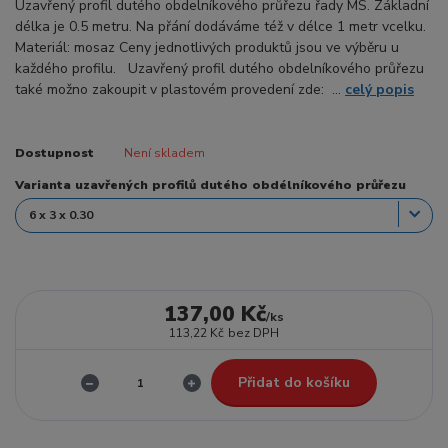
Uzavřený profil dutého obdelníkového průřezu řady MS. Základní
délka je 0.5 metru. Na přání dodáváme též v délce 1 metr vcelku.
Materiál: mosaz Ceny jednotlivých produktů jsou ve výběru u
každého profilu. Uzavřený profil dutého obdelníkového průřezu
také možno zakoupit v plastovém provedení zde: ...
celý popis
Dostupnost
Není skladem
Varianta uzavřených profilů dutého obdélníkového průřezu
137,00 Kč
/
ks
113,22 Kč
bez DPH
Přidat do košíku