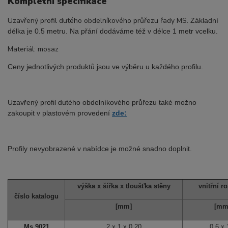
Kompletní specifikace
Uzavřený profil dutého obdelníkového průřezu řady MS.
Základní
délka je 0.5 metru. Na přání dodáváme též v délce 1 metr vcelku.
Materiál: mosaz
Ceny jednotlivých produktů jsou ve výběru u každého profilu.
Uzavřený profil dutého obdelníkového průřezu také možno
zakoupit v plastovém provedení
zde:
Profily nevyobrazené v nabídce je možné snadno doplnit.
výška x šířka x tloušťka stěny
vnitřní r
číslo katalogu
[mm]
[mm
Ms 9021
2 x 1 x 0.20
0.6 x 