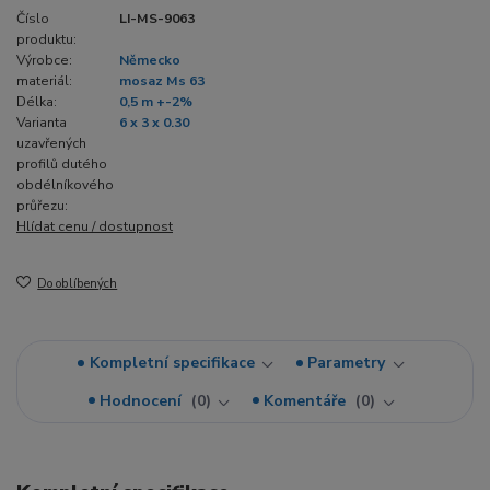
Číslo
LI-MS-9063
produktu:
Výrobce:
Německo
materiál:
mosaz Ms 63
Délka:
0,5 m +-2%
Varianta
6 x 3 x 0.30
uzavřených
profilů dutého
obdélníkového
průřezu:
Hlídat cenu / dostupnost
Do oblíbených
Kompletní specifikace
Parametry
Hodnocení
0
Komentáře
0