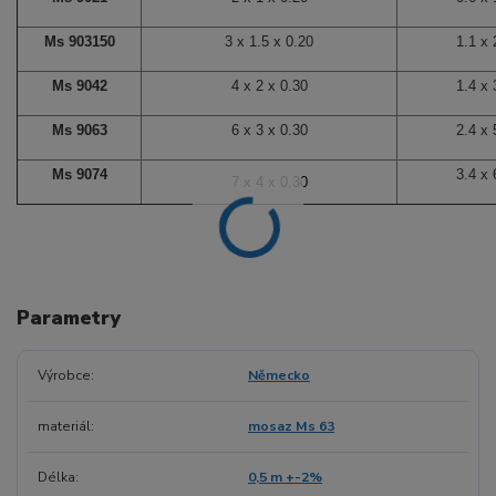
Ms 903150
3 x 1.5 x 0.20
1.1 x 
Ms 9042
4 x 2 x 0.30
1.4 x 
Ms 9063
6 x 3 x 0.30
2.4 x 
Ms 9074
3.4 x 
7
x 4 x 0.30
Parametry
Výrobce
Německo
materiál
mosaz Ms 63
Délka
0,5 m +-2%