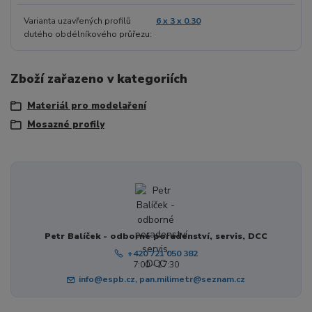
Varianta uzavřených profilů
6 x 3 x 0.30
dutého obdélníkového průřezu
Zboží zařazeno v kategoriích
Materiál pro modelaření
Mosazné profily
Petr Balíček - odborné poradenství, servis, DCC
+420 721 050 382
7:00 - 17:30
info@espb.cz, pan.milimetr@seznam.cz