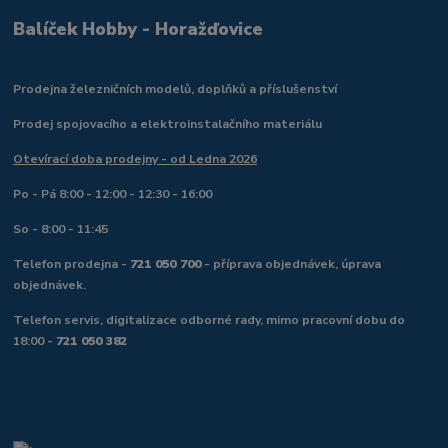
Balíček Hobby - Horažďovice
Prodejna železničních modelů, doplňků a příslušenství
Prodej spojovacího a elektroinstalačního materiálu
Otevírací doba prodejny - od Ledna 2026
Po - Pá 8:00 - 12:00 - 12:30 - 16:00
So - 8:00 - 11:45
Telefon prodejna -
721 050 700
- příprava objednávek, úprava
objednávek.
Telefon servis, digitalizace odborné rady, mimo pracovní dobu do
18:00 -
721 050 382