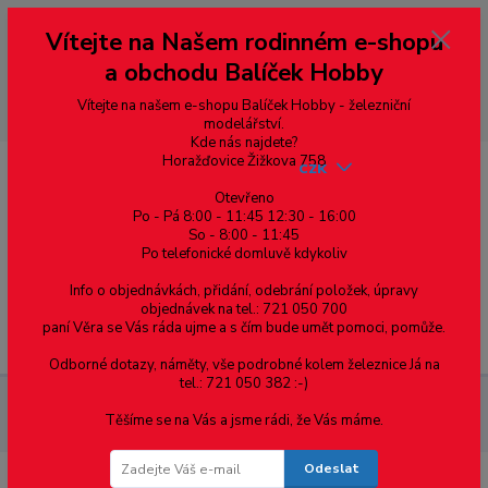
Vážení zákazníci, vítáme Vás na našem e-shopu. V rychlosti pár informací
Vítejte na Našem rodinném e-shopu
--- pro zákazníky ze Slovenska a jiných zemí, pokud chcete platit v eurech
přepněte si e-shop na euro 💶 pro přepočet měny - pravý horní roh ---
a obchodu Balíček Hobby
dobírky – pokud si z nějakého důvodu zásilku nevyzvednete, bude po
domluvě zaslána znovu s opětovnou platbou za poštovné, v opačném
případě bude zrušena a účet přidán na blacklist a rušeny následující
Vítejte na našem e-shopu Balíček Hobby - železniční
objednávky.
modelářství.
Kde nás najdete?
Horažďovice Žižkova 758
CZK
Otevřeno
Po - Pá 8:00 - 11:45 12:30 - 16:00
So - 8:00 - 11:45
0
0,00 Kč
Po telefonické domluvě kdykoliv
Info o objednávkách, přidání, odebrání položek, úpravy
objednávek na tel.: 721 050 700
paní Věra se Vás ráda ujme a s čím bude umět pomoci, pomůže.
Menu
Odborné dotazy, náměty, vše podrobné kolem železnice Já na
tel.: 721 050 382 :-)
Materiál pro modelaření
Uzavřené profily dutého
Těšíme se na Vás a jsme rádi, že Vás máme.
obdélníkového průřezu - mosazný profil 6 x 3 x 0.30, cena za 0.5m
Odeslat