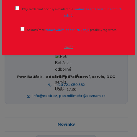
Motorové vozy
Přeji si odebírat novinky e-mailem dle
podmínek zpracování osobních
údajů
.
V této kategorii nebylo nalezeno žádné zboží.
Souhlasím se
zpracováním osobních údajů
pro účely registrace.
Zavřít
Petr Balíček - odborné poradenství, servis, DCC
+420 721 050 382
7:00 - 17:30
info@espb.cz, pan.milimetr@seznam.cz
Novinky