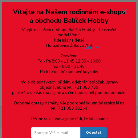
Vážení zákazníci, vítáme Vás na našem e-shopu. V rychlosti pár informací
Vítejte na Našem rodinném e-shopu
--- pro zákazníky ze Slovenska a jiných zemí, pokud chcete platit v eurech
přepněte si e-shop na euro 💶 pro přepočet měny - pravý horní roh ---
a obchodu Balíček Hobby
dobírky – pokud si z nějakého důvodu zásilku nevyzvednete, bude po
domluvě zaslána znovu s opětovnou platbou za poštovné, v opačném
případě bude zrušena a účet přidán na blacklist a rušeny následující
Vítejte na našem e-shopu Balíček Hobby - železniční
objednávky.
modelářství.
Kde nás najdete?
Horažďovice Žižkova 758
CZK
Otevřeno
Po - Pá 8:00 - 11:45 12:30 - 16:00
So - 8:00 - 11:45
0
0,00 Kč
Po telefonické domluvě kdykoliv
Info o objednávkách, přidání, odebrání položek, úpravy
objednávek na tel.: 721 050 700
paní Věra se Vás ráda ujme a s čím bude umět pomoci, pomůže.
Menu
Odborné dotazy, náměty, vše podrobné kolem železnice Já na
tel.: 721 050 382 :-)
Železniční modelářství
Lokomotivy
Z - 1:220
Motorové
Těšíme se na Vás a jsme rádi, že Vás máme.
vozy
Odeslat