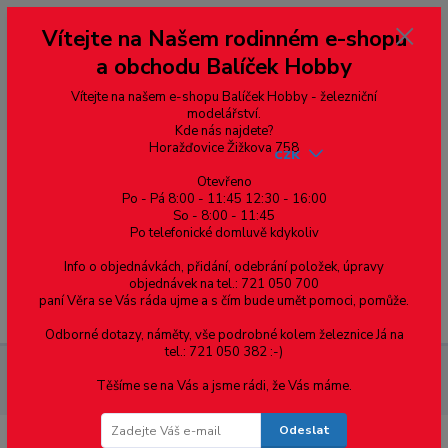
Vážení zákazníci, vítáme Vás na našem e-shopu. V rychlosti pár informací
Vítejte na Našem rodinném e-shopu
--- pro zákazníky ze Slovenska a jiných zemí, pokud chcete platit v eurech
přepněte si e-shop na euro 💶 pro přepočet měny - pravý horní roh ---
a obchodu Balíček Hobby
dobírky – pokud si z nějakého důvodu zásilku nevyzvednete, bude po
domluvě zaslána znovu s opětovnou platbou za poštovné, v opačném
případě bude zrušena a účet přidán na blacklist a rušeny následující
Vítejte na našem e-shopu Balíček Hobby - železniční
objednávky.
modelářství.
Kde nás najdete?
Horažďovice Žižkova 758
CZK
Otevřeno
Po - Pá 8:00 - 11:45 12:30 - 16:00
So - 8:00 - 11:45
0
0,00 Kč
Po telefonické domluvě kdykoliv
Info o objednávkách, přidání, odebrání položek, úpravy
objednávek na tel.: 721 050 700
paní Věra se Vás ráda ujme a s čím bude umět pomoci, pomůže.
Menu
Odborné dotazy, náměty, vše podrobné kolem železnice Já na
tel.: 721 050 382 :-)
Železniční modelářství
H0 - elektrická lokomotiva E458.0020
Těšíme se na Vás a jsme rádi, že Vás máme.
ČSD, Žehlička
Odeslat