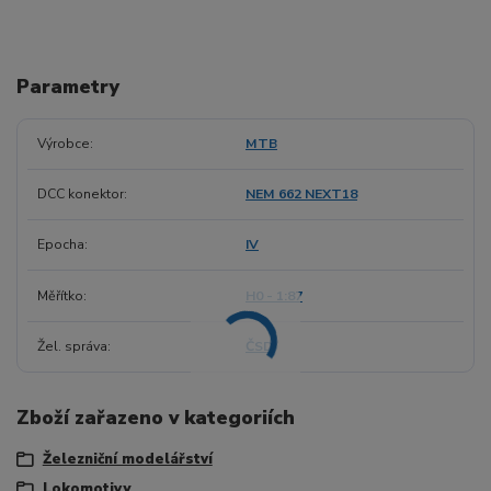
Parametry
Výrobce
MTB
DCC konektor
NEM 662 NEXT18
Epocha
IV
Měřítko
H0 - 1:87
Žel. správa
ČSD
Zboží zařazeno v kategoriích
Železniční modelářství
Lokomotivy