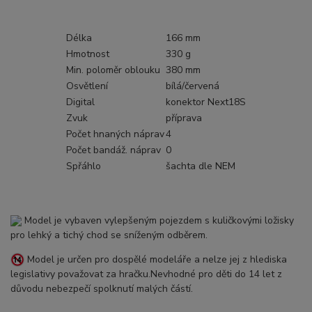
Délka
166 mm
Hmotnost
330 g
Min. poloměr oblouku
380 mm
Osvětlení
bílá/červená
Digital
konektor Next18S
Zvuk
příprava
Počet hnaných náprav
4
Počet bandáž. náprav
0
Spřáhlo
šachta dle NEM
Model je vybaven vylepšeným pojezdem s kuličkovými ložisky
pro lehký a tichý chod se sníženým odběrem.
Model je určen pro dospělé modeláře a nelze jej z hlediska
legislativy považovat za hračku.Nevhodné pro děti do 14 let z
důvodu nebezpečí spolknutí malých částí.