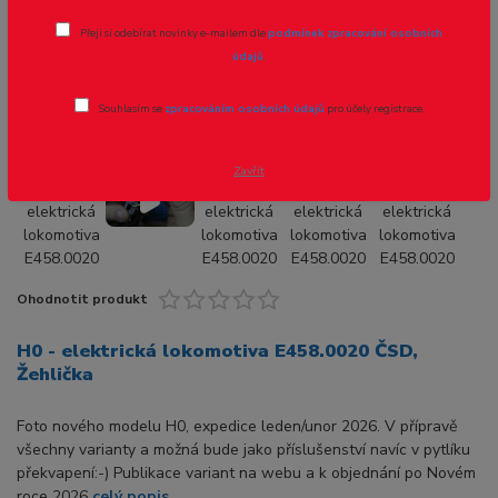
H0 - elektrická lokomotiva E458.0020
Přeji si odebírat novinky e-mailem dle
podmínek zpracování osobních
ČSD, Žehlička
údajů
.
Souhlasím se
zpracováním osobních údajů
pro účely registrace.
Zavřít
Ohodnotit produkt
H0 - elektrická lokomotiva E458.0020 ČSD,
Žehlička
Foto nového modelu H0, expedice leden/unor 2026. V přípravě
všechny varianty a možná bude jako příslušenství navíc v pytlíku
překvapení:-) Publikace variant na webu a k objednání po Novém
roce 2026
celý popis