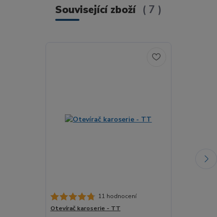
Související zboží
7
Novinka
11 hodnocení
Otevírač karoserie - TT
Zvukový deko
PluX22 16bit