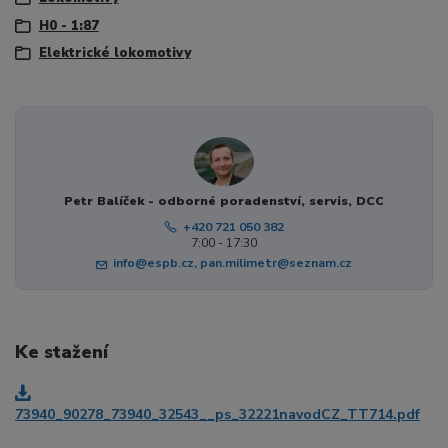
H0 - 1:87
Elektrické lokomotivy
Petr Balíček - odborné poradenství, servis, DCC
+420 721 050 382
7:00 - 17:30
info@espb.cz, pan.milimetr@seznam.cz
Ke stažení
73940_90278_73940_32543__ps_32221navodCZ_TT714.pdf