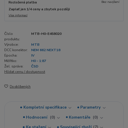
Bez navýšení
Rozložená platba
Zaplať jen 1/4 ceny a zbytek později
Více informací
Číslo
MTB-H0-E458020
produktu:
Výrobce:
MTB
DCC konektor:
NEM 662 NEXT18
Epocha:
IV
Měřítko:
H0 - 1:87
Žel. správa:
ČSD
Hlídat cenu / dostupnost
Do oblíbených
Kompletní specifikace
Parametry
Hodnocení
0
Komentáře
0
Ke stažení
Související zboží
7