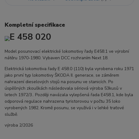
Kompletní specifikace
E 458 020
Model posunovací elektrické lokomotivy řady E458.1 ve výrobní
nátěru 1970-1980. Vybaven DCC rozhraním Next 18.
Elektrická lokomotiva řady E 458.0 (110) byla vyrobena roku 1971
jako první typ lokomotivy ŠKODA II. generace, se záměrem
nahrazení dieselových stojů na posunu ve stanicích. Po
úspěšných zkouškách následovala sériová výroba 53kusů v
letech 1972/3.. Později navázala vylepšená řada E458.1, kde byla
odporová regulace nahrazena tyristorovou v počtu 35 loko
vyrobených 1982. Kromě posunu, se využívá i v lehké traťové
službě.
výroba 2/2026