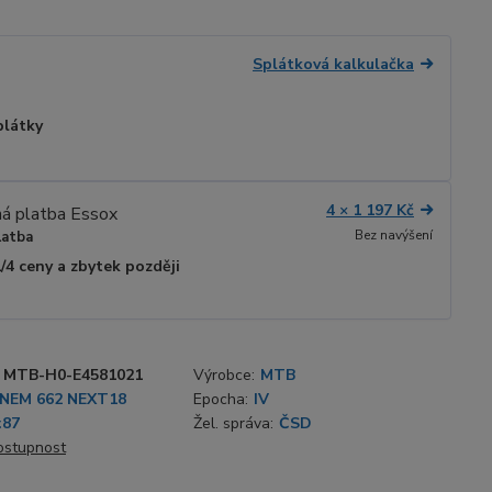
Splátková kalkulačka
plátky
4 × 1 197 Kč
Bez navýšení
latba
1/4 ceny a zbytek později
MTB-H0-E4581021
Výrobce:
MTB
NEM 662 NEXT18
Epocha:
IV
:87
Žel. správa:
ČSD
dostupnost