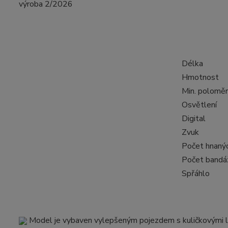
výroba 2/2026
Délka
Hmotnost
Min. poloměr
Osvětlení
Digital
Zvuk
Počet hnaný
Počet bandáž
Spřáhlo
Model je vybaven vylepšeným pojezdem s kuličkovými lo