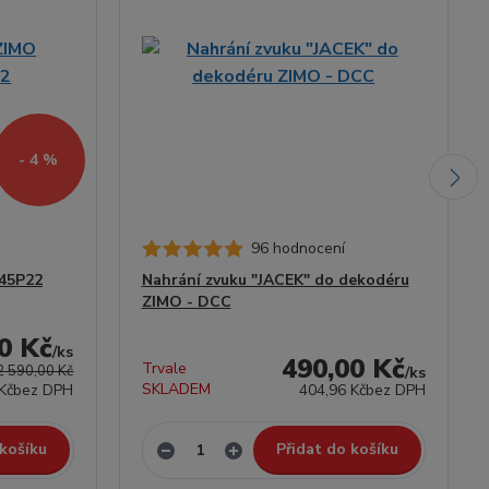
- 4 %
96 hodnocení
45P22
Nahrání zvuku "JACEK" do dekodéru
ZIMO - DCC
0 Kč
/
ks
490,00 Kč
Trvale
2 590,00 Kč
/
ks
SKLADEM
Kč
bez DPH
404,96 Kč
bez DPH
 košíku
Přidat do košíku