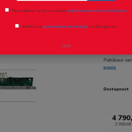
Ohodnotit pr
Přeji si odebírat novinky e-mailem dle
podmínek zpracování osobních údajů
.
H0 - elek
Souhlasím se
zpracováním osobních údajů
pro účely registrace.
Žehlička
Foto nového 
Zavřít
varianty a mož
Publikace va
popis
Dostupnost
4 790
3 958,68