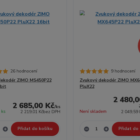
26 hodnocení
9 hodnocení
dekodér ZIMO MS450P22
Zvukový dekodér ZIMO MX6
bit
PluX22
2 480,0
2 685,00 Kč
/
ks
 ks
Není skladem
2 219,01 Kč
bez DPH
2 049,59 
Přidat do košíku
Přidat do