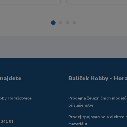
 najdete
Balíček Hobby - Hor
obby Horažďovice
Prodejna železničních modelů
příslušenství
Prodej spojovacího a elektroi
 341 01
materiálu