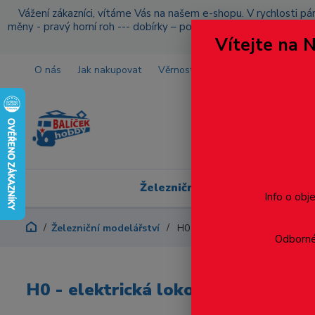
Vážení zákazníci, vítáme Vás na našem e-shopu. V rychlosti pár
měny - pravý horní roh --- dobírky – pokud si z nějakého důvo
Vítejte na 
O nás
Jak nakupovat
Věrnostní program
Doprava a p
Železniční modelářství
Info o obj
Železniční modelářství
H0 - elektrická lokomotiva E45
Odborné 
H0 - elektrická lokomotiva E458.1