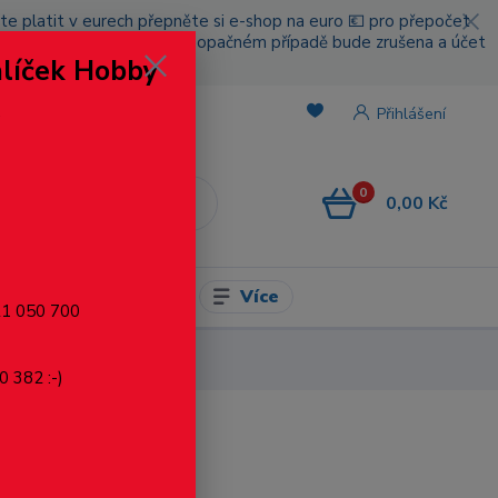
cete platit v eurech přepněte si e-shop na euro 💶 pro přepočet
nou platbou za poštovné, v opačném případě bude zrušena a účet
alíček Hobby
.
Přihlášení
0
0,00 Kč
CZK
Více
l pro modelaření
721 050 700
0 382 :-)