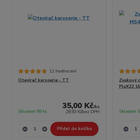
11 hodnocení
Otevírač karoserie - TT
Zvukový 
PluX22 16
35,00 Kč
/
ks
Skladem 88 ks
Skladem 5
28,93 Kč
bez DPH
Přidat do košíku