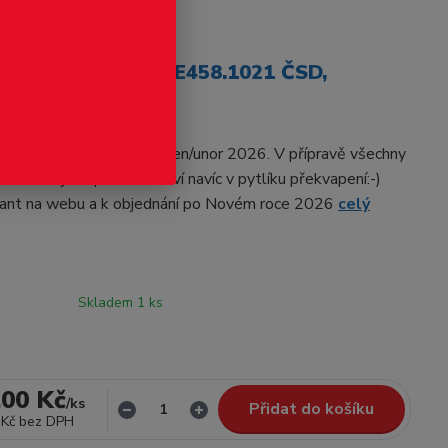
odukt
trická lokomotiva E458.1021 ČSD,
modelu H0, expedice leden/unor 2026. V přípravě všechny
ná bude jako příslušenství navíc v pytlíku překvapení:-)
riant na webu a k objednání po Novém roce 2026
celý
Skladem 1 ks
,00 Kč
/
ks
Přidat do košíku
 Kč
bez DPH