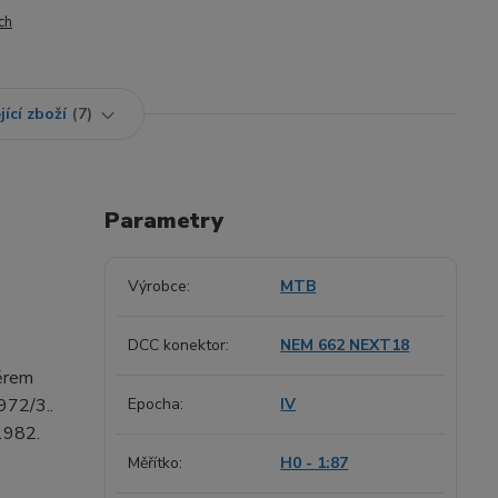
ch
jící zboží
7
Parametry
Výrobce
MTB
DCC konektor
NEM 662 NEXT18
měrem
972/3..
Epocha
IV
1982.
Měřítko
H0 - 1:87