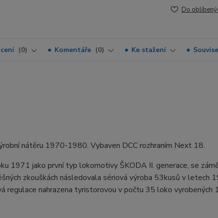
Do oblíbený
cení
0
Komentáře
0
Ke stažení
Souvise
výrobní nátěru 1970-1980. Vybaven DCC rozhraním Next 18.
roku 1971 jako první typ lokomotivy ŠKODA II. generace, se zá
pěšných zkouškách následovala sériová výroba 53kusů v letech 1
á regulace nahrazena tyristorovou v počtu 35 loko vyrobených 