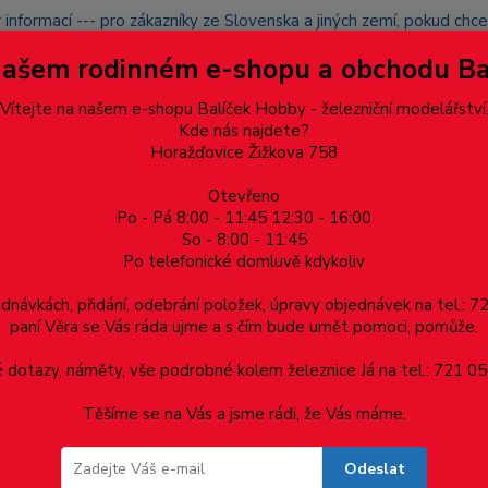
 informací --- pro zákazníky ze Slovenska a jiných zemí, pokud ch
du zásilku nevyzvednete, bude po domluvě zaslána znovu s opětov
Našem rodinném e-shopu a obchodu B
přidán na blacklist a rušeny následující objednávky.
latba
Vítejte na našem e-shopu Balíček Hobby - železniční modelářství
Více
Kde nás najdete?
Horažďovice Žižkova 758
Otevřeno
Hledat
Po - Pá 8:00 - 11:45 12:30 - 16:00
So - 8:00 - 11:45
Po telefonické domluvě kdykoliv
Dárkové poukazy, upomínkové předměty
Materiá
ednávkách, přidání, odebrání položek, úpravy objednávek na tel.: 
paní Věra se Vás ráda ujme a s čím bude umět pomoci, pomůže.
8.1021 ČSD, Žehlička
dotazy, náměty, vše podrobné kolem železnice Já na tel.: 721 05
Těšíme se na Vás a jsme rádi, že Vás máme.
021 ČSD, Žehlička
Odeslat