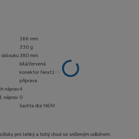
166 mm
330 g
 oblouku
380 mm
bílá/červená
konektor Next18S
příprava
ch náprav
4
. náprav
0
šachta dle NEM
žisky pro lehký a tichý chod se sníženým odběrem.