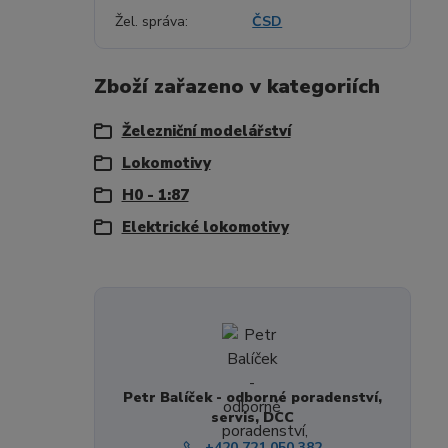
Žel. správa
ČSD
Zboží zařazeno v kategoriích
Železniční modelářství
Lokomotivy
H0 - 1:87
Elektrické lokomotivy
Petr Balíček - odborné poradenství,
servis, DCC
+420 721 050 382