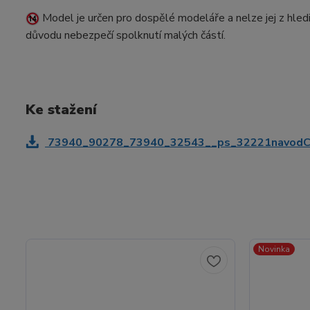
Model je určen pro dospělé modeláře a nelze jej z hled
důvodu nebezpečí spolknutí malých částí.
Ke stažení
73940_90278_73940_32543__ps_32221navodC
Novinka