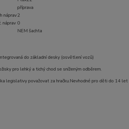
příprava
h náprav
2
. náprav
0
NEM šachta
tegrovaná do základní desky (osvětlení vozů)
žisky pro lehký a tichý chod se sníženým odběrem.
ska legislativy považovat za hračku.Nevhodné pro děti do 14 let