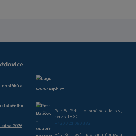
ažďovice
, doplňků a
www.espb.cz
nstalačního
Petr Balíček - odborné poradenství,
servis, DCC
+420 721 050 382
 Ledna 2026
Věra Kotrbová - prodejna, úprava a