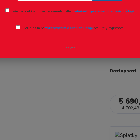
Ohodnotit pr
Přeji si odebírat novinky e-mailem dle
podmínek zpracování osobních údajů
.
H0 - ČSD
Souhlasím se
zpracováním osobních údajů
pro účely registrace.
Motorové voz
vedlejších tra
Zavřít
Dostupnost
5 690
4 702,48