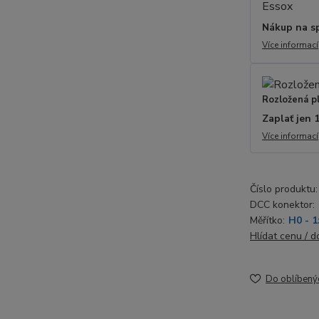
Nákup na s
Více informací
Rozložená p
Zaplať jen 
Více informací
Číslo produktu:
DCC konektor:
Měřítko:
H0 - 1
Hlídat cenu / 
Do oblíbený