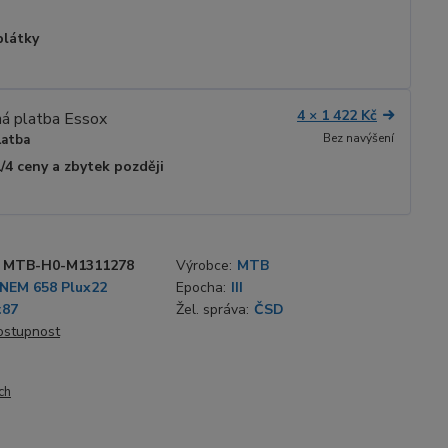
plátky
4 × 1 422 Kč
Bez navýšení
latba
1/4 ceny a zbytek později
MTB-H0-M1311278
Výrobce:
MTB
NEM 658 Plux22
Epocha:
III
:87
Žel. správa:
ČSD
dostupnost
ch