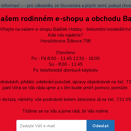
 informací --- pro zákazníky ze Slovenska a jiných zemí, pokud ch
du zásilku nevyzvednete, bude po domluvě zaslána znovu s opětov
Našem rodinném e-shopu a obchodu B
přidán na blacklist a rušeny následující objednávky.
latba
Vítejte na našem e-shopu Balíček Hobby - železniční modelářství
Více
Kde nás najdete?
Horažďovice Žižkova 758
Otevřeno
Hledat
Po - Pá 8:00 - 11:45 12:30 - 16:00
So - 8:00 - 11:45
Po telefonické domluvě kdykoliv
Dárkové poukazy, upomínkové předměty
Materiá
ednávkách, přidání, odebrání položek, úpravy objednávek na tel.: 
paní Věra se Vás ráda ujme a s čím bude umět pomoci, pomůže.
- MTB
dotazy, náměty, vše podrobné kolem železnice Já na tel.: 721 05
Těšíme se na Vás a jsme rádi, že Vás máme.
B
Odeslat