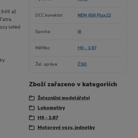
 1949 až
DCC konektor
NEM 658 Plux22
Tatra.
vozy lehké
Epocha
III
Měřítko
H0 - 1:87
ňky.
Žel. správa
ČSD
Zboží zařazeno v kategoriích
Železniční modelářství
Lokomotivy
H0 - 1:87
Motorové vozy, jednotky