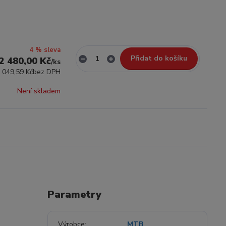
4 % sleva
Přidat do košíku
2 480,00 Kč
/
ks
 049,59 Kč
bez DPH
Není skladem
Parametry
Výrobce
MTB