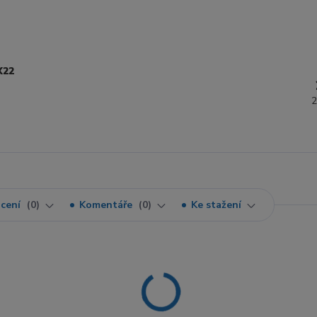
X22
2
cení
0
Komentáře
0
Ke stažení