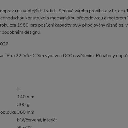
pravu na vedlejších tratích. Sériová výroba probíhala v letech
jednoduchou konstrukci s mechanickou převodovkou a motorem 
ku cca 1980, pro posílení kapacity byly připojovány různé os. 
 v podobném designu.
2026
raní Plux22. Vůz CDlm vybaven DCC osvělením. Přibaleny dopl
III.
140 mm
300 g
 oblouku
380 mm
bílá/červená, interiér
Plux22