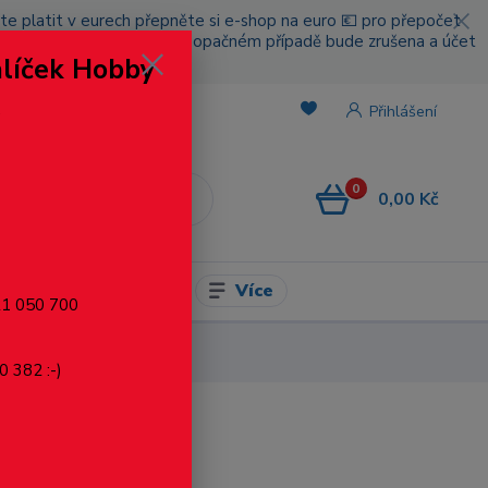
cete platit v eurech přepněte si e-shop na euro 💶 pro přepočet
nou platbou za poštovné, v opačném případě bude zrušena a účet
alíček Hobby
.
Přihlášení
0
0,00 Kč
CZK
Více
l pro modelaření
721 050 700
0 382 :-)