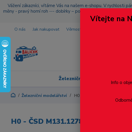
Vážení zákazníci, vítáme Vás na našem e-shopu. V rychlosti pár
měny - pravý horní roh --- dobírky – pokud si z nějakého důvo
Vítejte na 
O nás
Jak nakupovat
Věrnostní program
Doprava a p
Železniční modelářství
Info o obj
Železniční modelářství
H0 - ČSD M131.1278 + CDlm 
Odborné 
H0 - ČSD M131.1278 + CDlm - MT