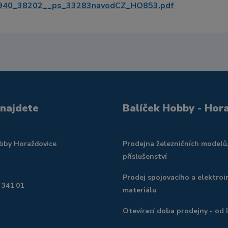
40_38202__ps_33283navodCZ_HO853.pdf
 najdete
Balíček Hobby - Hor
obby Horažďovice
Prodejna železničních modelů
příslušenství
Prodej spojovacího a elektroi
 341 01
materiálu
Otevírací doba prodejny - od