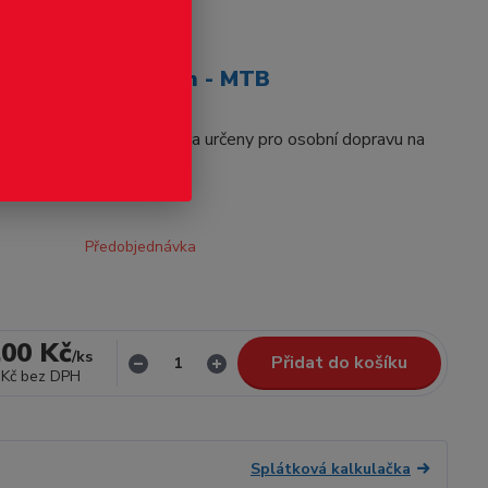
odukt
 M131.1278 + CDlm - MTB
y řady M131.1 (801) byla určeny pro osobní dopravu na
tích.
celý popis
Předobjednávka
,00 Kč
/
ks
Přidat do košíku
 Kč
bez DPH
Splátková kalkulačka