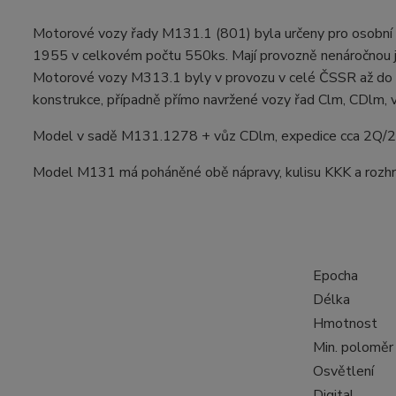
Motorové vozy řady M131.1 (801) byla určeny pro osobní do
1955 v celkovém počtu 550ks. Mají provozně nenáročnou 
Motorové vozy M313.1 byly v provozu v celé ČSSR až do ro
konstrukce, případně přímo navržené vozy řad Clm, CDlm,
Model v sadě M131.1278 + vůz CDlm, expedice cca 2Q/
Model M131 má poháněné obě nápravy, kulisu KKK a rozh
Epocha
Délka
Hmotnost
Min. poloměr
Osvětlení
Digital