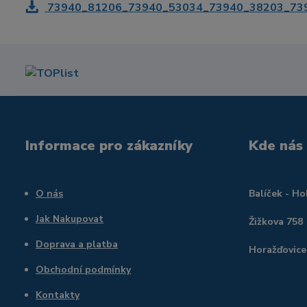
73940_81206_73940_53034_73940_38203_739
Informace pro zákazníky
Kde nás
O nás
Balíček - H
Jak Nakupovat
Žižkova 758
Doprava a platba
Horažďovice
Obchodní podmínky
Kontakty