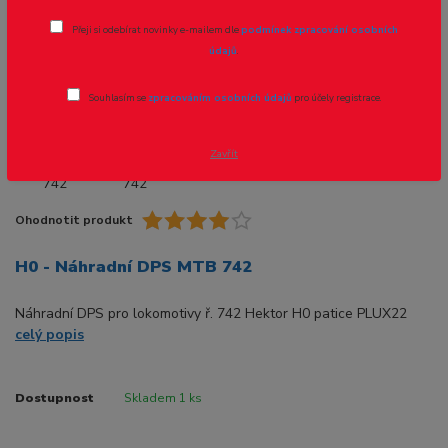
Přeji si odebírat novinky e-mailem dle
podmínek zpracování osobních
údajů
.
Souhlasím se
zpracováním osobních údajů
pro účely registrace.
Zavřít
Ohodnotit produkt
H0 - Náhradní DPS MTB 742
Náhradní DPS pro lokomotivy ř. 742 Hektor H0 patice PLUX22
celý popis
Dostupnost
Skladem 1 ks