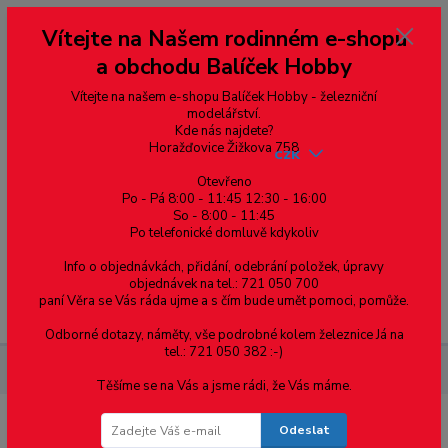
Vážení zákazníci, vítáme Vás na našem e-shopu. V rychlosti pár informací
Vítejte na Našem rodinném e-shopu
--- pro zákazníky ze Slovenska a jiných zemí, pokud chcete platit v eurech
přepněte si e-shop na euro 💶 pro přepočet měny - pravý horní roh ---
a obchodu Balíček Hobby
dobírky – pokud si z nějakého důvodu zásilku nevyzvednete, bude po
domluvě zaslána znovu s opětovnou platbou za poštovné, v opačném
případě bude zrušena a účet přidán na blacklist a rušeny následující
Vítejte na našem e-shopu Balíček Hobby - železniční
objednávky.
modelářství.
Kde nás najdete?
Horažďovice Žižkova 758
CZK
Otevřeno
Po - Pá 8:00 - 11:45 12:30 - 16:00
So - 8:00 - 11:45
0
0,00 Kč
Po telefonické domluvě kdykoliv
Info o objednávkách, přidání, odebrání položek, úpravy
objednávek na tel.: 721 050 700
paní Věra se Vás ráda ujme a s čím bude umět pomoci, pomůže.
Menu
Odborné dotazy, náměty, vše podrobné kolem železnice Já na
tel.: 721 050 382 :-)
Železniční modelářství
H0 - Náhradní DPS MTB 742
Těšíme se na Vás a jsme rádi, že Vás máme.
Odeslat
H0 - Náhradní DPS MTB 742