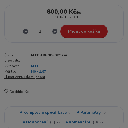
800,00 Kč
/
ks
661,16 Kč
bez DPH
Přidat do košíku
Číslo
MTB-H0-ND-DPS742
produktu:
Výrobce:
MTB
Měřítko:
H0 - 1:87
Hlídat cenu / dostupnost
Do oblíbených
Kompletní specifikace
Parametry
Hodnocení
1
Komentáře
0