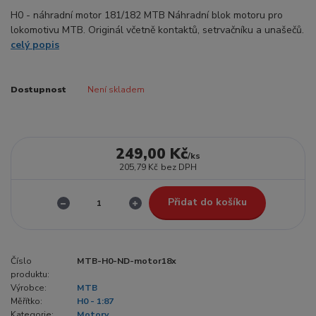
H0 - náhradní motor 181/182 MTB Náhradní blok motoru pro
lokomotivu MTB. Originál včetně kontaktů, setrvačníku a unašečů.
celý popis
Dostupnost
Není skladem
249,00 Kč
/
ks
205,79 Kč
bez DPH
Přidat do košíku
Číslo
MTB-H0-ND-motor18x
produktu:
Výrobce:
MTB
Měřítko:
H0 - 1:87
Kategorie:
Motory