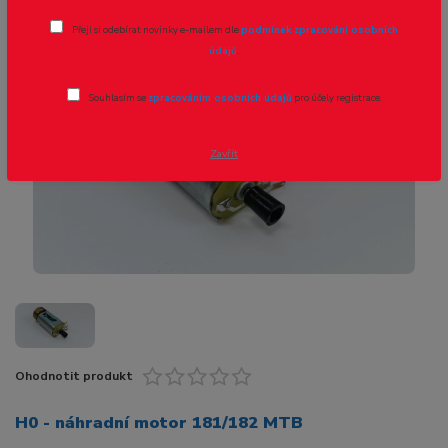
Přeji si odebírat novinky e-mailem dle
podmínek zpracování osobních
údajů
.
Souhlasím se
zpracováním osobních údajů
pro účely registrace.
Zavřít
Ohodnotit produkt
H0 - náhradní motor 181/182 MTB