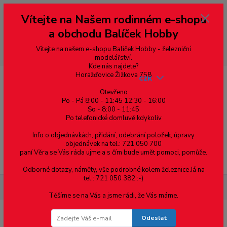
Vážení zákazníci, vítáme Vás na našem e-shopu. V rychlosti pár informací
Vítejte na Našem rodinném e-shopu
--- pro zákazníky ze Slovenska a jiných zemí, pokud chcete platit v eurech
přepněte si e-shop na euro 💶 pro přepočet měny - pravý horní roh ---
a obchodu Balíček Hobby
dobírky – pokud si z nějakého důvodu zásilku nevyzvednete, bude po
domluvě zaslána znovu s opětovnou platbou za poštovné, v opačném
případě bude zrušena a účet přidán na blacklist a rušeny následující
Vítejte na našem e-shopu Balíček Hobby - železniční
objednávky.
modelářství.
Kde nás najdete?
Horažďovice Žižkova 758
CZK
Otevřeno
Po - Pá 8:00 - 11:45 12:30 - 16:00
So - 8:00 - 11:45
0
0,00 Kč
Po telefonické domluvě kdykoliv
Info o objednávkách, přidání, odebrání položek, úpravy
objednávek na tel.: 721 050 700
paní Věra se Vás ráda ujme a s čím bude umět pomoci, pomůže.
Menu
Odborné dotazy, náměty, vše podrobné kolem železnice Já na
tel.: 721 050 382 :-)
Železniční modelářství
H0 - náhradní motor 181/182 MTB
Těšíme se na Vás a jsme rádi, že Vás máme.
Odeslat
H0 - náhradní motor 181/182 MTB