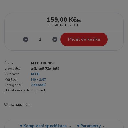
159,00 Kč
/
ks
131,40 Kč
bez DPH
Přidat do košíku
Číslo
MTB-H0-ND-
produktu:
zábradlí72x-bílá
Výrobce:
MTB
Měřítko:
H0 - 1:87
Kategorie:
Zábradlí
Hlídat cenu / dostupnost
Do oblíbených
Kompletní specifikace
Parametry