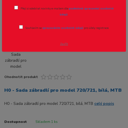
H0 - Sada zábradlí pro model 720/721,
Přeji si odebírat novinky e-mailem dle
podmínek zpracování osobních
bílá, MTB
údajů
.
Souhlasím se
zpracováním osobních údajů
pro účely registrace.
Zavřít
Ohodnotit produkt
H0 - Sada zábradlí pro model 720/721, bílá, MTB
H0 - Sada zábradlí pro model 720/721, bílá, MTB
celý popis
Dostupnost
Skladem 1 ks