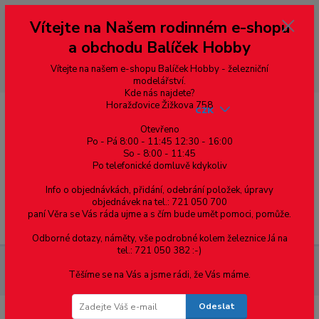
Vážení zákazníci, vítáme Vás na našem e-shopu. V rychlosti pár informací
Vítejte na Našem rodinném e-shopu
--- pro zákazníky ze Slovenska a jiných zemí, pokud chcete platit v eurech
přepněte si e-shop na euro 💶 pro přepočet měny - pravý horní roh ---
a obchodu Balíček Hobby
dobírky – pokud si z nějakého důvodu zásilku nevyzvednete, bude po
domluvě zaslána znovu s opětovnou platbou za poštovné, v opačném
případě bude zrušena a účet přidán na blacklist a rušeny následující
Vítejte na našem e-shopu Balíček Hobby - železniční
objednávky.
modelářství.
Kde nás najdete?
Horažďovice Žižkova 758
CZK
Otevřeno
Po - Pá 8:00 - 11:45 12:30 - 16:00
So - 8:00 - 11:45
0
0,00 Kč
Po telefonické domluvě kdykoliv
Info o objednávkách, přidání, odebrání položek, úpravy
objednávek na tel.: 721 050 700
paní Věra se Vás ráda ujme a s čím bude umět pomoci, pomůže.
Menu
Odborné dotazy, náměty, vše podrobné kolem železnice Já na
tel.: 721 050 382 :-)
Železniční modelářství
H0 - Sada zábradlí pro model 720/721,
Těšíme se na Vás a jsme rádi, že Vás máme.
bílá, MTB
Odeslat