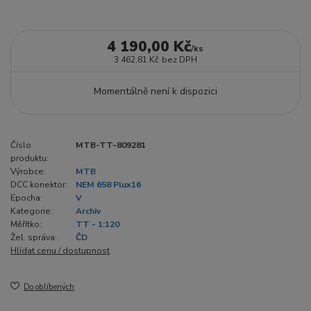
4 190,00 Kč
/
ks
3 462,81 Kč
bez DPH
Momentálně není k dispozici
Číslo
MTB-TT-809281
produktu:
Výrobce:
MTB
DCC konektor:
NEM 658 Plux16
Epocha:
V
Kategorie:
Archiv
Měřítko:
TT - 1:120
Žel. správa:
ČD
Hlídat cenu / dostupnost
Do oblíbených