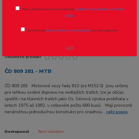
Přeji si odebírat novinky e-mailem dle
podmínek zpracování osobních
údajů
.
Souhlasím se
zpracováním osobních údajů
pro účely registrace.
Zavřít
Ohodnotit produkt
ČD 809 281 - MTB
ČD 809 281 Motorové vozy řady 810 (ex M152.0) jsou určeny
pro lehkou osobní dopravu na vedlejších tratích, lze je občas
spatřit i na hlavních tratích jako Os. Sériová výroba probíhala v
letech 1975 až 1982, v celkovém počtu 680 kusů. Mají provozně
nenáročnou jednoduchou konstrukci pro snadnou...
celý popis
Dostupnost
Není skladem