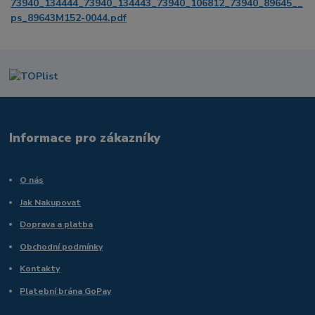
73940_134444_73940_134443_73940_106812_73940_89645__
ps_89643M152-0044.pdf
Informace pro zákazníky
O nás
Jak Nakupovat
Doprava a platba
Obchodní podmínky
Kontakty
Platební brána GoPay