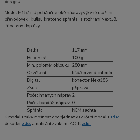
designu.
Model M152 má poháněné obě nápravy,výkvné uloženi
převodovek, kulisu kratkeho spřahla a rozhraní Next18.
Přibaleny doplňky.
Délka
117 mm
Hmotnost
100 g
Min. poloměr oblouku
280 mm
Osvětlení
bílá/červená, interiér
Digital
konektor Next18S
Zvuk
příprava
Počet hnaných náprav
2
Počet bandáž. náprav
0
Spřáhlo
NEM šachta
K modelu také možnost doobjednat ozvučení modelu
zde:
dekodér
zde:
a nahrání zvukem JACEK
zde: