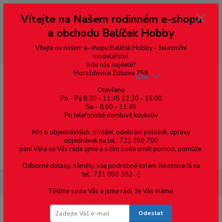
Vážení zákazníci, vítáme Vás na našem e-shopu. V rychlosti pár informací
Vítejte na Našem rodinném e-shopu
--- pro zákazníky ze Slovenska a jiných zemí, pokud chcete platit v eurech
přepněte si e-shop na euro 💶 pro přepočet měny - pravý horní roh ---
a obchodu Balíček Hobby
dobírky – pokud si z nějakého důvodu zásilku nevyzvednete, bude po
domluvě zaslána znovu s opětovnou platbou za poštovné, v opačném
případě bude zrušena a účet přidán na blacklist a rušeny následující
Vítejte na našem e-shopu Balíček Hobby - železniční
objednávky.
modelářství.
Kde nás najdete?
Horažďovice Žižkova 758
CZK
Otevřeno
Po - Pá 8:00 - 11:45 12:30 - 16:00
So - 8:00 - 11:45
0
0,00 Kč
Po telefonické domluvě kdykoliv
Info o objednávkách, přidání, odebrání položek, úpravy
objednávek na tel.: 721 050 700
paní Věra se Vás ráda ujme a s čím bude umět pomoci, pomůže.
Menu
Odborné dotazy, náměty, vše podrobné kolem železnice Já na
tel.: 721 050 382 :-)
Železniční modelářství
ČD 809 281 - MTB
Těšíme se na Vás a jsme rádi, že Vás máme.
Odeslat
ČD 809 281 - MTB