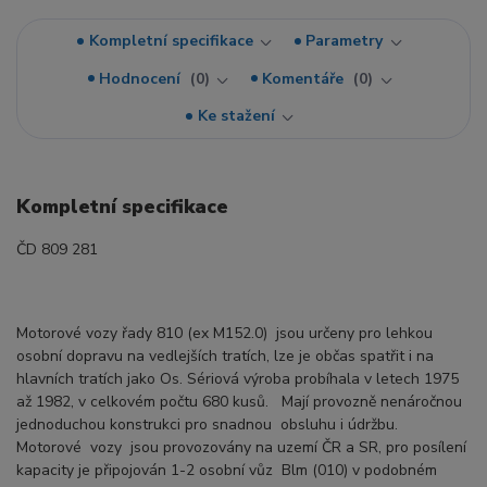
Kompletní specifikace
Parametry
Hodnocení
0
Komentáře
0
Ke stažení
Kompletní specifikace
ČD 809 281
Motorové vozy řady 810 (ex M152.0) jsou určeny pro lehkou
osobní dopravu na vedlejších tratích, lze je občas spatřit i na
hlavních tratích jako Os. Sériová výroba probíhala v letech 1975
až 1982, v celkovém počtu 680 kusů. Mají provozně nenáročnou
jednoduchou konstrukci pro snadnou obsluhu i údržbu.
Motorové vozy jsou provozovány na uzemí ČR a SR, pro posílení
kapacity je připojován 1-2 osobní vůz Blm (010) v podobném