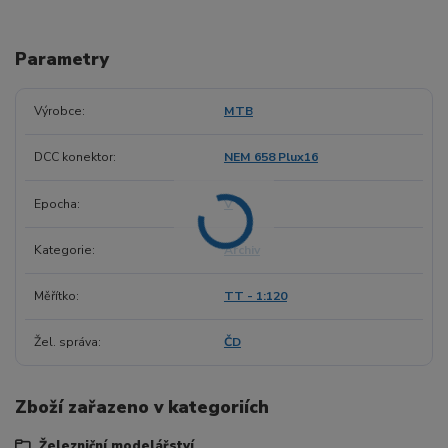
Parametry
Výrobce
MTB
DCC konektor
NEM 658 Plux16
Epocha
V
Kategorie
Archiv
Měřítko
TT - 1:120
Žel. správa
ČD
Zboží zařazeno v kategoriích
Železniční modelářství