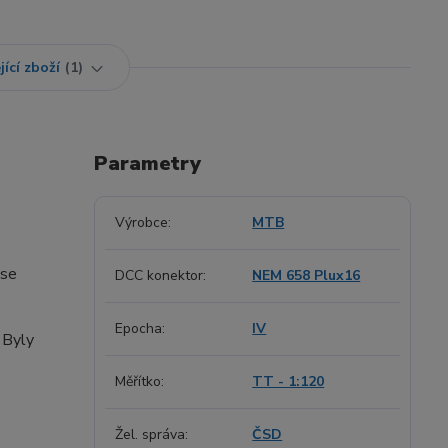
jící zboží
1
Parametry
Výrobce
MTB
 se
DCC konektor
NEM 658 Plux16
Epocha
IV
 Byly
Měřítko
TT - 1:120
Žel. správa
ČSD