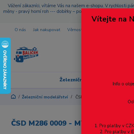
Vážení zákazníci, vítáme Vás na našem e-shopu. V rychlosti pár
měny - pravý horní roh --- dobírky – pokud si z nějakého důvo
Vítejte na 
O nás
Jak nakupovat
Věrnostní program
Doprava a p
Železniční modelářství
Info o obj
Železniční modelářství
ČSD M286 0009 - MTB - TT
Odb
ČSD M286 0009 - MTB - TT
1. Pro platby v C
2. Pro platby 