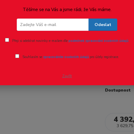
Ohodnotit pr
Těšíme se na Vás a jsme rádi, že Vás máme.
ČSD M286
Odeslat
ČSD M286 00
Přeji si odebírat novinky e-mailem dle
podmínek zpracování osobních údajů
.
ČSD -1985-19
motor se setr
Souhlasím se
zpracováním osobních údajů
pro účely registrace.
navrženy pro v
hydrodynamic
Zavřít
Dostupnost
4 392
3 629,75