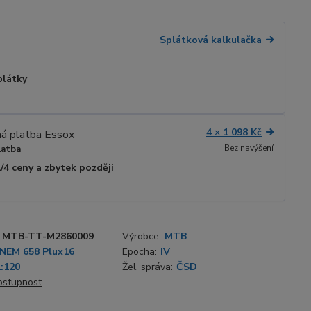
Splátková kalkulačka
plátky
4 × 1 098 Kč
Bez navýšení
latba
1/4 ceny a zbytek později
MTB-TT-M2860009
Výrobce:
MTB
NEM 658 Plux16
Epocha:
IV
1:120
Žel. správa:
ČSD
dostupnost