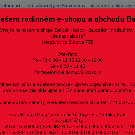
 informací --- pro zákazníky ze Slovenska a jiných zemí, pokud ch
du zásilku nevyzvednete, bude po domluvě zaslána znovu s opětov
Našem rodinném e-shopu a obchodu B
přidán na blacklist a rušeny následující objednávky.
latba
Vítejte na našem e-shopu Balíček Hobby - železniční modelářství
Více
Kde nás najdete?
Horažďovice Žižkova 758
Otevřeno
Hledat
Po - Pá 8:00 - 11:45 12:30 - 16:00
So - 8:00 - 11:45
Po telefonické domluvě kdykoliv
Dárkové poukazy, upomínkové předměty
Materiá
ednávkách, přidání, odebrání položek, úpravy objednávek na tel.: 
paní Věra se Vás ráda ujme a s čím bude umět pomoci, pomůže.
orné dotazy, náměty, vše kolem železnice Já na tel.: 721 050 382
POZOR!! od 3.8. došlo ke změně účtů jak v CZK tak v EUR!
Nově platí účty:
ZK - 283911858/0600, CZK-IBAN: CZ15 0600 0000 0002 8391 1
v EUR - 283911735/0600, IBAN: CZ38 0600 0000 0002 8391 1735