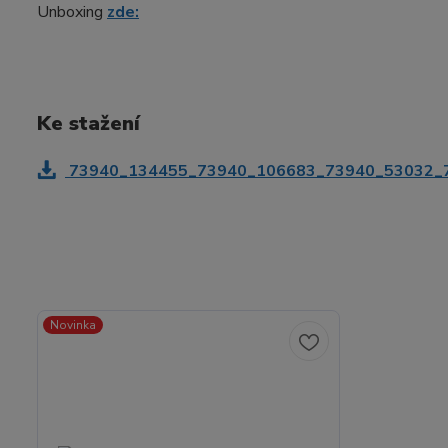
Unboxing
zde:
Ke stažení
73940_134455_73940_106683_73940_53032_7
Novinka