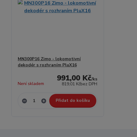
MN300P16 Zimo - lokomotivní
dekodér s rozhraním PluX16
991,00 Kč
/
ks
Není skladem
819,01 Kč
bez DPH
Přidat do košíku