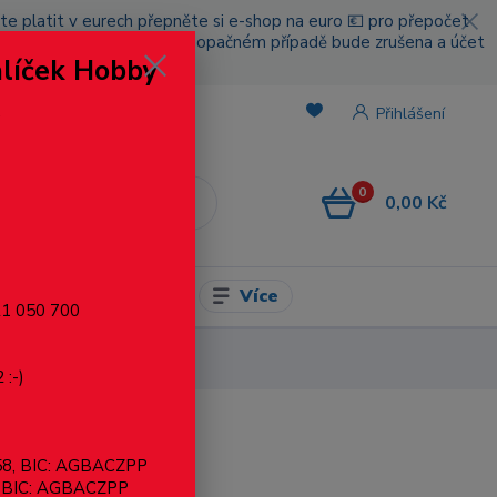
cete platit v eurech přepněte si e-shop na euro 💶 pro přepočet
nou platbou za poštovné, v opačném případě bude zrušena a účet
alíček Hobby
.
Přihlášení
0
0,00 Kč
CZK
Více
l pro modelaření
721 050 700
 :-)
858, BIC: AGBACZPP
, BIC: AGBACZPP