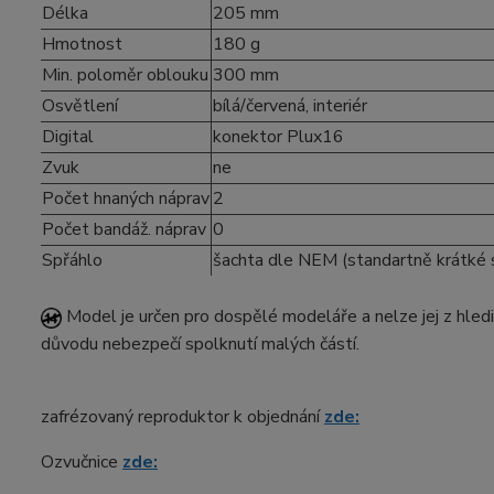
Délka
205 mm
Hmotnost
180 g
Min. poloměr oblouku
300 mm
Osvětlení
bílá/červená, interiér
Digital
konektor Plux16
Zvuk
ne
Počet hnaných náprav
2
Počet bandáž. náprav
0
Spřáhlo
šachta dle NEM (standartně krátké 
Model je určen pro dospělé modeláře a nelze jej z hledi
důvodu nebezpečí spolknutí malých částí.
zafrézovaný reproduktor k objednání
zde:
Ozvučnice
zde: