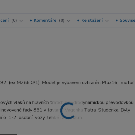
cení
0
Komentáře
0
Ke stažení
Souvise
2 (ex M286.0/1). Model je vybaven rozhraním Plux16, motor
ových vlaků na hlavních tratích s hydrodynamickou převodovkou.
 inovované řady 851 v továrně Vagonka Tatra Studénka. Byly
ní o 1-2 osobní vozy lehké řady Balm.