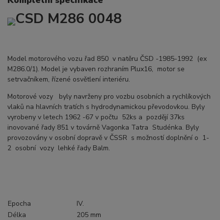
CSD M286 0048
Model motorového vozu řad 850 v natěru ČSD -1985-1992 (ex
M286.0/1). Model je vybaven rozhraním Plux16, motor se
setrvačníkem, řízené osvětlení interiéru.
Motorové vozy byly navrženy pro vozbu osobních a rychlíkových
vlaků na hlavních tratích s hydrodynamickou převodovkou. Byly
vyrobeny v letech 1962 -67 v počtu 52ks a pozdějí 37ks
inovované řady 851 v továrně Vagonka Tatra Studénka. Byly
provozovány v osobní dopravě v ČSSR s možností doplnění o 1-
2 osobní vozy lehké řady Balm.
Epocha
IV.
Délka
205 mm