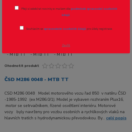
Přeji si odebírat novinky e-mailem dle
podmínek zpracování osobních
Novinka
údajů
.
Souhlasím se
zpracováním osobních údajů
pro účely registrace.
Zavřít
Ohodnotit produkt
ČSD M286 0048 - MTB TT
CSD M286 0048 Model motorového vozu řad 850 v natěru ČSD
-1985-1992 (ex M286.0/1). Model je vybaven rozhraním Plux16,
motor se setrvačníkem, řízené osvětlení interiéru. Motorové
vozy byly navrženy pro vozbu osobních a rychlíkových vlaků na
hlavních tratích s hydrodynamickou převodovkou. By...
celý popis