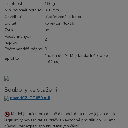
Hmotnost
180 g
Min. poloměr oblouku
300 mm
Osvětlení
bílá/červená, interiér
Digital
konektor Plux16
Zvuk
ne
Počet hnaných
2
náprav
Počet bandáž. náprav
0
šachta dle NEM (standartně krátké
Spřáhlo
spřáhlo)
Soubory ke stažení
navodCZ_TT850.pdf
Model je určen pro dospělé modeláře a nelze jej z hlediska
legislativy považovat za hračku.Nevhodné pro děti do 14 let z
důvodu nebezpečí spolknutí malých částí.