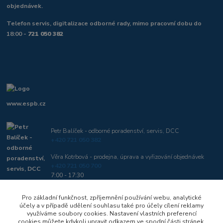
objednávek.
Telefon servis, digitalizace odborné rady, mimo pracovní dobu do
18:00 -
721 050 382
www.espb.cz
Petr Balíček - odborné poradenství, servis, DCC
+420 721 050 382
Věra Kotrbová - prodejna, úprava a vyřizování objednávek
+420 721 050 700
7:00 - 17:30
Pro základní funkčnost, zpříjemnění používání webu, analytické
info@espb.cz, pan.milimetr@seznam.cz
účely a v případě udělení souhlasu také pro účely cílení reklamy
využíváme soubory cookies. Nastavení vlastních preferencí
cookies můžete kdykoli upravit odkazem ve spodní části stránek.