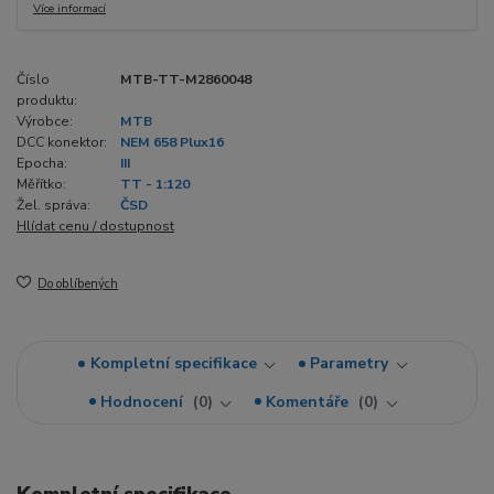
Více informací
Číslo
MTB-TT-M2860048
produktu:
Výrobce:
MTB
DCC konektor:
NEM 658 Plux16
Epocha:
III
Měřítko:
TT - 1:120
Žel. správa:
ČSD
Hlídat cenu / dostupnost
Do oblíbených
Kompletní specifikace
Parametry
Hodnocení
0
Komentáře
0
Kompletní specifikace