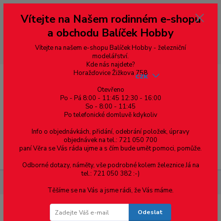
Vážení zákazníci, vítáme Vás na našem e-shopu. V rychlosti pár informací
Vítejte na Našem rodinném e-shopu
--- pro zákazníky ze Slovenska a jiných zemí, pokud chcete platit v eurech
přepněte si e-shop na euro 💶 pro přepočet měny - pravý horní roh ---
a obchodu Balíček Hobby
dobírky – pokud si z nějakého důvodu zásilku nevyzvednete, bude po
domluvě zaslána znovu s opětovnou platbou za poštovné, v opačném
případě bude zrušena a účet přidán na blacklist a rušeny následující
Vítejte na našem e-shopu Balíček Hobby - železniční
objednávky.
modelářství.
Kde nás najdete?
Horažďovice Žižkova 758
CZK
Otevřeno
Po - Pá 8:00 - 11:45 12:30 - 16:00
So - 8:00 - 11:45
0
0,00 Kč
Po telefonické domluvě kdykoliv
Info o objednávkách, přidání, odebrání položek, úpravy
objednávek na tel.: 721 050 700
paní Věra se Vás ráda ujme a s čím bude umět pomoci, pomůže.
Menu
Odborné dotazy, náměty, vše podrobné kolem železnice Já na
tel.: 721 050 382 :-)
Železniční modelářství
ČSD M286 0048 - MTB TT
Těšíme se na Vás a jsme rádi, že Vás máme.
Odeslat
ČSD M286 0048 - MTB TT