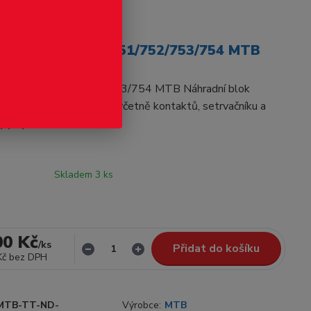
odukt
radní motor 749/751/752/753/754 MTB
í motor 749/751/752/753/754 MTB Náhradní blok
komotivu MTB. Originál včetně kontaktů, setrvačníku a
ý popis
Skladem 3 ks
00 Kč
/
ks
Přidat do košíku
Kč
bez DPH
MTB-TT-ND-
Výrobce:
MTB