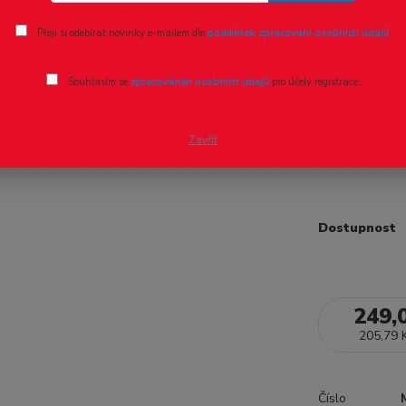
Ohodnotit pr
Přeji si odebírat novinky e-mailem dle
podmínek zpracování osobních údajů
.
TT - náh
Souhlasím se
zpracováním osobních údajů
pro účely registrace.
TT - náhradn
motoru pro lo
Zavřít
unašečů.
cel
Dostupnost
249,
205,79 
Číslo