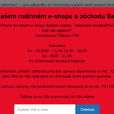
 informací --- pro zákazníky ze Slovenska a jiných zemí, pokud ch
du zásilku nevyzvednete, bude po domluvě zaslána znovu s opětov
Našem rodinném e-shopu a obchodu B
přidán na blacklist a rušeny následující objednávky.
latba
Vítejte na našem e-shopu Balíček Hobby - železniční modelářství
Více
Kde nás najdete?
Horažďovice Žižkova 758
Otevřeno
Hledat
Po - Pá 8:00 - 11:45 12:30 - 16:00
So - 8:00 - 11:45
Po telefonické domluvě kdykoliv
Dárkové poukazy, upomínkové předměty
Materiá
ednávkách, přidání, odebrání položek, úpravy objednávek na tel.: 
paní Věra se Vás ráda ujme a s čím bude umět pomoci, pomůže.
/752/753/754 MTB
dotazy, náměty, vše podrobné kolem železnice Já na tel.: 721 05
Těšíme se na Vás a jsme rádi, že Vás máme.
/753/754 MTB
Odeslat