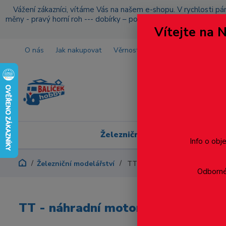
Vážení zákazníci, vítáme Vás na našem e-shopu. V rychlosti pár
měny - pravý horní roh --- dobírky – pokud si z nějakého důvo
Vítejte na 
O nás
Jak nakupovat
Věrnostní program
Doprava a p
Železniční modelářství
Info o obj
Železniční modelářství
TT - náhradní motor 749/751
Odborné 
TT - náhradní motor 749/751/752