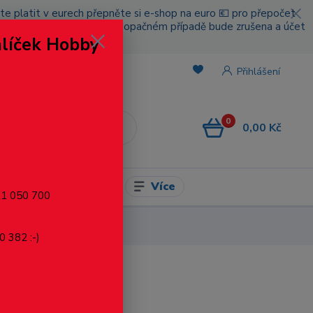
cete platit v eurech přepněte si e-shop na euro 💶 pro přepočet
nou platbou za poštovné, v opačném případě bude zrušena a účet
alíček Hobby
.
Přihlášení
0
0,00 Kč
CZK
Více
l pro modelaření
721 050 700
0 382 :-)