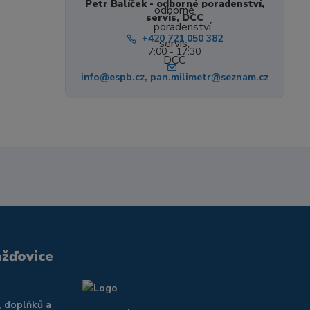
Petr Balíček - odborné poradenství,
servis, DCC
+420 721 050 382
7:00 - 17:30
info@espb.cz, pan.milimetr@seznam.cz
ažďovice
, doplňků a