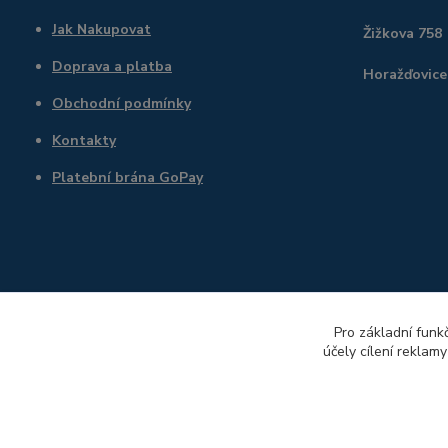
Jak Nakupovat
Žižkova 758
Doprava a platba
Horažďovice
Obchodní podmínky
Kontakty
Platební brána GoPay
Pro základní funk
účely cílení reklam