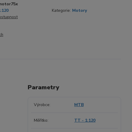
motor75x
1:120
Kategorie:
Motory
dostupnost
ch
Parametry
Výrobce
MTB
Měřítko
TT - 1:120