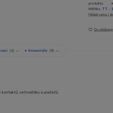
produktu:
Měřítko:
TT - 
Hlídat cenu / 
Do oblíbený
cení
1
Komentáře
0
 kontaktů, setrvačníku a unašečů.