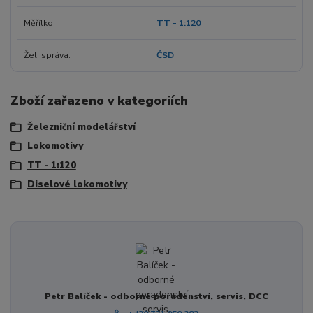
Měřítko
TT - 1:120
Žel. správa
ČSD
Zboží zařazeno v kategoriích
Železniční modelářství
Lokomotivy
TT - 1:120
Diselové lokomotivy
Petr Balíček - odborné poradenství, servis, DCC