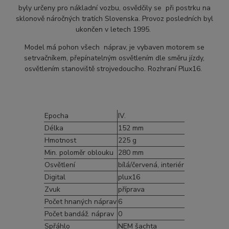
byly určeny pro nákladní vozbu, osvědčily se při postrku na
sklonově náročných tratích Slovenska. Provoz posledních byl
ukončen v letech 1995.
Model má pohon všech náprav, je vybaven motorem se
setrvačníkem, přepínatelným osvětlením dle směru jízdy,
osvětlením stanoviště strojvedoucího. Rozhraní Plux16.
Epocha
IV.
Délka
152 mm
Hmotnost
225 g
Min. poloměr oblouku
280 mm
Osvětlení
bílá/červená, interiér
Digital
plux16
Zvuk
příprava
Počet hnaných náprav
6
Počet bandáž. náprav
0
Spřáhlo
NEM šachta