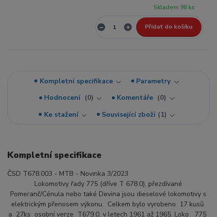
Skladem 98 ks
Přidat do košíku
Kompletní specifikace
Parametry
Hodnocení
0
Komentáře
0
Ke stažení
Související zboží
1
Kompletní specifikace
ČSD T678.003 - MTB - Novinka 3/2023
Lokomotivy řady 775 (dříve T 678.0), přezdívané
Pomeranč/Cénula nebo také Devina jsou dieselové lokomotivy s
elektrickým přenosem výkonu. Celkem bylo vyrobeno 17 kusů
a 27ks osobní verze T679.0, v letech 1961 až 1965. Loko 775