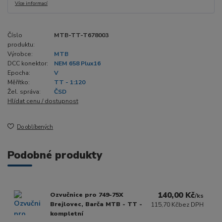
Více informací
Číslo
MTB-TT-T678003
produktu:
Výrobce:
MTB
DCC konektor:
NEM 658 Plux16
Epocha:
V
Měřítko:
TT - 1:120
Žel. správa:
ČSD
Hlídat cenu / dostupnost
Do oblíbených
Podobné produkty
140,00 Kč
Ozvučnice pro 749-75X
/
ks
Brejlovec, Barča MTB - TT -
115,70 Kč
bez DPH
kompletní