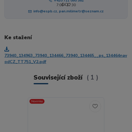
+420 721 050 382
7:00 - 17:30
info@espb.cz, pan.milimetr@seznam.cz
Ke stažení
73940_134963_73940_134466_73940_134465__ps_134464nav
odCZ_TT751_V2.pdf
Související zboží
1
Novinka