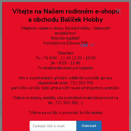
Vážení zákazníci, vítáme Vás na našem e-shopu. V rychlosti pár informací
Vítejte na Našem rodinném e-shopu
--- pro zákazníky ze Slovenska a jiných zemí, pokud chcete platit v eurech
přepněte si e-shop na euro 💶 pro přepočet měny - pravý horní roh ---
a obchodu Balíček Hobby
dobírky – pokud si z nějakého důvodu zásilku nevyzvednete, bude po
domluvě zaslána znovu s opětovnou platbou za poštovné, v opačném
případě bude zrušena a účet přidán na blacklist a rušeny následující
Vítejte na našem e-shopu Balíček Hobby - železniční
objednávky.
modelářství.
Kde nás najdete?
Horažďovice Žižkova 758
CZK
Otevřeno
Po - Pá 8:00 - 11:45 12:30 - 16:00
So - 8:00 - 11:45
0
0,00 Kč
Po telefonické domluvě kdykoliv
Info o objednávkách, přidání, odebrání položek, úpravy
objednávek na tel.: 721 050 700
paní Věra se Vás ráda ujme a s čím bude umět pomoci, pomůže.
Menu
Odborné dotazy, náměty, vše podrobné kolem železnice Já na
tel.: 721 050 382 :-)
Železniční modelářství
ČSD T678.003 - MTB
Těšíme se na Vás a jsme rádi, že Vás máme.
Odeslat
ČSD T678.003 - MTB