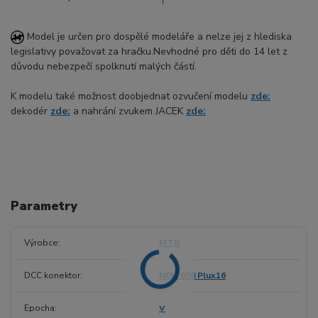
Model je určen pro dospělé modeláře a nelze jej z hlediska
legislativy považovat za hračku.Nevhodné pro děti do 14 let z
důvodu nebezpečí spolknutí malých částí.
K modelu také možnost doobjednat ozvučení modelu
zde:
dekodér
zde:
a nahrání zvukem JACEK
zde:
Parametry
Výrobce
MTB
DCC konektor
NEM 658 Plux16
Epocha
V