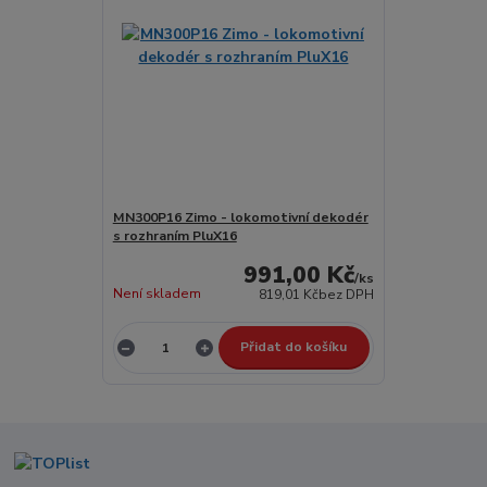
MN300P16 Zimo - lokomotivní dekodér
s rozhraním PluX16
991,00 Kč
/
ks
Není skladem
819,01 Kč
bez DPH
Přidat do košíku