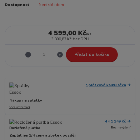
Dostupnost
Není skladem
4 599,00 Kč
/
ks
3 800,83 Kč
bez DPH
Přidat do košíku
Splátková kalkulačka
Nákup na splátky
Více informací
4 × 1 149 Kč
Bez navýšení
Rozložená platba
Zaplať jen 1/4 ceny a zbytek později