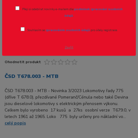
Přeji si odebírat novinky e-mailem dle
podmínek zpracování osobních
údajů
.
Souhlasím se
zpracováním osobních údajů
pro účely registrace.
Zavřít
Ohodnotit produkt
ČSD T678.003 - MTB
ČSD T678.003 - MTB - Novinka 3/2023 Lokomotivy řady 775
(dříve T 678.0), přezdívané Pomeranč/Cénula nebo také Devina
jsou dieselové lokomotivy s elektrickým přenosem výkonu.
Celkem bylo vyrobeno 17 kusů a 27ks osobní verze T679.0, v
letech 1961 až 1965. Loko 775 byly určeny pro nákladní vo...
celý popis