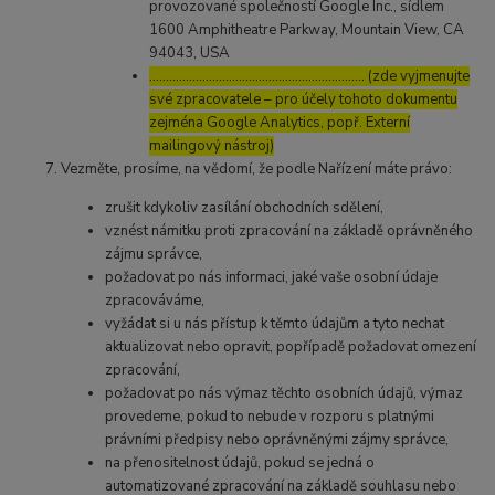
provozované společností Google Inc., sídlem
1600 Amphitheatre Parkway, Mountain View, CA
94043, USA
……………………………………………………..… (zde vyjmenujte
své zpracovatele – pro účely tohoto dokumentu
zejména Google Analytics, popř. Externí
mailingový nástroj)
Vezměte, prosíme, na vědomí, že podle Nařízení máte právo:
zrušit kdykoliv zasílání obchodních sdělení,
vznést námitku proti zpracování na základě oprávněného
zájmu správce,
požadovat po nás informaci, jaké vaše osobní údaje
zpracováváme,
vyžádat si u nás přístup k těmto údajům a tyto nechat
aktualizovat nebo opravit, popřípadě požadovat omezení
zpracování,
požadovat po nás výmaz těchto osobních údajů, výmaz
provedeme, pokud to nebude v rozporu s platnými
právními předpisy nebo oprávněnými zájmy správce,
na přenositelnost údajů, pokud se jedná o
automatizované zpracování na základě souhlasu nebo