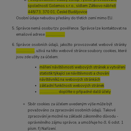
společností Golemos s.r.o., sídlem Zátkovo nábřeží
448/73, 370 01, České Budějovice
Osobní údaje nebudou předány do třetích zemí mimo EU.
Správce nemá osobu tzv. pověřence. Správce lze kontaktovat na
emailové adrese
………………….
Správce osobních údajů, jakožto provozovatel webové stránky
…………………
, užívá na této webové stránce soubory cookies, které
jsou zde užity za účelem:
měření návštěvnosti webových stránek a vytváření
statistik týkající se návštěvnosti a chování
návštěvníků na webových stránkách
základní funkčnosti webových stránek
………………… doplňte o případné další účely
Sběr cookies za účelem uvedeným výše může být
považováno za zpracování osobních údajů. Takové
zpracování je možné na základě zákonného důvodu -
oprávněného zájmu správce, a umožňuje ho čl. 6 odst. 1
písm. f) Nařízení.