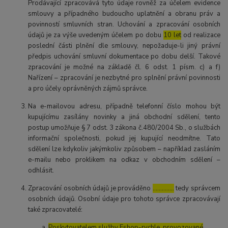
Prodávající zpracovává tyto údaje rovněž za účelem evidence
smlouvy a případného budoucího uplatnění a obranu práv a
povinností smluvních stran. Uchování a zpracování osobních
údajů je za výše uvedeným účelem po dobu
10 let
od realizace
poslední části plnění dle smlouvy, nepožaduje-li jiný právní
předpis uchování smluvní dokumentace po dobu delší. Takové
zpracování je možné na základě čl. 6 odst. 1 písm. c) a f)
Nařízení – zpracování je nezbytné pro splnění právní povinnosti
a pro účely oprávněných zájmů správce.
Na e-mailovou adresu, případně telefonní číslo mohou být
kupujícímu zasílány novinky a jiná obchodní sdělení, tento
postup umožňuje § 7 odst. 3 zákona č.480/2004 Sb., o službách
informační společnosti, pokud jej kupující neodmítne. Tato
sdělení lze kdykoliv jakýmkoliv způsobem – například zasláním
e-mailu nebo proklikem na odkaz v obchodním sdělení –
odhlásit.
Zpracování osobních údajů je prováděno
…………..
tedy správcem
osobních údajů. Osobní údaje pro tohoto správce zpracovávají
také zpracovatelé:
Poskytovatelem služby Eshop-rychle, provozované