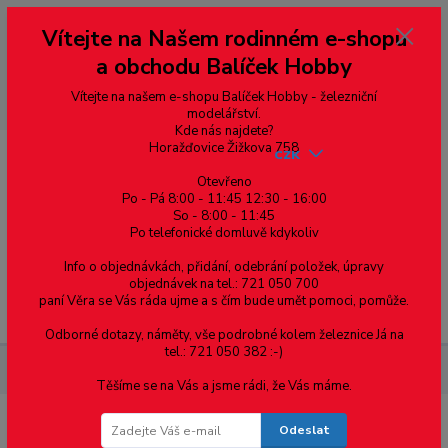
Vážení zákazníci, vítáme Vás na našem e-shopu. V rychlosti pár informací
Vítejte na Našem rodinném e-shopu
--- pro zákazníky ze Slovenska a jiných zemí, pokud chcete platit v eurech
přepněte si e-shop na euro 💶 pro přepočet měny - pravý horní roh ---
a obchodu Balíček Hobby
dobírky – pokud si z nějakého důvodu zásilku nevyzvednete, bude po
domluvě zaslána znovu s opětovnou platbou za poštovné, v opačném
případě bude zrušena a účet přidán na blacklist a rušeny následující
Vítejte na našem e-shopu Balíček Hobby - železniční
objednávky.
modelářství.
Kde nás najdete?
Horažďovice Žižkova 758
CZK
Otevřeno
Po - Pá 8:00 - 11:45 12:30 - 16:00
So - 8:00 - 11:45
0
0,00 Kč
Po telefonické domluvě kdykoliv
Info o objednávkách, přidání, odebrání položek, úpravy
objednávek na tel.: 721 050 700
paní Věra se Vás ráda ujme a s čím bude umět pomoci, pomůže.
Menu
Odborné dotazy, náměty, vše podrobné kolem železnice Já na
tel.: 721 050 382 :-)
Ochrana osobních údajů e-shopu ………
Těšíme se na Vás a jsme rádi, že Vás máme.
Odeslat