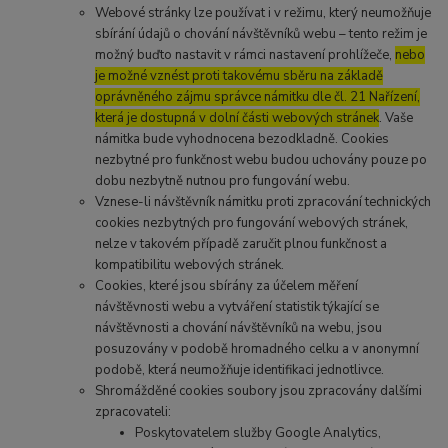
Webové stránky lze používat i v režimu, který neumožňuje
sbírání údajů o chování návštěvníků webu – tento režim je
možný buďto nastavit v rámci nastavení prohlížeče,
nebo
je možné vznést proti takovému sběru na základě
oprávněného zájmu správce námitku dle čl. 21 Nařízení,
která je dostupná v dolní části webových stránek
. Vaše
námitka bude vyhodnocena bezodkladně. Cookies
nezbytné pro funkčnost webu budou uchovány pouze po
dobu nezbytně nutnou pro fungování webu.
Vznese-li návštěvník námitku proti zpracování technických
cookies nezbytných pro fungování webových stránek,
nelze v takovém případě zaručit plnou funkčnost a
kompatibilitu webových stránek.
Cookies, které jsou sbírány za účelem měření
návštěvnosti webu a vytváření statistik týkající se
návštěvnosti a chování návštěvníků na webu, jsou
posuzovány v podobě hromadného celku a v anonymní
podobě, která neumožňuje identifikaci jednotlivce.
Shromážděné cookies soubory jsou zpracovány dalšími
zpracovateli:
Poskytovatelem služby Google Analytics,