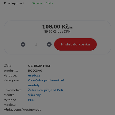
Dostupnost
Skladem 15 ks
108,00 Kč
/
ks
89,26 Kč
bez DPH
Přidat do košíku
Číslo
OZ-ES29-PeLi-
produktu:
RC003A0
Výrobce:
espb.cz
Kategorie:
Ozvučnice pro konrétní
modely
Lokomotiva:
Železniční přejezd Peli
Měřítko:
Všechny
Výrobce
PELI
modelu:
Hlídat cenu / dostupnost