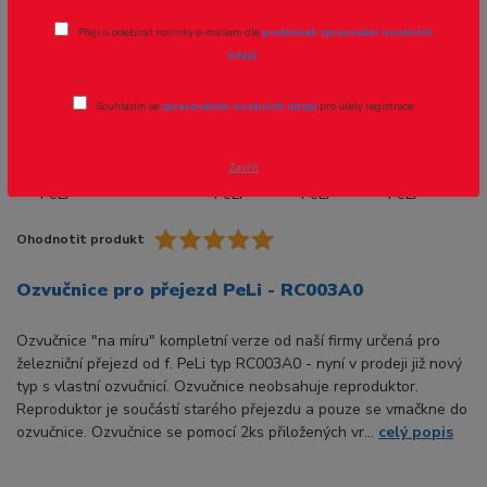
Přeji si odebírat novinky e-mailem dle
podmínek zpracování osobních
údajů
.
Souhlasím se
zpracováním osobních údajů
pro účely registrace.
Zavřít
Ohodnotit produkt
Ozvučnice pro přejezd PeLi - RC003A0
Ozvučnice "na míru" kompletní verze od naší firmy určená pro
železniční přejezd od f. PeLi typ RC003A0 - nyní v prodeji již nový
typ s vlastní ozvučnicí. Ozvučnice neobsahuje reproduktor.
Reproduktor je součástí starého přejezdu a pouze se vmačkne do
ozvučnice. Ozvučnice se pomocí 2ks přiložených vr...
celý popis