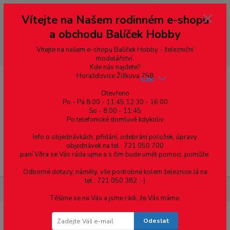
Vážení zákazníci, vítáme Vás na našem e-shopu. V rychlosti pár informací
Vítejte na Našem rodinném e-shopu
--- pro zákazníky ze Slovenska a jiných zemí, pokud chcete platit v eurech
přepněte si e-shop na euro 💶 pro přepočet měny - pravý horní roh ---
a obchodu Balíček Hobby
dobírky – pokud si z nějakého důvodu zásilku nevyzvednete, bude po
domluvě zaslána znovu s opětovnou platbou za poštovné, v opačném
případě bude zrušena a účet přidán na blacklist a rušeny následující
Vítejte na našem e-shopu Balíček Hobby - železniční
objednávky.
modelářství.
Kde nás najdete?
Horažďovice Žižkova 758
CZK
Otevřeno
Po - Pá 8:00 - 11:45 12:30 - 16:00
So - 8:00 - 11:45
0
0,00 Kč
Po telefonické domluvě kdykoliv
Info o objednávkách, přidání, odebrání položek, úpravy
objednávek na tel.: 721 050 700
paní Věra se Vás ráda ujme a s čím bude umět pomoci, pomůže.
Menu
Odborné dotazy, náměty, vše podrobné kolem železnice Já na
tel.: 721 050 382 :-)
Železniční modelářství
Ozvučnice pro přejezd PeLi - RC003A0
Těšíme se na Vás a jsme rádi, že Vás máme.
Odeslat
Ozvučnice pro přejezd PeLi - RC003A0