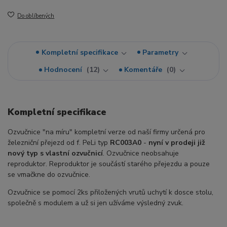
Do oblíbených
Kompletní specifikace
Parametry
Hodnocení
12
Komentáře
0
Kompletní specifikace
Ozvučnice "na míru" kompletní verze od naší firmy určená pro
železniční přejezd od f. PeLi typ
RC003A0
-
nyní v prodeji již
nový typ s vlastní ozvučnicí
. Ozvučnice neobsahuje
reproduktor. Reproduktor je součástí starého přejezdu a pouze
se vmačkne do ozvučnice.
Ozvučnice se pomocí 2ks přiložených vrutů uchytí k dosce stolu,
společně s modulem a už si jen užíváme výsledný zvuk.