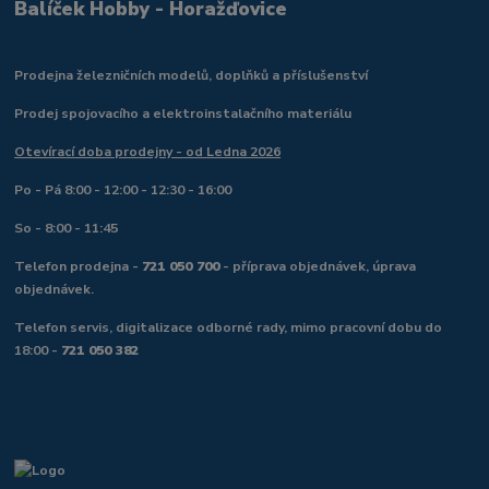
Balíček Hobby - Horažďovice
Prodejna železničních modelů, doplňků a příslušenství
Prodej spojovacího a elektroinstalačního materiálu
Otevírací doba prodejny - od Ledna 2026
Po - Pá 8:00 - 12:00 - 12:30 - 16:00
So - 8:00 - 11:45
Telefon prodejna -
721 050 700
- příprava objednávek, úprava
objednávek.
Telefon servis, digitalizace odborné rady, mimo pracovní dobu do
18:00 -
721 050 382