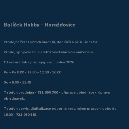
Balíček Hobby - Horažďovice
Prodejna železničních modelů, doplňků a příslušenství
Prodej spojovacího a elektroinstalačního materiálu
Otevírací doba prodejny - od Ledna 2026
Po - Pá 8:00 - 12:00 - 12:30 - 16:00
So - 8:00 - 11:45
Telefon prodejna -
721 050 700
- příprava objednávek, úprava
objednávek.
Telefon servis, digitalizace odborné rady, mimo pracovní dobu do
18:00 -
721 050 382