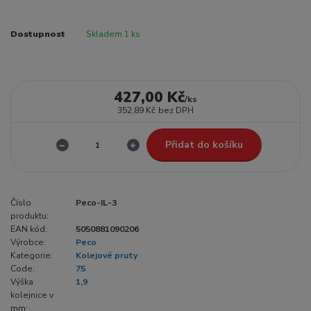
Dostupnost
Skladem 1 ks
427,00 Kč
/
ks
352,89 Kč
bez DPH
Přidat do košíku
Číslo
Peco-IL-3
produktu:
EAN kód:
5050881090206
Výrobce:
Peco
Kategorie:
Kolejové pruty
Code:
75
Výška
1,9
kolejnice v
mm: