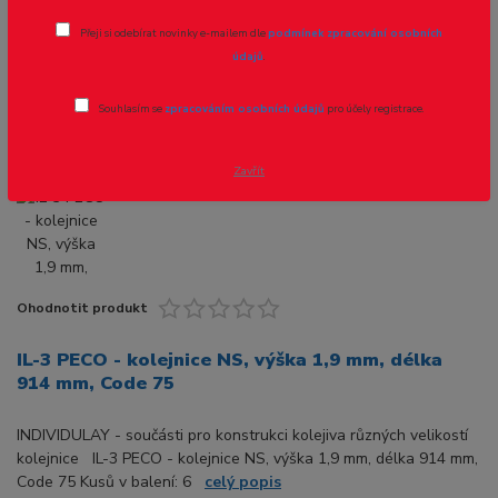
délka 914 mm, Code 75
Přeji si odebírat novinky e-mailem dle
podmínek zpracování osobních
údajů
.
Novinka
Souhlasím se
zpracováním osobních údajů
pro účely registrace.
Zavřít
Ohodnotit produkt
IL-3 PECO - kolejnice NS, výška 1,9 mm, délka
914 mm, Code 75
INDIVIDULAY - součásti pro konstrukci kolejiva různých velikostí
kolejnice IL-3 PECO - kolejnice NS, výška 1,9 mm, délka 914 mm,
Code 75 Kusů v balení: 6
celý popis