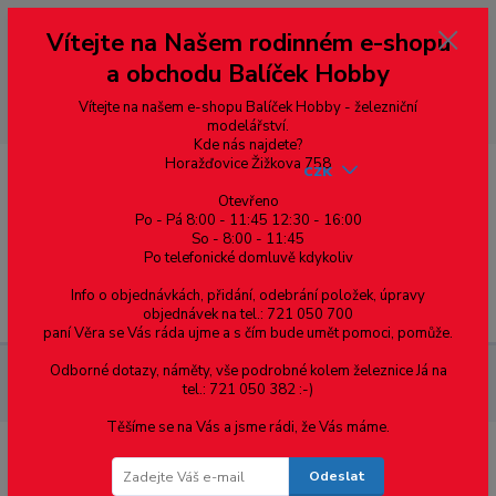
Vážení zákazníci, vítáme Vás na našem e-shopu. V rychlosti pár informací
Vítejte na Našem rodinném e-shopu
--- pro zákazníky ze Slovenska a jiných zemí, pokud chcete platit v eurech
přepněte si e-shop na euro 💶 pro přepočet měny - pravý horní roh ---
a obchodu Balíček Hobby
dobírky – pokud si z nějakého důvodu zásilku nevyzvednete, bude po
domluvě zaslána znovu s opětovnou platbou za poštovné, v opačném
případě bude zrušena a účet přidán na blacklist a rušeny následující
Vítejte na našem e-shopu Balíček Hobby - železniční
objednávky.
modelářství.
Kde nás najdete?
Horažďovice Žižkova 758
CZK
Otevřeno
Po - Pá 8:00 - 11:45 12:30 - 16:00
0
0,00 Kč
So - 8:00 - 11:45
Po telefonické domluvě kdykoliv
Info o objednávkách, přidání, odebrání položek, úpravy
Menu
objednávek na tel.: 721 050 700
paní Věra se Vás ráda ujme a s čím bude umět pomoci, pomůže.
Odborné dotazy, náměty, vše podrobné kolem železnice Já na
Železniční modelářství
IL-3 PECO - kolejnice NS, výška 1,9 mm,
tel.: 721 050 382 :-)
délka 914 mm, Code 75
Těšíme se na Vás a jsme rádi, že Vás máme.
IL-3 PECO - kolejnice NS, výška 1,9 mm,
Odeslat