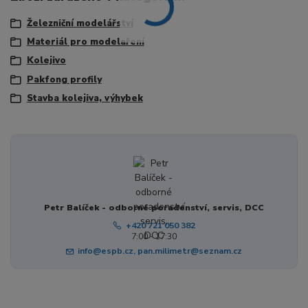
Železniční modelářství
Materiál pro modelaření
Kolejivo
Pakfong profily
Stavba kolejiva, výhybek
Petr Balíček - odborné poradenství, servis, DCC
+420 721 050 382
7:00 - 17:30
info@espb.cz, pan.milimetr@seznam.cz