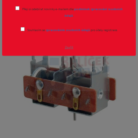
PL-10 PECO elektromagnetický
Přeji si odebírat novinky e-mailem dle
podmínek zpracování osobních
přestavník
údajů
.
Novinka
Souhlasím se
zpracováním osobních údajů
pro účely registrace.
Zavřít