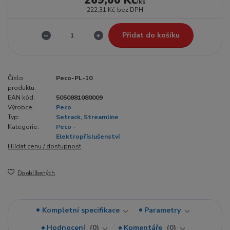
/
ks
222,31 Kč
bez DPH
Přidat do košíku
Číslo
Peco-PL-10
produktu:
EAN kód:
5050881080009
Výrobce:
Peco
Typ:
Setrack, Streamline
Kategorie:
Peco -
Elektropříslušenství
Hlídat cenu / dostupnost
Do oblíbených
Kompletní specifikace
Parametry
Hodnocení
0
Komentáře
0