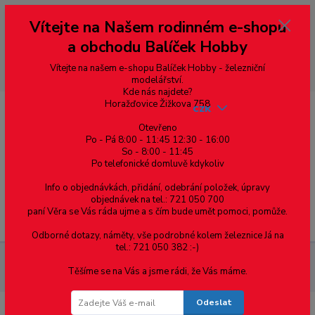
Vážení zákazníci, vítáme Vás na našem e-shopu. V rychlosti pár informací
Vítejte na Našem rodinném e-shopu
--- pro zákazníky ze Slovenska a jiných zemí, pokud chcete platit v eurech
přepněte si e-shop na euro 💶 pro přepočet měny - pravý horní roh ---
a obchodu Balíček Hobby
dobírky – pokud si z nějakého důvodu zásilku nevyzvednete, bude po
domluvě zaslána znovu s opětovnou platbou za poštovné, v opačném
případě bude zrušena a účet přidán na blacklist a rušeny následující
Vítejte na našem e-shopu Balíček Hobby - železniční
objednávky.
modelářství.
Kde nás najdete?
Horažďovice Žižkova 758
CZK
Otevřeno
Po - Pá 8:00 - 11:45 12:30 - 16:00
So - 8:00 - 11:45
0
0,00 Kč
Po telefonické domluvě kdykoliv
Info o objednávkách, přidání, odebrání položek, úpravy
objednávek na tel.: 721 050 700
paní Věra se Vás ráda ujme a s čím bude umět pomoci, pomůže.
Menu
Odborné dotazy, náměty, vše podrobné kolem železnice Já na
tel.: 721 050 382 :-)
Železniční modelářství
PL-10 PECO elektromagnetický
Těšíme se na Vás a jsme rádi, že Vás máme.
přestavník
Odeslat