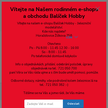
Vážení zákazníci, vítáme Vás na našem e-shopu. V rychlosti pár informací
Vítejte na Našem rodinném e-shopu
--- pro zákazníky ze Slovenska a jiných zemí, pokud chcete platit v eurech
přepněte si e-shop na euro 💶 pro přepočet měny - pravý horní roh ---
a obchodu Balíček Hobby
dobírky – pokud si z nějakého důvodu zásilku nevyzvednete, bude po
domluvě zaslána znovu s opětovnou platbou za poštovné, v opačném
případě bude zrušena a účet přidán na blacklist a rušeny následující
Vítejte na našem e-shopu Balíček Hobby - železniční
objednávky.
modelářství.
Kde nás najdete?
Horažďovice Žižkova 758
CZK
Otevřeno
Po - Pá 8:00 - 11:45 12:30 - 16:00
So - 8:00 - 11:45
0
0,00 Kč
Po telefonické domluvě kdykoliv
Info o objednávkách, přidání, odebrání položek, úpravy
objednávek na tel.: 721 050 700
paní Věra se Vás ráda ujme a s čím bude umět pomoci, pomůže.
Menu
Odborné dotazy, náměty, vše podrobné kolem železnice Já na
tel.: 721 050 382 :-)
Železniční modelářství
PL-13 PECO - přídavný přepínač k
Těšíme se na Vás a jsme rádi, že Vás máme.
přestavníku PL-10
Odeslat