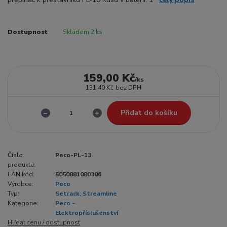
Dostupnost
Skladem 2 ks
159,00 Kč
/
ks
131,40 Kč
bez DPH
Přidat do košíku
Číslo
Peco-PL-13
produktu:
EAN kód:
5050881080306
Výrobce:
Peco
Typ:
Setrack, Streamline
Kategorie:
Peco -
Elektropříslušenství
Hlídat cenu / dostupnost