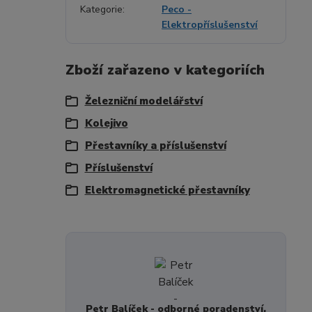
Kategorie
Peco -
Elektropříslušenství
Zboží zařazeno v kategoriích
Železniční modelářství
Kolejivo
Přestavníky a příslušenství
Příslušenství
Elektromagnetické přestavníky
Petr Balíček - odborné poradenství,