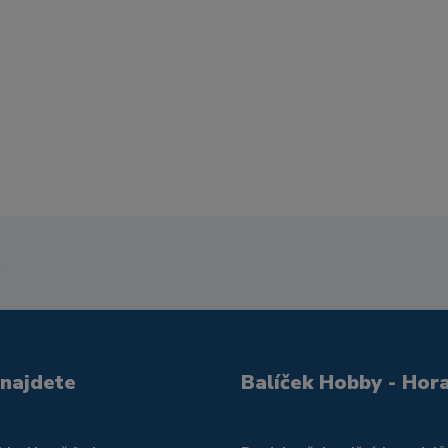
 najdete
Balíček Hobby - Hor