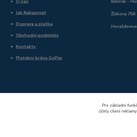
O nás
Balíček - H
Jak Nakupovat
Žižkova 758
Doprava a platba
Horažďovice
Obchodní podmínky
Kontakty
Platební brána GoPay
Pro základní funk
účely cílení reklam