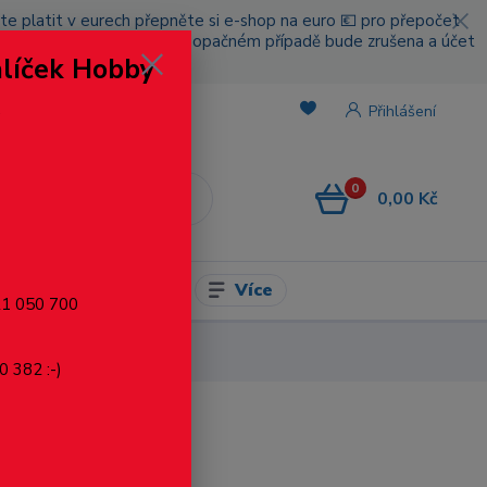
cete platit v eurech přepněte si e-shop na euro 💶 pro přepočet
nou platbou za poštovné, v opačném případě bude zrušena a účet
alíček Hobby
.
Přihlášení
0
0,00 Kč
CZK
Více
l pro modelaření
721 050 700
0 382 :-)