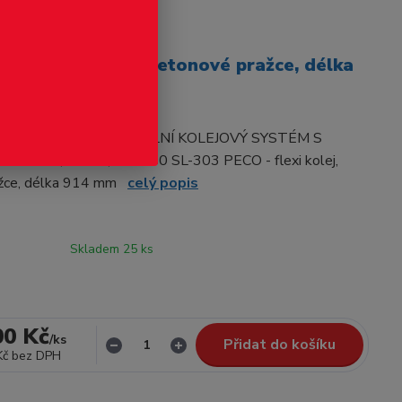
odukt
CO - flexi kolej, betonové pražce, délka
 STREAMLINE UNIVERZÁLNÍ KOLEJOVÝ SYSTÉM S
NICE 2,03 mm, Code 80 SL-303 PECO - flexi kolej,
ažce, délka 914 mm
celý popis
Skladem 25 ks
00 Kč
/
ks
Přidat do košíku
Kč
bez DPH