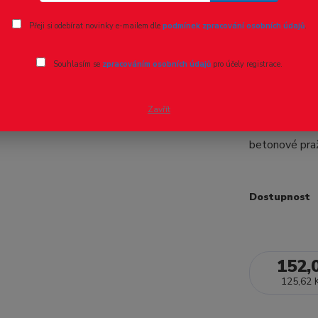
Ohodnotit pr
Přeji si odebírat novinky e-mailem dle
podmínek zpracování osobních údajů
.
SL-303 PE
Souhlasím se
zpracováním osobních údajů
pro účely registrace.
914 mm
Kolejivo N
Zavřít
VÝŠKOU KOLEJ
betonové pr
Dostupnost
152,
125,62 