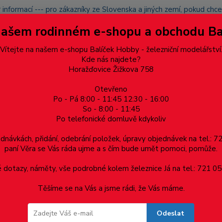
 informací --- pro zákazníky ze Slovenska a jiných zemí, pokud ch
du zásilku nevyzvednete, bude po domluvě zaslána znovu s opětov
Našem rodinném e-shopu a obchodu B
přidán na blacklist a rušeny následující objednávky.
latba
Vítejte na našem e-shopu Balíček Hobby - železniční modelářství
Více
Kde nás najdete?
Horažďovice Žižkova 758
Otevřeno
Hledat
Po - Pá 8:00 - 11:45 12:30 - 16:00
So - 8:00 - 11:45
Po telefonické domluvě kdykoliv
Dárkové poukazy, upomínkové předměty
Materiá
ednávkách, přidání, odebrání položek, úpravy objednávek na tel.: 
paní Věra se Vás ráda ujme a s čím bude umět pomoci, pomůže.
onové pražce, délka 914 mm
dotazy, náměty, vše podrobné kolem železnice Já na tel.: 721 05
Těšíme se na Vás a jsme rádi, že Vás máme.
vé pražce, délka 914 mm
Odeslat