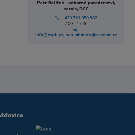
Petr Balíček - odborné poradenství,
servis, DCC
+420 721 050 382
7:00 - 17:30
info@espb.cz, pan.milimetr@seznam.cz
ažďovice