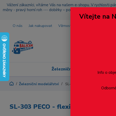
Vážení zákazníci, vítáme Vás na našem e-shopu. V rychlosti pár
měny - pravý horní roh --- dobírky – pokud si z nějakého důvo
Vítejte na 
O nás
Jak nakupovat
Věrnostní program
Doprava a p
Železniční modelářství
Info o obj
Železniční modelářství
SL-303 PECO - flexi kolej, bet
Odborné 
SL-303 PECO - flexi kolej, betono