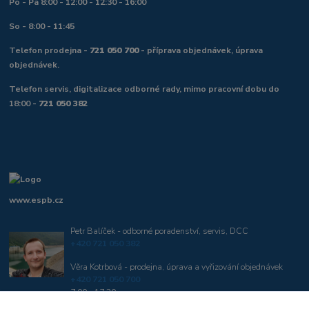
Po - Pá 8:00 - 12:00 - 12:30 - 16:00
So - 8:00 - 11:45
Telefon prodejna -
721 050 700
- příprava objednávek, úprava
objednávek.
Telefon servis, digitalizace odborné rady, mimo pracovní dobu do
18:00 -
721 050 382
www.espb.cz
Petr Balíček - odborné poradenství, servis, DCC
+420 721 050 382
Věra Kotrbová - prodejna, úprava a vyřizování objednávek
+420 721 050 700
7:00 - 17:30