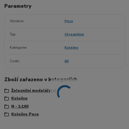
Parametry
Výrobce
Peco
Typ
Streamline
Kategorie
Kolejivo
Code
80
Zboží zařazeno v kategoriích
Železniční modelářství
Kolejivo
N - 1:160
Kolejivo Peco