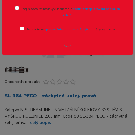
Přeji si odebírat novinky e-mailem dle
podmínek zpracování osobních
Novinka
údajů
.
Souhlasím se
zpracováním osobních údajů
pro účely registrace.
Zavřít
Ohodnotit produkt
SL-384 PECO - záchytná kolej, pravá
Kolejivo N STREAMLINE UNIVERZÁLNÍ KOLEJOVÝ SYSTÉM S
VÝŠKOU KOLEJNICE 2,03 mm, Code 80 SL-384 PECO - záchytná
kolej, pravá
celý popis