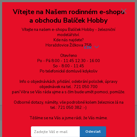
Vážení zákazníci, vítáme Vás na našem e-shopu. V rychlosti pár informací
Vítejte na Našem rodinném e-shopu
--- pro zákazníky ze Slovenska a jiných zemí, pokud chcete platit v eurech
přepněte si e-shop na euro 💶 pro přepočet měny - pravý horní roh ---
a obchodu Balíček Hobby
dobírky – pokud si z nějakého důvodu zásilku nevyzvednete, bude po
domluvě zaslána znovu s opětovnou platbou za poštovné, v opačném
případě bude zrušena a účet přidán na blacklist a rušeny následující
Vítejte na našem e-shopu Balíček Hobby - železniční
objednávky.
modelářství.
Kde nás najdete?
Horažďovice Žižkova 758
CZK
Otevřeno
Po - Pá 8:00 - 11:45 12:30 - 16:00
So - 8:00 - 11:45
0
0,00 Kč
Po telefonické domluvě kdykoliv
Info o objednávkách, přidání, odebrání položek, úpravy
objednávek na tel.: 721 050 700
paní Věra se Vás ráda ujme a s čím bude umět pomoci, pomůže.
Menu
Odborné dotazy, náměty, vše podrobné kolem železnice Já na
tel.: 721 050 382 :-)
Železniční modelářství
SL-384 PECO - záchytná kolej, pravá
Těšíme se na Vás a jsme rádi, že Vás máme.
Odeslat
SL-384 PECO - záchytná kolej, pravá