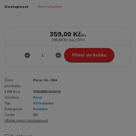
Dostupnost
Není skladem
359,00 Kč
/
ks
296,69 Kč
bez DPH
Přidat do košíku
Číslo
Peco-SL-384
produktu:
EAN kód:
5050881004203
Výrobce:
Peco
Typ:
Streamline
Kategorie:
Kolejivo
Code:
80
Hlídat cenu / dostupnost