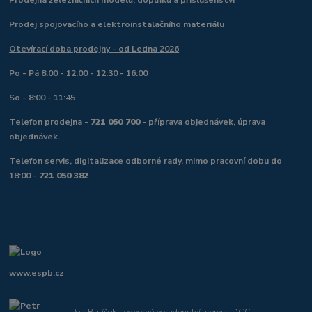
Prodejna železničních modelů, doplňků a příslušenství
Prodej spojovacího a elektroinstalačního materiálu
Otevírací doba prodejny - od Ledna 2026
Po - Pá 8:00 - 12:00 - 12:30 - 16:00
So - 8:00 - 11:45
Telefon prodejna -
721 050 700
- příprava objednávek, úprava
objednávek.
Telefon servis, digitalizace odborné rady, mimo pracovní dobu do
18:00 -
721 050 382
www.espb.cz
Petr Balíček - odborné poradenství, servis, DCC