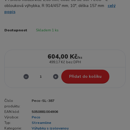
oblouková výhybka, R 914/457 mm, 10°, délka 157 mm
celý
popis
Dostupnost
Skladem 1 ks
604,00 Kč
/
ks
499,17 Kč
bez DPH
Přidat do košíku
Číslo
Peco-SL-387
produktu:
EAN kód:
5050881004906
Výrobce:
Peco
Typ:
Streamline
Kategorie:
Výhybky s izolovanou