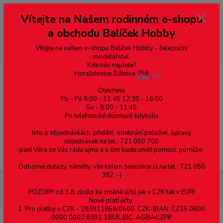
Vážení zákazníci, vítáme Vás na našem e-shopu. V rychlosti pár informací
Vítejte na Našem rodinném e-shopu
--- pro zákazníky ze Slovenska a jiných zemí, pokud chcete platit v eurech
přepněte si e-shop na euro 💶 pro přepočet měny - pravý horní roh ---
a obchodu Balíček Hobby
dobírky – pokud si z nějakého důvodu zásilku nevyzvednete, bude po
domluvě zaslána znovu s opětovnou platbou za poštovné, v opačném
případě bude zrušena a účet přidán na blacklist a rušeny následující
Vítejte na našem e-shopu Balíček Hobby - železniční
objednávky.
modelářství.
Kde nás najdete?
Horažďovice Žižkova 758
CZK
Otevřeno
Po - Pá 8:00 - 11:45 12:30 - 16:00
So - 8:00 - 11:45
0
0,00 Kč
Po telefonické domluvě kdykoliv
Info o objednávkách, přidání, odebrání položek, úpravy
objednávek na tel.: 721 050 700
paní Věra se Vás ráda ujme a s čím bude umět pomoci, pomůže.
Menu
Odborné dotazy, náměty, vše kolem železnice Já na tel.: 721 050
382 :-)
Železniční modelářství
SL-387 PECO - L oblouková výhybka, R
POZOR!! od 3.8. došlo ke změně účtů jak v CZK tak v EUR!
914/457 mm, 10°, délka 157 mm
Nově platí účty:
1. Pro platby v CZK - 283911858/0600, CZK-IBAN: CZ15 0600
0000 0002 8391 1858, BIC: AGBACZPP