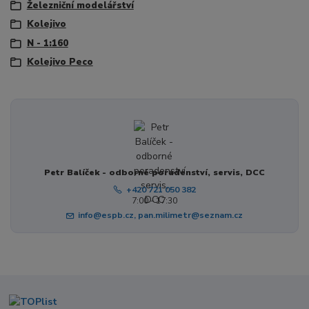
Železniční modelářství
Kolejivo
N - 1:160
Kolejivo Peco
Petr Balíček - odborné poradenství, servis, DCC
+420 721 050 382
7:00 - 17:30
info@espb.cz, pan.milimetr@seznam.cz