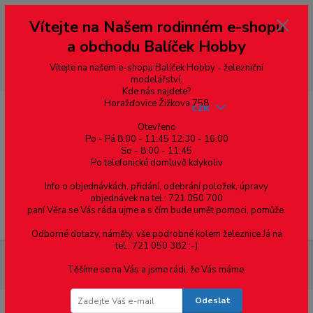
Vážení zákazníci, vítáme Vás na našem e-shopu. V rychlosti pár informací
Vítejte na Našem rodinném e-shopu
--- pro zákazníky ze Slovenska a jiných zemí, pokud chcete platit v eurech
přepněte si e-shop na euro 💶 pro přepočet měny - pravý horní roh ---
a obchodu Balíček Hobby
dobírky – pokud si z nějakého důvodu zásilku nevyzvednete, bude po
domluvě zaslána znovu s opětovnou platbou za poštovné, v opačném
případě bude zrušena a účet přidán na blacklist a rušeny následující
Vítejte na našem e-shopu Balíček Hobby - železniční
objednávky.
modelářství.
Kde nás najdete?
Horažďovice Žižkova 758
CZK
Otevřeno
Po - Pá 8:00 - 11:45 12:30 - 16:00
So - 8:00 - 11:45
0
0,00 Kč
Po telefonické domluvě kdykoliv
Info o objednávkách, přidání, odebrání položek, úpravy
objednávek na tel.: 721 050 700
paní Věra se Vás ráda ujme a s čím bude umět pomoci, pomůže.
Menu
Odborné dotazy, náměty, vše podrobné kolem železnice Já na
tel.: 721 050 382 :-)
Železniční modelářství
SL-394F PECO - křižovatka 10°, délka
Těšíme se na Vás a jsme rádi, že Vás máme.
154 mm
Odeslat