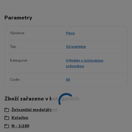
Parametry
Výrobce
Peco
Typ
Streamline
Kategorie
Výhybky s izolovanou
srdcovkou
Code
55
Zboží zařazeno v kategoriích
Železniční modelářství
Kolejivo
N - 1:160