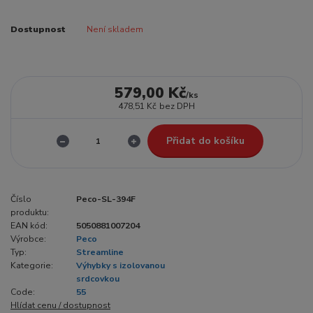
Dostupnost
Není skladem
579,00 Kč
/
ks
478,51 Kč
bez DPH
Přidat do košíku
Číslo
Peco-SL-394F
produktu:
EAN kód:
5050881007204
Výrobce:
Peco
Typ:
Streamline
Kategorie:
Výhybky s izolovanou
srdcovkou
Code:
55
Hlídat cenu / dostupnost