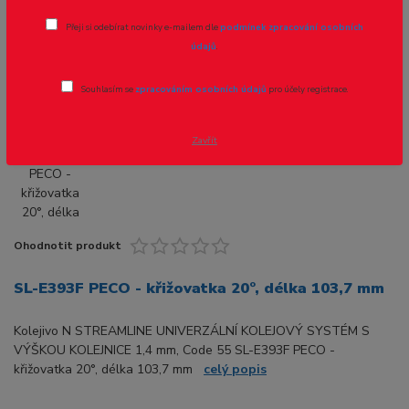
SL-E393F PECO - křižovatka 20°, délka
Přeji si odebírat novinky e-mailem dle
podmínek zpracování osobních
103,7 mm
údajů
.
Souhlasím se
zpracováním osobních údajů
pro účely registrace.
Zavřít
Ohodnotit produkt
SL-E393F PECO - křižovatka 20°, délka 103,7 mm
Kolejivo N STREAMLINE UNIVERZÁLNÍ KOLEJOVÝ SYSTÉM S
VÝŠKOU KOLEJNICE 1,4 mm, Code 55 SL-E393F PECO -
křižovatka 20°, délka 103,7 mm
celý popis