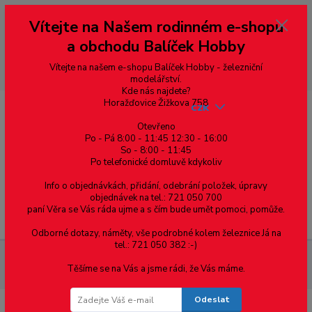
Vážení zákazníci, vítáme Vás na našem e-shopu. V rychlosti pár informací
Vítejte na Našem rodinném e-shopu
--- pro zákazníky ze Slovenska a jiných zemí, pokud chcete platit v eurech
přepněte si e-shop na euro 💶 pro přepočet měny - pravý horní roh ---
a obchodu Balíček Hobby
dobírky – pokud si z nějakého důvodu zásilku nevyzvednete, bude po
domluvě zaslána znovu s opětovnou platbou za poštovné, v opačném
případě bude zrušena a účet přidán na blacklist a rušeny následující
Vítejte na našem e-shopu Balíček Hobby - železniční
objednávky.
modelářství.
Kde nás najdete?
Horažďovice Žižkova 758
CZK
Otevřeno
Po - Pá 8:00 - 11:45 12:30 - 16:00
So - 8:00 - 11:45
0
0,00 Kč
Po telefonické domluvě kdykoliv
Info o objednávkách, přidání, odebrání položek, úpravy
objednávek na tel.: 721 050 700
paní Věra se Vás ráda ujme a s čím bude umět pomoci, pomůže.
Menu
Odborné dotazy, náměty, vše podrobné kolem železnice Já na
tel.: 721 050 382 :-)
Železniční modelářství
SL-E393F PECO - křižovatka 20°, délka
Těšíme se na Vás a jsme rádi, že Vás máme.
103,7 mm
Odeslat