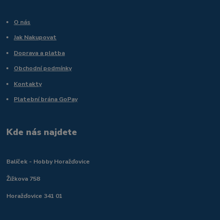
O nás
Jak Nakupovat
Doprava a platba
Obchodní podmínky
Kontakty
Platební brána GoPay
Kde nás najdete
Balíček - Hobby Horažďovice
Žižkova 758
Horažďovice 341 01