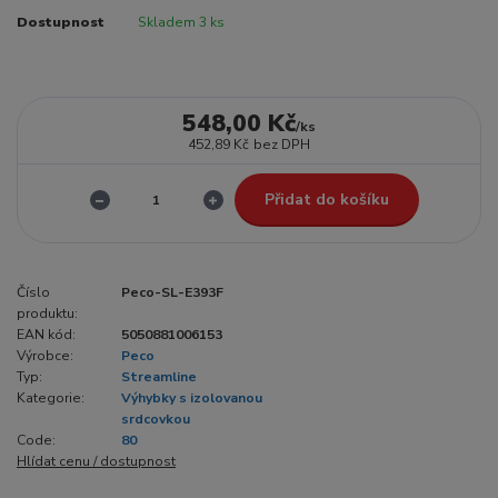
Dostupnost
Skladem 3 ks
548,00 Kč
/
ks
452,89 Kč
bez DPH
Přidat do košíku
Číslo
Peco-SL-E393F
produktu:
EAN kód:
5050881006153
Výrobce:
Peco
Typ:
Streamline
Kategorie:
Výhybky s izolovanou
srdcovkou
Code:
80
Hlídat cenu / dostupnost