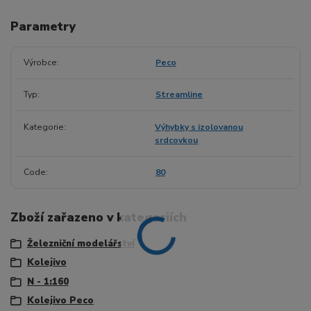
Parametry
Výrobce
Peco
Typ
Streamline
Kategorie
Výhybky s izolovanou
srdcovkou
Code
80
Zboží zařazeno v kategoriích
Železniční modelářství
Kolejivo
N - 1:160
Kolejivo Peco