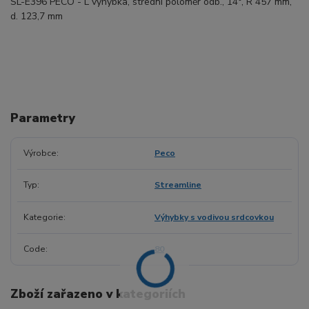
SL-E396 PECO - L výhybka, střední poloměr odb., 14°, R 457 mm,
d. 123,7 mm
Parametry
Výrobce
Peco
Typ
Streamline
Kategorie
Výhybky s vodivou srdcovkou
Code
80
Zboží zařazeno v kategoriích