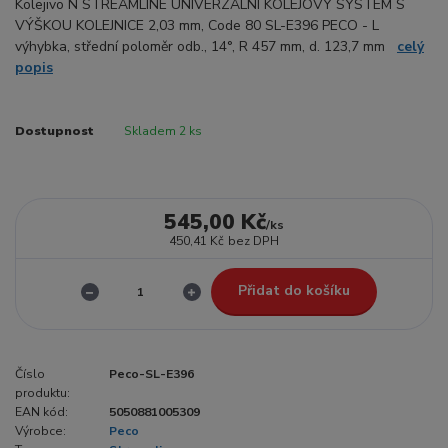
Kolejivo N STREAMLINE UNIVERZÁLNÍ KOLEJOVÝ SYSTÉM S
VÝŠKOU KOLEJNICE 2,03 mm, Code 80 SL-E396 PECO - L
výhybka, střední poloměr odb., 14°, R 457 mm, d. 123,7 mm
celý
popis
Dostupnost
Skladem 2 ks
545,00 Kč
/
ks
450,41 Kč
bez DPH
Přidat do košíku
Číslo
Peco-SL-E396
produktu:
EAN kód:
5050881005309
Výrobce:
Peco