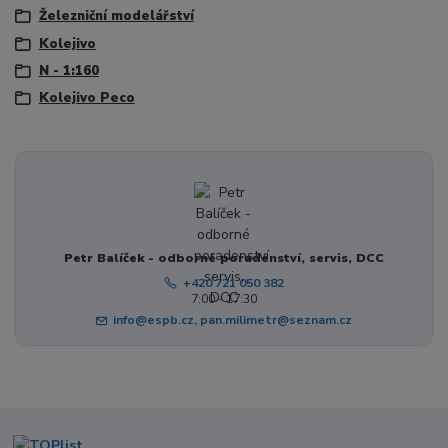
Železniční modelářství
Kolejivo
N - 1:160
Kolejivo Peco
Petr Balíček - odborné poradenství, servis, DCC
+420 721 050 382
7:00 - 17:30
info@espb.cz, pan.milimetr@seznam.cz