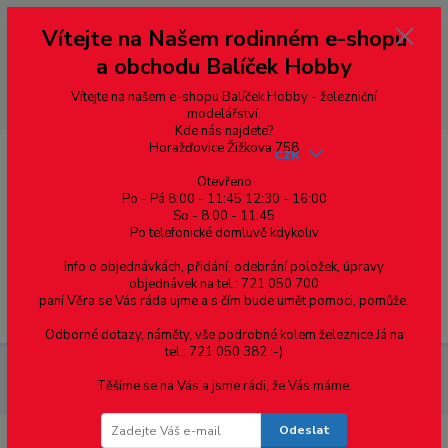
Vážení zákazníci, vítáme Vás na našem e-shopu. V rychlosti pár informací
Vítejte na Našem rodinném e-shopu
--- pro zákazníky ze Slovenska a jiných zemí, pokud chcete platit v eurech
přepněte si e-shop na euro 💶 pro přepočet měny - pravý horní roh ---
a obchodu Balíček Hobby
dobírky – pokud si z nějakého důvodu zásilku nevyzvednete, bude po
domluvě zaslána znovu s opětovnou platbou za poštovné, v opačném
případě bude zrušena a účet přidán na blacklist a rušeny následující
Vítejte na našem e-shopu Balíček Hobby - železniční
objednávky.
modelářství.
Kde nás najdete?
Horažďovice Žižkova 758
CZK
Otevřeno
Po - Pá 8:00 - 11:45 12:30 - 16:00
So - 8:00 - 11:45
0
0,00 Kč
Po telefonické domluvě kdykoliv
Info o objednávkách, přidání, odebrání položek, úpravy
objednávek na tel.: 721 050 700
paní Věra se Vás ráda ujme a s čím bude umět pomoci, pomůže.
Menu
Odborné dotazy, náměty, vše podrobné kolem železnice Já na
tel.: 721 050 382 :-)
Železniční modelářství
SL-E396 PECO - L výhybka, střední
Těšíme se na Vás a jsme rádi, že Vás máme.
poloměr odb., 14°, R 457 mm, d. 123,7 mm
Odeslat