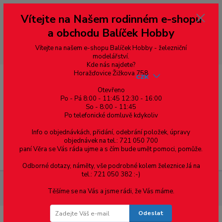
Vážení zákazníci, vítáme Vás na našem e-shopu. V rychlosti pár informací
Vítejte na Našem rodinném e-shopu
--- pro zákazníky ze Slovenska a jiných zemí, pokud chcete platit v eurech
přepněte si e-shop na euro 💶 pro přepočet měny - pravý horní roh ---
a obchodu Balíček Hobby
dobírky – pokud si z nějakého důvodu zásilku nevyzvednete, bude po
domluvě zaslána znovu s opětovnou platbou za poštovné, v opačném
případě bude zrušena a účet přidán na blacklist a rušeny následující
Vítejte na našem e-shopu Balíček Hobby - železniční
objednávky.
modelářství.
Kde nás najdete?
Horažďovice Žižkova 758
CZK
Otevřeno
Po - Pá 8:00 - 11:45 12:30 - 16:00
So - 8:00 - 11:45
0
0,00 Kč
Po telefonické domluvě kdykoliv
Info o objednávkách, přidání, odebrání položek, úpravy
objednávek na tel.: 721 050 700
paní Věra se Vás ráda ujme a s čím bude umět pomoci, pomůže.
Menu
Odborné dotazy, náměty, vše podrobné kolem železnice Já na
tel.: 721 050 382 :-)
Železniční modelářství
SL-E397 PECO - symetrická výhybka,
Těšíme se na Vás a jsme rádi, že Vás máme.
úhel rozevření 8°, R 762 mm, d. 127 mm
Odeslat