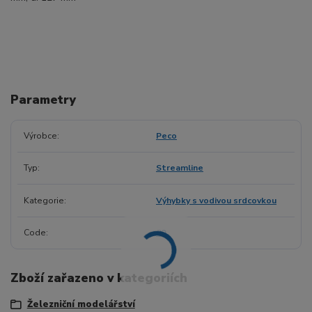
Parametry
Výrobce
Peco
Typ
Streamline
Kategorie
Výhybky s vodivou srdcovkou
Code
80
Zboží zařazeno v kategoriích
Železniční modelářství