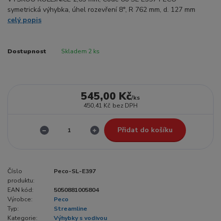
symetrická výhybka, úhel rozevření 8°, R 762 mm, d. 127 mm
celý popis
Dostupnost
Skladem 2 ks
545,00 Kč
/
ks
450,41 Kč
bez DPH
Přidat do košíku
Číslo
Peco-SL-E397
produktu:
EAN kód:
5050881005804
Výrobce:
Peco
Typ:
Streamline
Kategorie:
Výhybky s vodivou