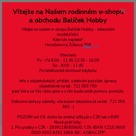
Vážení zákazníci, vítáme Vás na našem e-shopu. V rychlosti pár informací
Vítejte na Našem rodinném e-shopu
--- pro zákazníky ze Slovenska a jiných zemí, pokud chcete platit v eurech
přepněte si e-shop na euro 💶 pro přepočet měny - pravý horní roh ---
a obchodu Balíček Hobby
dobírky – pokud si z nějakého důvodu zásilku nevyzvednete, bude po
domluvě zaslána znovu s opětovnou platbou za poštovné, v opačném
případě bude zrušena a účet přidán na blacklist a rušeny následující
Vítejte na našem e-shopu Balíček Hobby - železniční
objednávky.
modelářství.
Kde nás najdete?
Horažďovice Žižkova 758
CZK
Otevřeno
Po - Pá 8:00 - 11:45 12:30 - 16:00
So - 8:00 - 11:45
0
0,00 Kč
Po telefonické domluvě kdykoliv
Info o objednávkách, přidání, odebrání položek, úpravy
objednávek na tel.: 721 050 700
paní Věra se Vás ráda ujme a s čím bude umět pomoci, pomůže.
Menu
Odborné dotazy, náměty, vše kolem železnice Já na tel.: 721 050
382 :-)
Železniční modelářství
ST-292 PECO - chodník nástup.,
POZOR!! od 3.8. došlo ke změně účtů jak v CZK tak v EUR!
obloukový, cihly
Nově platí účty:
1. Pro platby v CZK - 283911858/0600, CZK-IBAN: CZ15 0600
0000 0002 8391 1858, BIC: AGBACZPP