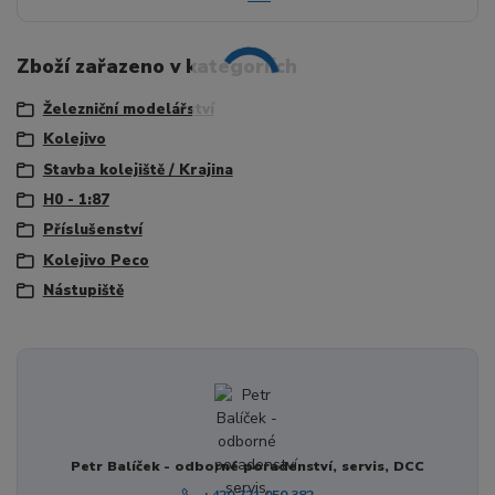
Zboží zařazeno v kategoriích
Železniční modelářství
Kolejivo
Stavba kolejiště / Krajina
H0 - 1:87
Příslušenství
Kolejivo Peco
Nástupiště
Petr Balíček - odborné poradenství, servis, DCC