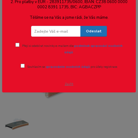
ST-292 PECO - chodník nástup.,
2. Pro platby v EUR - 283911735/0600, IBAN: CZ38 0600 0000
0002 8391 1735, BIC: AGBACZPP
obloukový, cihly
Těšíme se na Vás a jsme rádi, že Vás máme.
Novinka
Odeslat
Přeji si odebírat novinky e-mailem dle
podmínek zpracování osobních
údajů
.
Souhlasím se
zpracováním osobních údajů
pro účely registrace.
Zavřít