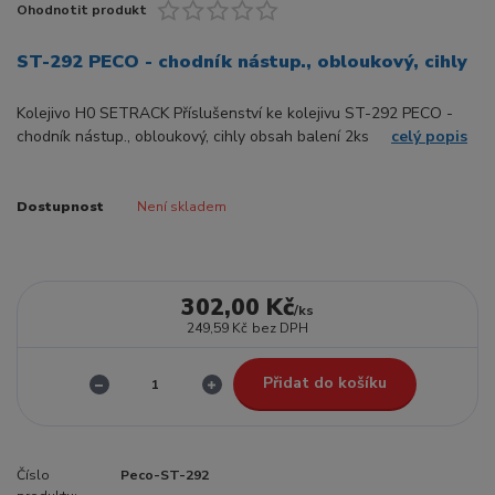
Ohodnotit produkt
ST-292 PECO - chodník nástup., obloukový, cihly
Kolejivo H0 SETRACK Příslušenství ke kolejivu ST-292 PECO -
chodník nástup., obloukový, cihly obsah balení 2ks
celý popis
Dostupnost
Není skladem
302,00 Kč
/
ks
249,59 Kč
bez DPH
Přidat do košíku
Číslo
Peco-ST-292