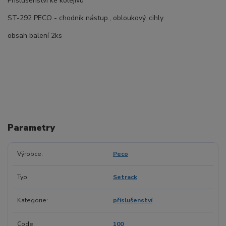
Příslušenství ke kolejivu
ST-292 PECO - chodník nástup., obloukový, cihly
obsah balení 2ks
Parametry
Výrobce
Peco
Typ
Setrack
Kategorie
příslušenství
Code
100