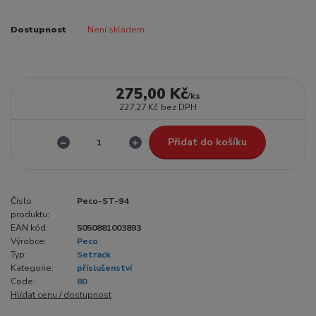
Dostupnost
Není skladem
275,00 Kč
/
ks
227,27 Kč
bez DPH
Přidat do košíku
Číslo
Peco-ST-94
produktu:
EAN kód:
5050881003893
Výrobce:
Peco
Typ:
Setrack
Kategorie:
příslušenství
Code:
80
Hlídat cenu / dostupnost