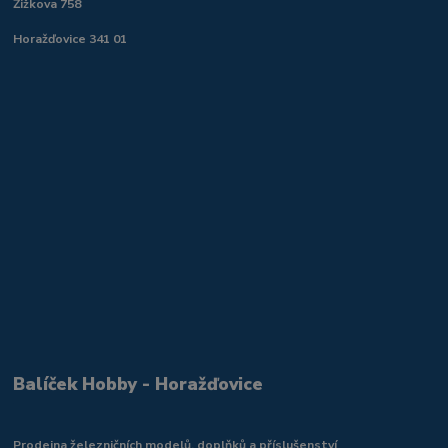
Žižkova 758
Horažďovice 341 01
Balíček Hobby - Horažďovice
Prodejna železničních modelů, doplňků a příslušenství