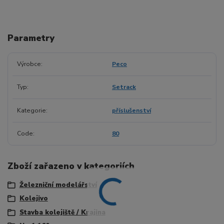
Parametry
Výrobce
Peco
Typ
Setrack
Kategorie
příslušenství
Code
80
Zboží zařazeno v kategoriích
Železniční modelářství
Kolejivo
Stavba kolejiště / Krajina