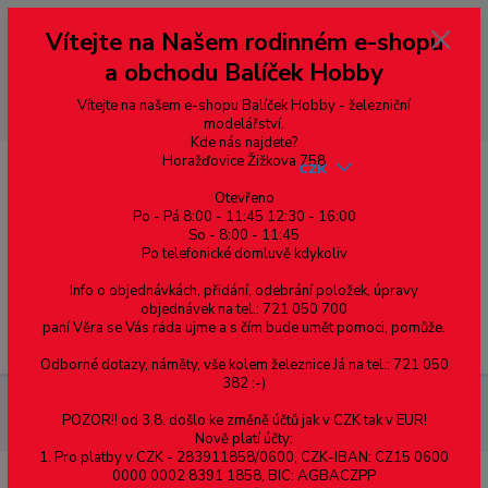
Vážení zákazníci, vítáme Vás na našem e-shopu. V rychlosti pár informací
Vítejte na Našem rodinném e-shopu
--- pro zákazníky ze Slovenska a jiných zemí, pokud chcete platit v eurech
přepněte si e-shop na euro 💶 pro přepočet měny - pravý horní roh ---
a obchodu Balíček Hobby
dobírky – pokud si z nějakého důvodu zásilku nevyzvednete, bude po
domluvě zaslána znovu s opětovnou platbou za poštovné, v opačném
případě bude zrušena a účet přidán na blacklist a rušeny následující
Vítejte na našem e-shopu Balíček Hobby - železniční
objednávky.
modelářství.
Kde nás najdete?
Horažďovice Žižkova 758
CZK
Otevřeno
Po - Pá 8:00 - 11:45 12:30 - 16:00
So - 8:00 - 11:45
0
0,00 Kč
Po telefonické domluvě kdykoliv
Info o objednávkách, přidání, odebrání položek, úpravy
objednávek na tel.: 721 050 700
paní Věra se Vás ráda ujme a s čím bude umět pomoci, pomůže.
Menu
Odborné dotazy, náměty, vše kolem železnice Já na tel.: 721 050
382 :-)
Železniční modelářství
ST-94 PECO - nástupiště, kamenné -
POZOR!! od 3.8. došlo ke změně účtů jak v CZK tak v EUR!
2ks
Nově platí účty:
1. Pro platby v CZK - 283911858/0600, CZK-IBAN: CZ15 0600
0000 0002 8391 1858, BIC: AGBACZPP