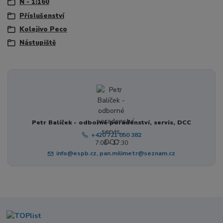
N - 1:160
Příslušenství
Kolejivo Peco
Nástupiště
Petr Balíček - odborné poradenství, servis, DCC
+420 721 050 382
7:00 - 17:30
info@espb.cz, pan.milimetr@seznam.cz