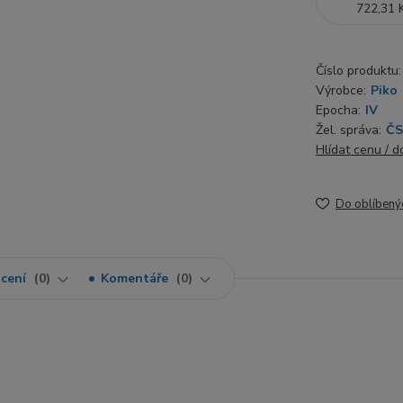
722,31 
Číslo produktu:
Výrobce:
Piko
Epocha:
IV
Žel. správa:
Č
Hlídat cenu / 
Do oblíbený
cení
0
Komentáře
0