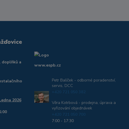
ažďovice
, doplňků a
www.espb.cz
Petr Balíček - odborné poradenství,
nstalačního
servis, DCC
+420 721 050 382
 Ledna 2026
Věra Kotrbová - prodejna, úprava a
vyřizování objednávek
6:00
+420 721 050 700
7:00 - 17:30