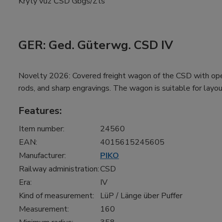
Krytý vůz ČSD Gbgs/Zts
GER: Ged. Güterwg. CSD IV
Novelty 2026: Covered freight wagon of the CSD with openi
rods, and sharp engravings. The wagon is suitable for layou
Features:
Item number:
24560
EAN:
4015615245605
Manufacturer:
PIKO
Railway administration:
CSD
Era:
IV
Kind of measurement:
LüP / Länge über Puffer
Measurement:
160