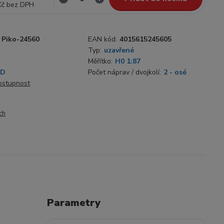
Kč
bez DPH
Piko-24560
EAN kód:
4015615245605
Typ:
uzavřené
Měřítko:
H0 1:87
SD
Počet náprav / dvojkolí:
2 - osé
dostupnost
ch
Parametry