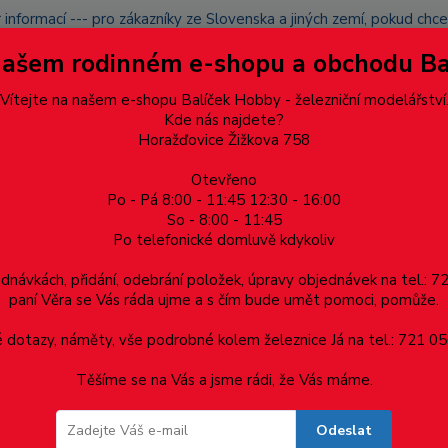
 informací --- pro zákazníky ze Slovenska a jiných zemí, pokud ch
du zásilku nevyzvednete, bude po domluvě zaslána znovu s opětov
Našem rodinném e-shopu a obchodu B
přidán na blacklist a rušeny následující objednávky.
latba
Vítejte na našem e-shopu Balíček Hobby - železniční modelářství
Více
Kde nás najdete?
Horažďovice Žižkova 758
Otevřeno
Hledat
Po - Pá 8:00 - 11:45 12:30 - 16:00
So - 8:00 - 11:45
Po telefonické domluvě kdykoliv
Dárkové poukazy, upomínkové předměty
Materiá
ednávkách, přidání, odebrání položek, úpravy objednávek na tel.: 
paní Věra se Vás ráda ujme a s čím bude umět pomoci, pomůže.
p. IV
dotazy, náměty, vše podrobné kolem železnice Já na tel.: 721 05
Těšíme se na Vás a jsme rádi, že Vás máme.
IV
Odeslat