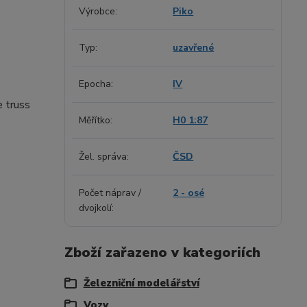
Výrobce
Piko
Typ
uzavřené
Epocha
IV
e truss
Měřítko
H0 1:87
Žel. správa
ČSD
Počet náprav /
2 - osé
dvojkolí
Zboží zařazeno v kategoriích
Železniční modelářství
Vozy