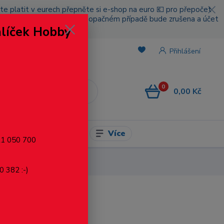
cete platit v eurech přepněte si e-shop na euro 💶 pro přepočet
nou platbou za poštovné, v opačném případě bude zrušena a účet
alíček Hobby
.
Přihlášení
0
0,00 Kč
CZK
Více
l pro modelaření
721 050 700
0 382 :-)