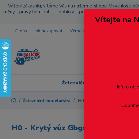
Vážení zákazníci, vítáme Vás na našem e-shopu. V rychlosti pár
měny - pravý horní roh --- dobírky – pokud si z nějakého důvo
Vítejte na 
O nás
Jak nakupovat
Věrnostní program
Doprava a p
Železniční modelářství
Info o obj
Železniční modelářství
H0 - Krytý vůz Gbgs/Zts ČSD, e
Odborné 
H0 - Krytý vůz Gbgs/Zts ČSD, ep. 