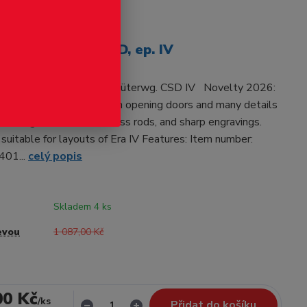
odukt
ý vůz Gbgs/Zts ČSD, ep. IV
D Gbgs/Zts GER: Ged. Güterwg. CSD IV Novelty 2026:
ht wagon of the CSD with opening doors and many details
tanding handrails, fine truss rods, and sharp engravings.
suitable for layouts of Era IV Features: Item number:
401...
celý popis
Skladem 4 ks
evou
1 087,00 Kč
00 Kč
/
ks
Přidat do košíku