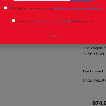
Ohodnotit pr
Přeji si odebírat novinky e-mailem dle
podmínek zpracování osobních údajů
.
H0 - Kryt
Souhlasím se
zpracováním osobních údajů
pro účely registrace.
- 20 %
Krytý vůz ČS
Covered freig
Zavřít
such as free-s
The wagon is 
24560 EAN: 
Dostupnost
Cena před sl
874,