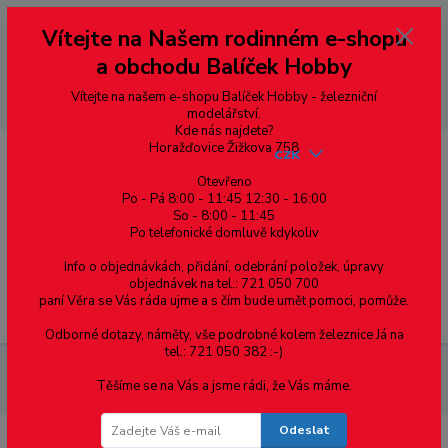
Vážení zákazníci, vítáme Vás na našem e-shopu. V rychlosti pár informací
Vítejte na Našem rodinném e-shopu
--- pro zákazníky ze Slovenska a jiných zemí, pokud chcete platit v eurech
přepněte si e-shop na euro 💶 pro přepočet měny - pravý horní roh ---
a obchodu Balíček Hobby
dobírky – pokud si z nějakého důvodu zásilku nevyzvednete, bude po
domluvě zaslána znovu s opětovnou platbou za poštovné, v opačném
případě bude zrušena a účet přidán na blacklist a rušeny následující
Vítejte na našem e-shopu Balíček Hobby - železniční
objednávky.
modelářství.
Kde nás najdete?
Horažďovice Žižkova 758
CZK
Otevřeno
Po - Pá 8:00 - 11:45 12:30 - 16:00
So - 8:00 - 11:45
0
0,00 Kč
Po telefonické domluvě kdykoliv
Info o objednávkách, přidání, odebrání položek, úpravy
objednávek na tel.: 721 050 700
paní Věra se Vás ráda ujme a s čím bude umět pomoci, pomůže.
Menu
Odborné dotazy, náměty, vše podrobné kolem železnice Já na
tel.: 721 050 382 :-)
Železniční modelářství
35268 PIKO - Spínací magnet pro
Těšíme se na Vás a jsme rádi, že Vás máme.
spínací kontakt (35267)
Odeslat