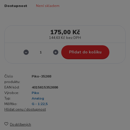
Dostupnost
Není skladem
175,00 Kč
144,63 Kč
bez DPH
Přidat do košíku
Číslo
Piko-35268
produktu:
EAN kód:
4015615352686
Výrobce:
Piko
Typ:
Analog
Měřítko:
G - 1:22,5
Hlídat cenu / dostupnost
Do oblíbených