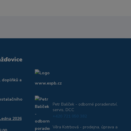
ažďovice
, doplňků a
www.espb.cz
nstalačního
Petr Balíček - odborné poradenství,
servis, DCC
+420 721 050 382
 Ledna 2026
Věra Kotrbová - prodejna, úprava a
6:00