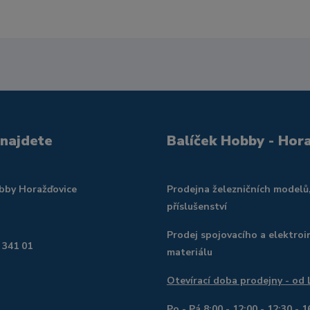
 najdete
Balíček Hobby - Hor
obby Horažďovice
Prodejna železničních modelů
příslušenství
Prodej spojovacího a elektroi
 341 01
materiálu
Otevírací doba prodejny - od
Po - Pá 8:00 - 12:00 - 12:30 - 1