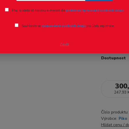
Ohodnotit pr
Přeji si odebírat novinky e-mailem dle
podmínek zpracování osobních údajů
.
35291 PIK
Souhlasím se
zpracováním osobních údajů
pro účely registrace.
35291 PIKO -
Zavřít
Dostupnost
300
247,93 
Číslo produktu:
Výrobce:
Piko
Hlídat cenu / 