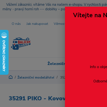
Vážení zákazníci, vítáme Vás na našem e-shopu. V rychlosti pár
měny - pravý horní roh --- dobírky – pokud si z nějakého důvo
Vítejte na 
O nás
Jak nakupovat
Věrnostní program
Doprava a p
Železniční modelářství
Info o obj
Železniční modelářství
35291 PIKO - Kovový spojník pr
Odborné 
35291 PIKO - Kovový spojník pražc