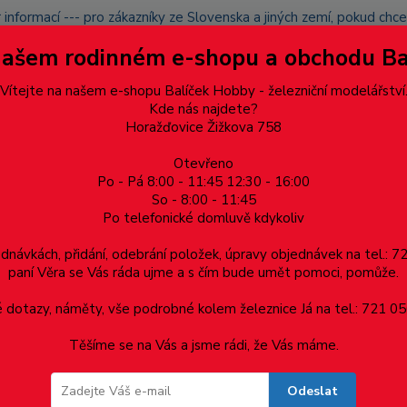
 informací --- pro zákazníky ze Slovenska a jiných zemí, pokud ch
du zásilku nevyzvednete, bude po domluvě zaslána znovu s opětov
Našem rodinném e-shopu a obchodu B
přidán na blacklist a rušeny následující objednávky.
latba
Vítejte na našem e-shopu Balíček Hobby - železniční modelářství
Více
Kde nás najdete?
Horažďovice Žižkova 758
Otevřeno
Hledat
Po - Pá 8:00 - 11:45 12:30 - 16:00
So - 8:00 - 11:45
Po telefonické domluvě kdykoliv
Dárkové poukazy, upomínkové předměty
Materiá
ednávkách, přidání, odebrání položek, úpravy objednávek na tel.: 
paní Věra se Vás ráda ujme a s čím bude umět pomoci, pomůže.
ažců, 20 ks
dotazy, náměty, vše podrobné kolem železnice Já na tel.: 721 05
Těšíme se na Vás a jsme rádi, že Vás máme.
ů, 20 ks
Odeslat