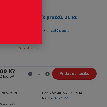
odukt
O - Kovový spojník pražců, 20 ks
 Kovový spojník pražců, 20 ks
celý popis
Není skladem
,00 Kč
Přidat do košíku
Kč
bez DPH
Piko-35291
EAN kód:
4015615352914
Měřítko:
G - 1:22,5
dostupnost