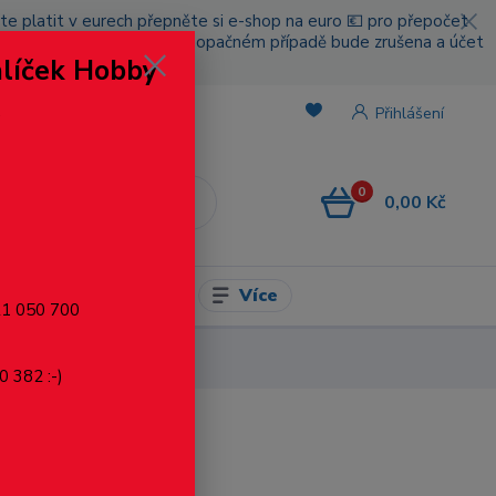
cete platit v eurech přepněte si e-shop na euro 💶 pro přepočet
nou platbou za poštovné, v opačném případě bude zrušena a účet
alíček Hobby
.
Přihlášení
0
0,00 Kč
CZK
Více
l pro modelaření
721 050 700
0 382 :-)