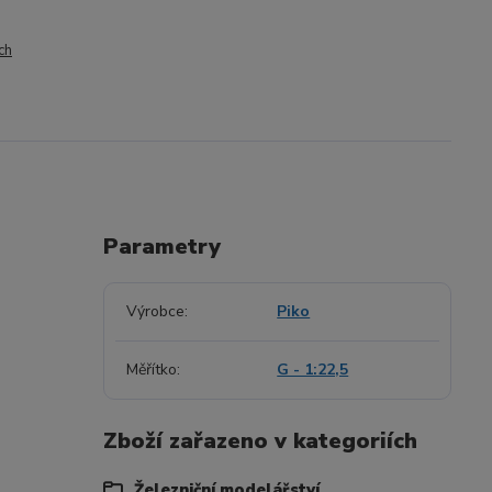
ch
Parametry
Výrobce
Piko
Měřítko
G - 1:22,5
Zboží zařazeno v kategoriích
Železniční modelářství