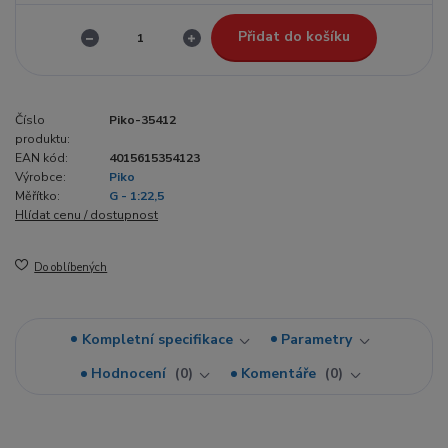
Přidat do košíku
Číslo
Piko-35412
produktu:
EAN kód:
4015615354123
Výrobce:
Piko
Měřítko:
G - 1:22,5
Hlídat cenu / dostupnost
Do oblíbených
Kompletní specifikace
Parametry
Hodnocení
0
Komentáře
0