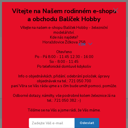
Vážení zákazníci, vítáme Vás na našem e-shopu. V rychlosti pár informací
Vítejte na Našem rodinném e-shopu
--- pro zákazníky ze Slovenska a jiných zemí, pokud chcete platit v eurech
přepněte si e-shop na euro 💶 pro přepočet měny - pravý horní roh ---
a obchodu Balíček Hobby
dobírky – pokud si z nějakého důvodu zásilku nevyzvednete, bude po
domluvě zaslána znovu s opětovnou platbou za poštovné, v opačném
případě bude zrušena a účet přidán na blacklist a rušeny následující
Vítejte na našem e-shopu Balíček Hobby - železniční
objednávky.
modelářství.
Kde nás najdete?
Horažďovice Žižkova 758
CZK
Otevřeno
Po - Pá 8:00 - 11:45 12:30 - 16:00
So - 8:00 - 11:45
0
0,00 Kč
Po telefonické domluvě kdykoliv
Info o objednávkách, přidání, odebrání položek, úpravy
objednávek na tel.: 721 050 700
paní Věra se Vás ráda ujme a s čím bude umět pomoci, pomůže.
Menu
Odborné dotazy, náměty, vše podrobné kolem železnice Já na
tel.: 721 050 382 :-)
Železniční modelářství
35412 PIKO - Přípravek k odstraňování
Těšíme se na Vás a jsme rádi, že Vás máme.
nečistot z kolejí, 10 ks
Odeslat