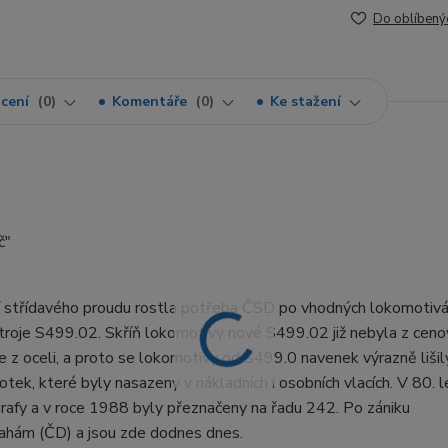
Do oblíbený
cení
0
Komentáře
0
Ke stažení
č"
ací střídavého proudu rostla potřeba ČSD po vhodných lokomotivá
 stroje S499.02. Skříň lokomotivy nové S499.02 již nebyla z cen
 z oceli, a proto se lokomotivy od S499.0 navenek výrazně lišil
k, které byly nasazeny v nákladních i osobních vlacích. V 80. 
afy a v roce 1988 byly přeznačeny na řadu 242. Po zániku
hám (ČD) a jsou zde dodnes dnes.