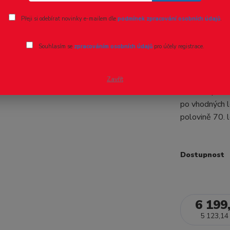
Ohodnotit pr
Přeji si odebírat novinky e-mailem dle
podmínek zpracování osobních údajů
.
TT - Elek
Souhlasím se
zpracováním osobních údajů
pro účely registrace.
47480 PIKO -
elektrická l
Zavřít
2023: S postu
po vhodných l
polovině 70. 
Dostupnost
6 199
5 123,14