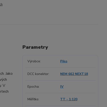
ch
Parametry
Výrobce
Piko
ch. Jako
DCC konektor
NEM 662 NEXT18
ových
y. V
Epocha
IV
letech
Měřítko
TT - 1:120