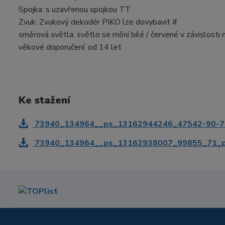
Spojka: s uzavřenou spojkou TT
Zvuk: Zvukový dekodér PIKO lze dovybavit #
směrová světla: světlo se mění bílé / červené v závislosti 
věkové doporučení: od 14 let
Ke stažení
73940_134964__ps_13162944246_47542-90-7
73940_134964__ps_13162938007_99855_71_pik