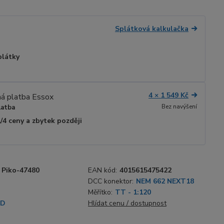
Splátková kalkulačka
plátky
4 × 1 549 Kč
Bez navýšení
latba
1/4 ceny a zbytek později
Piko-47480
EAN kód:
4015615475422
DCC konektor:
NEM 662 NEXT18
Měřítko:
TT - 1:120
SD
Hlídat cenu / dostupnost