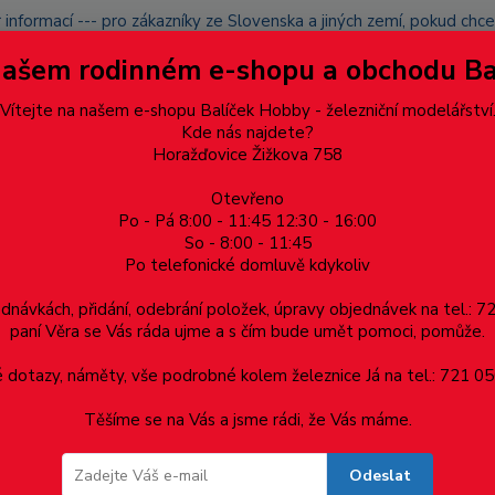
 informací --- pro zákazníky ze Slovenska a jiných zemí, pokud ch
du zásilku nevyzvednete, bude po domluvě zaslána znovu s opětov
Našem rodinném e-shopu a obchodu B
přidán na blacklist a rušeny následující objednávky.
latba
Vítejte na našem e-shopu Balíček Hobby - železniční modelářství
Více
Kde nás najdete?
Horažďovice Žižkova 758
Otevřeno
Hledat
Po - Pá 8:00 - 11:45 12:30 - 16:00
So - 8:00 - 11:45
Po telefonické domluvě kdykoliv
Dárkové poukazy, upomínkové předměty
Materiá
ednávkách, přidání, odebrání položek, úpravy objednávek na tel.: 
paní Věra se Vás ráda ujme a s čím bude umět pomoci, pomůže.
 S499.02 "Plecháč"
dotazy, náměty, vše podrobné kolem železnice Já na tel.: 721 05
Těšíme se na Vás a jsme rádi, že Vás máme.
9.02 "Plecháč"
Odeslat