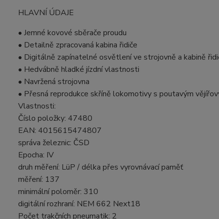
HLAVNÍ ÚDAJE
• Jemné kovové sběrače proudu
• Detailně zpracovaná kabina řidiče
• Digitálně zapínatelné osvětlení ve strojovně a kabině řid
• Hedvábně hladké jízdní vlastnosti
• Navržená strojovna
• Přesná reprodukce skříně lokomotivy s poutavým vějíř
Vlastnosti:
Číslo položky: 47480
EAN: 4015615474807
správa železnic: ČSD
Epocha: IV
druh měření: LüP / délka přes vyrovnávací paměť
měření: 137
minimální poloměr: 310
digitální rozhraní: NEM 662 Next18
Počet trakčních pneumatik: 2