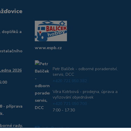
ažďovice
, doplňků a
www.espb.cz
nstalačního
Petr Balíček - odborné poradenství,
 Ledna 2026
servis, DCC
+420 721 050 382
6:00
Věra Kotrbová - prodejna, úprava a
vyřizování objednávek
+420 721 050 700
0
- příprava
7:00 - 17:30
k.
dborné rady,
info@espb.cz,