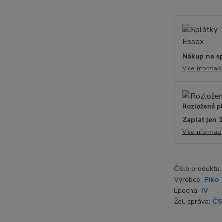
Nákup na s
Více informací
Rozložená p
Zaplať jen 
Více informací
Číslo produktu:
Výrobce:
Piko
Epocha:
IV
Žel. správa:
Č