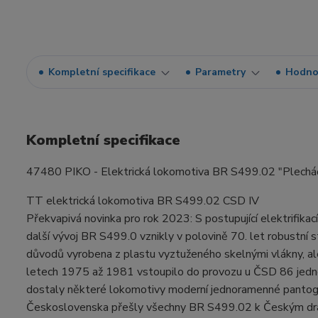
Kompletní specifikace
Parametry
Hodno
Kompletní specifikace
47480 PIKO - Elektrická lokomotiva BR S499.02 "Plechá
TT elektrická lokomotiva BR S499.02 CSD IV
Překvapivá novinka pro rok 2023: S postupující elektrifik
další vývoj BR S499.0 vznikly v polovině 70. let robustní
důvodů vyrobena z plastu vyztuženého skelnými vlákny, ale
letech 1975 až 1981 vstoupilo do provozu u ČSD 86 jednote
dostaly některé lokomotivy moderní jednoramenné pantogr
Československa přešly všechny BR S499.02 k Českým dra