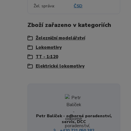
Žel. správa
ČSD
Zboží zařazeno v kategoriích
Železniční modelářství
Lokomotivy
TT - 1:120
Elektrické lokomotivy
Petr Balíček - odborné poradenství,
servis, DCC
+420 721 050 382