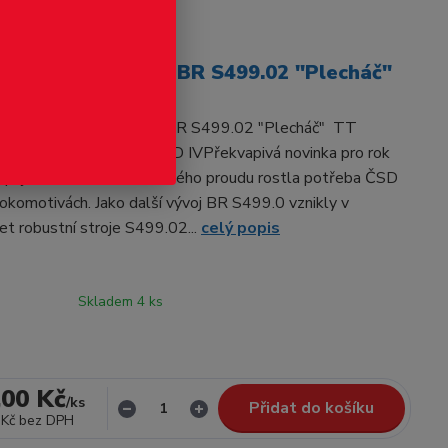
odukt
trická lokomotiva BR S499.02 "Plecháč"
 Elektrická lokomotiva BR S499.02 "Plecháč" TT
okomotiva BR S499.02 CSD IVPřekvapivá novinka pro rok
pující elektrifikací střídavého proudu rostla potřeba ČSD
okomotivách. Jako další vývoj BR S499.0 vznikly v
let robustní stroje S499.02...
celý popis
Skladem 4 ks
,00 Kč
/
ks
Přidat do košíku
 Kč
bez DPH