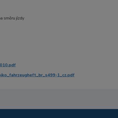
na směru jízdy
010.pdf
o_fahrzeugheft_br_s499-1_cz.pdf