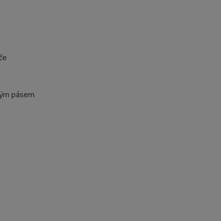
iče
ovým pásem