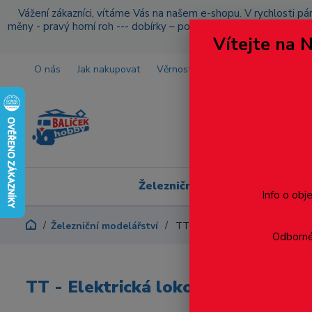
Vážení zákazníci, vítáme Vás na našem e-shopu. V rychlosti pár
měny - pravý horní roh --- dobírky – pokud si z nějakého důvo
Vítejte na 
O nás
Jak nakupovat
Věrnostní program
Doprava a p
Železniční modelářství
Info o obj
Železniční modelářství
TT - Elektrická lokomotiva BR
Odborné 
TT - Elektrická lokomotiva BR S49