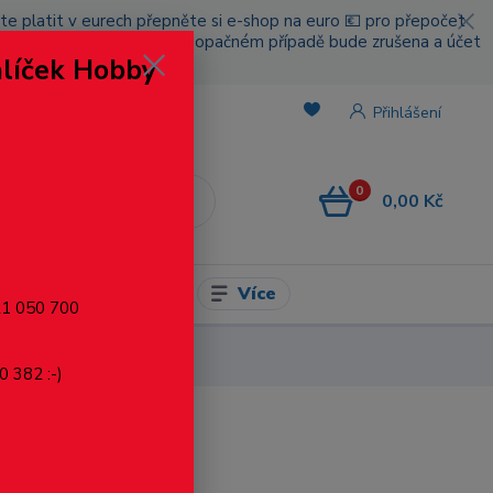
cete platit v eurech přepněte si e-shop na euro 💶 pro přepočet
nou platbou za poštovné, v opačném případě bude zrušena a účet
alíček Hobby
.
Přihlášení
0
0,00 Kč
CZK
Více
l pro modelaření
721 050 700
0 382 :-)