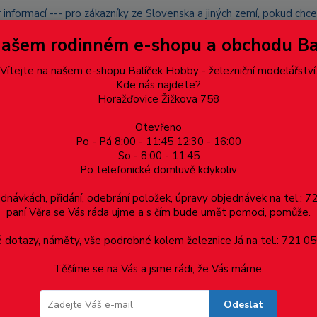
 informací --- pro zákazníky ze Slovenska a jiných zemí, pokud ch
du zásilku nevyzvednete, bude po domluvě zaslána znovu s opětov
Našem rodinném e-shopu a obchodu B
přidán na blacklist a rušeny následující objednávky.
latba
Vítejte na našem e-shopu Balíček Hobby - železniční modelářství
Více
Kde nás najdete?
Horažďovice Žižkova 758
Otevřeno
Hledat
Po - Pá 8:00 - 11:45 12:30 - 16:00
So - 8:00 - 11:45
Po telefonické domluvě kdykoliv
Dárkové poukazy, upomínkové předměty
Materiá
ednávkách, přidání, odebrání položek, úpravy objednávek na tel.: 
paní Věra se Vás ráda ujme a s čím bude umět pomoci, pomůže.
- Piko art. 21020-89 - 1ks
dotazy, náměty, vše podrobné kolem železnice Já na tel.: 721 05
Těšíme se na Vás a jsme rádi, že Vás máme.
ko art. 21020-89 - 1ks
Odeslat