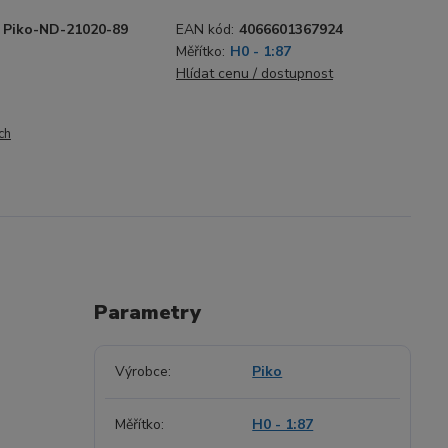
Piko-ND-21020-89
EAN kód:
4066601367924
Měřítko:
H0 - 1:87
Hlídat cenu / dostupnost
ch
Parametry
Výrobce
Piko
Měřítko
H0 - 1:87