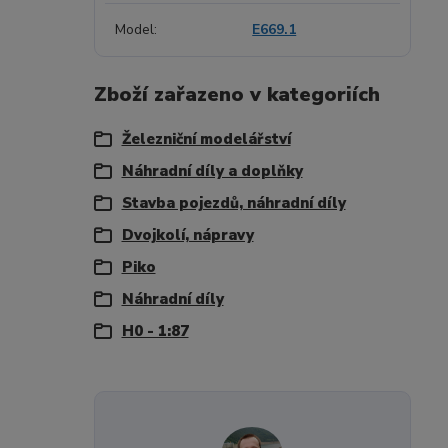
Model
E669.1
Zboží zařazeno v kategoriích
Železniční modelářství
Náhradní díly a doplňky
Stavba pojezdů, náhradní díly
Dvojkolí, nápravy
Piko
Náhradní díly
H0 - 1:87