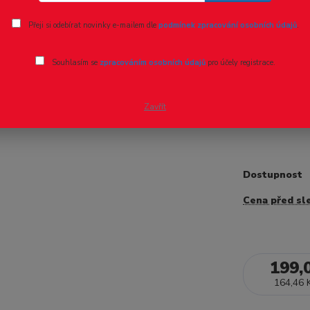
Ohodnotit pr
Přeji si odebírat novinky e-mailem dle
podmínek zpracování osobních údajů
.
Náhradní 
Souhlasím se
zpracováním osobních údajů
pro účely registrace.
89 - 1ks
- 10 %
Náhradní dvoj
Zavřít
model šestik
Dostupnost
Cena před sl
199,
164,46 