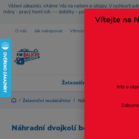
Vážení zákazníci, vítáme Vás na našem e-shopu. V rychlosti pár
měny - pravý horní roh --- dobírky – pokud si z nějakého důvo
Vítejte na 
O nás
Jak nakupovat
Věrnostní program
Doprava a p
Železniční modelářství
Info o obj
Železniční modelářství
Náhradní dvojkolí bez bandáže 
Odborné 
Náhradní dvojkolí bez bandáže - Pi