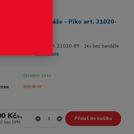
odukt
dvojkolí bez bandáže - Piko art. 21020-
kolí bez bandáže - Piko art. 21020-89 - 1ks bez bandáže
olák H0 21020...
celý popis
Skladem 10 ks
evou
220,00 Kč
00 Kč
/
ks
Přidat do košíku
Kč
bez DPH