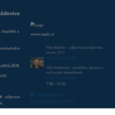
ažďovice
, doplňků a
www.espb.cz
Petr Balíček - odborné poradenství,
nstalačního
servis, DCC
+420 721 050 382
 Ledna 2026
Věra Kotrbová - prodejna, úprava a
vyřizování objednávek
6:00
+420 721 050 700
7:00 - 17:30
info@espb.cz,
0
- příprava
pan.milimetr@seznam.cz
k.
dborné rady,