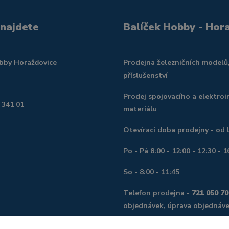
 najdete
Balíček Hobby - Hor
obby Horažďovice
Prodejna železničních modelů
příslušenství
Prodej spojovacího a elektroi
 341 01
materiálu
Otevírací doba prodejny - od
Po - Pá 8:00 - 12:00 - 12:30 - 1
So - 8:00 - 11:45
Telefon prodejna -
721 050 70
objednávek, úprava objednáve
Telefon servis, digitalizace o