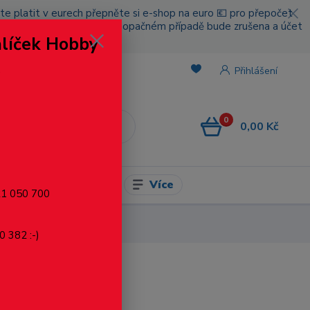
cete platit v eurech přepněte si e-shop na euro 💶 pro přepočet
nou platbou za poštovné, v opačném případě bude zrušena a účet
alíček Hobby
.
Přihlášení
0
0,00 Kč
CZK
Více
l pro modelaření
721 050 700
0 382 :-)