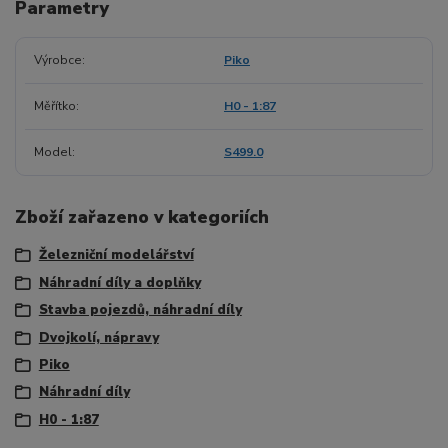
Parametry
Výrobce
Piko
Měřítko
H0 - 1:87
Model
S499.0
Zboží zařazeno v kategoriích
Železniční modelářství
Náhradní díly a doplňky
Stavba pojezdů, náhradní díly
Dvojkolí, nápravy
Piko
Náhradní díly
H0 - 1:87