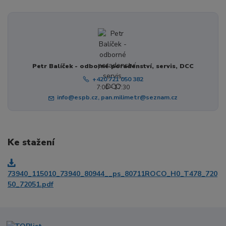
Petr Balíček - odborné poradenství, servis, DCC
+420 721 050 382
7:00 - 17:30
info@espb.cz, pan.milimetr@seznam.cz
Ke stažení
73940_115010_73940_80944__ps_80711ROCO_H0_T478_720
50_72051.pdf