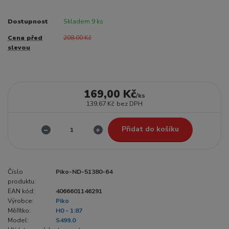
Dostupnost
Skladem 9 ks
Cena před
208,00 Kč
slevou
169,00 Kč
/
ks
139,67 Kč
bez DPH
Přidat do košíku
Číslo
Piko-ND-51380-64
produktu:
EAN kód:
4066601146291
Výrobce:
Piko
Měřítko:
H0 - 1:87
Model:
S499.0