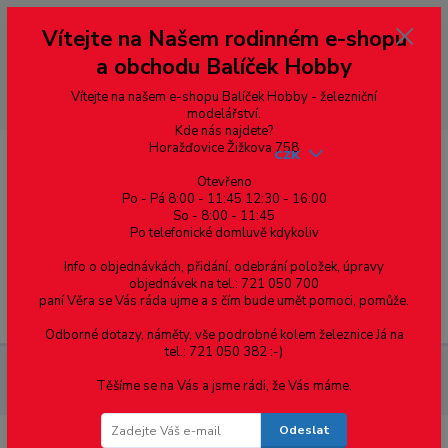
Vážení zákazníci, vítáme Vás na našem e-shopu. V rychlosti pár informací
Vítejte na Našem rodinném e-shopu
--- pro zákazníky ze Slovenska a jiných zemí, pokud chcete platit v eurech
přepněte si e-shop na euro 💶 pro přepočet měny - pravý horní roh ---
a obchodu Balíček Hobby
dobírky – pokud si z nějakého důvodu zásilku nevyzvednete, bude po
domluvě zaslána znovu s opětovnou platbou za poštovné, v opačném
případě bude zrušena a účet přidán na blacklist a rušeny následující
Vítejte na našem e-shopu Balíček Hobby - železniční
objednávky.
modelářství.
Kde nás najdete?
Horažďovice Žižkova 758
CZK
Otevřeno
Po - Pá 8:00 - 11:45 12:30 - 16:00
So - 8:00 - 11:45
0
0,00 Kč
Po telefonické domluvě kdykoliv
Info o objednávkách, přidání, odebrání položek, úpravy
objednávek na tel.: 721 050 700
paní Věra se Vás ráda ujme a s čím bude umět pomoci, pomůže.
Menu
Odborné dotazy, náměty, vše podrobné kolem železnice Já na
tel.: 721 050 382 :-)
Železniční modelářství
Náhradní dvojkolí bez bandáže - Piko
Těšíme se na Vás a jsme rádi, že Vás máme.
art. 51380-64 - 1ks
Odeslat