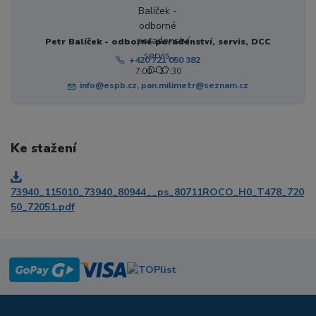
Petr Balíček - odborné poradenství, servis, DCC
+420 721 050 382
7:00 - 17:30
info@espb.cz, pan.milimetr@seznam.cz
Ke stažení
73940_115010_73940_80944__ps_80711ROCO_H0_T478_720
50_72051.pdf