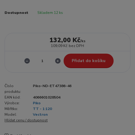
Dostupnost
Skladem 12 ks
132,00 Kč
/
ks
109,09 Kč
bez DPH
Přidat do košíku
Číslo
Piko-ND-ET47386-46
produktu:
EAN kód:
4066601028504
Výrobce:
Piko
Měřítko:
TT - 1:120
Model:
Vectron
Hlídat cenu / dostupnost