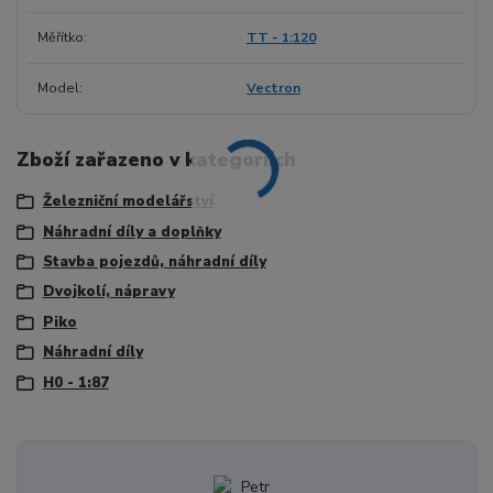
Měřítko
TT - 1:120
Model
Vectron
Zboží zařazeno v kategoriích
Železniční modelářství
Náhradní díly a doplňky
Stavba pojezdů, náhradní díly
Dvojkolí, nápravy
Piko
Náhradní díly
H0 - 1:87