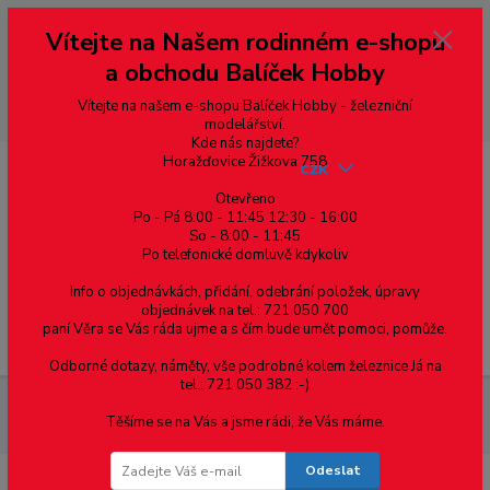
Vážení zákazníci, vítáme Vás na našem e-shopu. V rychlosti pár informací
Vítejte na Našem rodinném e-shopu
--- pro zákazníky ze Slovenska a jiných zemí, pokud chcete platit v eurech
přepněte si e-shop na euro 💶 pro přepočet měny - pravý horní roh ---
a obchodu Balíček Hobby
dobírky – pokud si z nějakého důvodu zásilku nevyzvednete, bude po
domluvě zaslána znovu s opětovnou platbou za poštovné, v opačném
případě bude zrušena a účet přidán na blacklist a rušeny následující
Vítejte na našem e-shopu Balíček Hobby - železniční
objednávky.
modelářství.
Kde nás najdete?
Horažďovice Žižkova 758
CZK
Otevřeno
Po - Pá 8:00 - 11:45 12:30 - 16:00
So - 8:00 - 11:45
0
0,00 Kč
Po telefonické domluvě kdykoliv
Info o objednávkách, přidání, odebrání položek, úpravy
objednávek na tel.: 721 050 700
paní Věra se Vás ráda ujme a s čím bude umět pomoci, pomůže.
Menu
Odborné dotazy, náměty, vše podrobné kolem železnice Já na
tel.: 721 050 382 :-)
Železniční modelářství
Náhradní dvojkolí bez bandáže - Piko
Těšíme se na Vás a jsme rádi, že Vás máme.
art. 47386-46 - 1ks
Odeslat