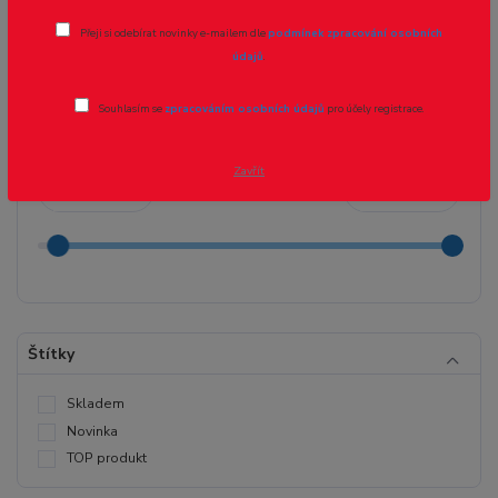
Příslušenství (Analog - DCC)
Přeji si odebírat novinky e-mailem dle
podmínek zpracování osobních
údajů
.
Cena:
Souhlasím se
zpracováním osobních údajů
pro účely registrace.
Zavřít
Kč
Kč
Štítky
Skladem
Novinka
TOP produkt