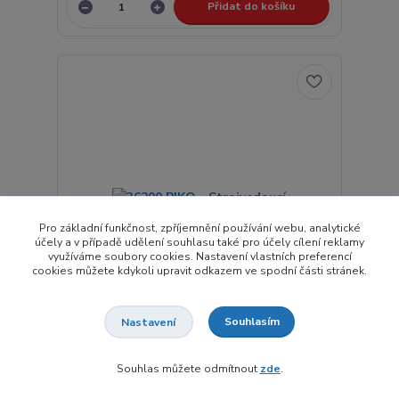
Přidat do košíku
Pro základní funkčnost, zpříjemnění používání webu, analytické
účely a v případě udělení souhlasu také pro účely cílení reklamy
využíváme soubory cookies. Nastavení vlastních preferencí
cookies můžete kdykoli upravit odkazem ve spodní části stránek.
Souhlasím
Nastavení
36200 PIKO - Strojvedoucí
325,00 Kč
Souhlas můžete odmítnout
zde
.
Není skladem
268,60 Kč
bez DPH