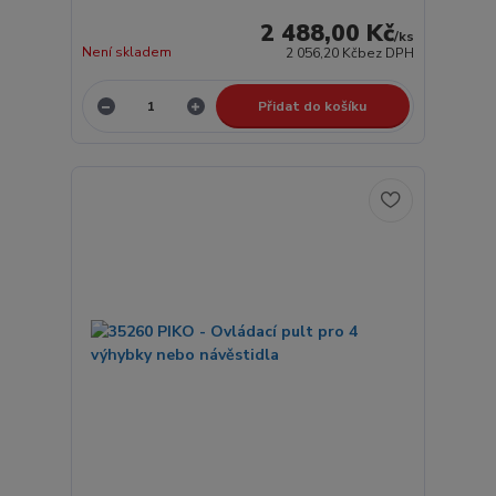
2 488,00 Kč
/
ks
Není skladem
2 056,20 Kč
bez DPH
Přidat do košíku