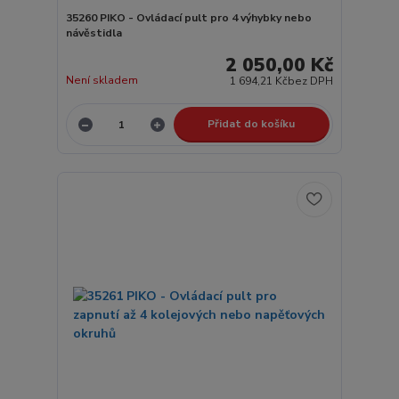
35260 PIKO - Ovládací pult pro 4 výhybky nebo
návěstidla
2 050,00 Kč
Není skladem
1 694,21 Kč
bez DPH
Přidat do košíku