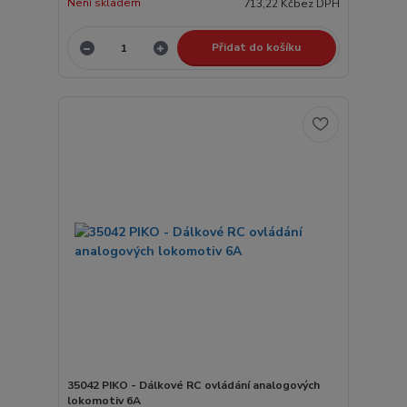
Není skladem
713,22 Kč
bez DPH
Přidat do košíku
35042 PIKO - Dálkové RC ovládání analogových
lokomotiv 6A