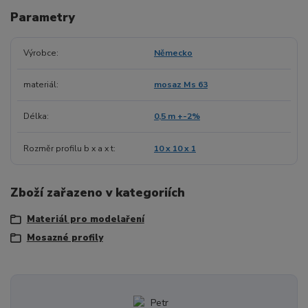
Parametry
Výrobce
Německo
materiál
mosaz Ms 63
Délka
0,5 m +-2%
Rozměr profilu b x a x t
10 x 10 x 1
Zboží zařazeno v kategoriích
Materiál pro modelaření
Mosazné profily