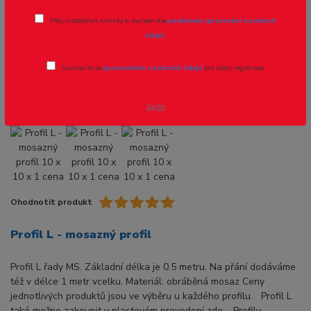
Profil L - mosazný profil 10 x 10 x 1
Přeji si odebírat novinky e-mailem dle
podmínek zpracování osobních
cena za 0,5m
údajů
.
Novinka
Akce
Souhlasím se
zpracováním osobních údajů
pro účely registrace.
Zavřít
Ohodnotit produkt
Profil L - mosazný profil
Profil L řady MS. Základní délka je 0.5 metru. Na přání dodáváme
též v délce 1 metr vcelku. Materiál: obráběná mosaz Ceny
jednotlivých produktů jsou ve výběru u každého profilu. Profil L
také možno zakoupit v plastovém provedení zde: Profily