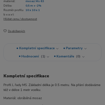
materiál:
mosaz Ms 63
Délka:
0,5 m +-2%
Rozměr profilu
10 x 10 x 1
b x a x t:
Hlídat cenu / dostupnost
Do oblíbených
Kompletní specifikace
Parametry
Hodnocení
1
Komentáře
0
Kompletní specifikace
Profil L řady MS.
Základní délka je 0.5 metru. Na přání dodáváme
též v délce 1 metr vcelku.
Materiál: obráběná mosaz