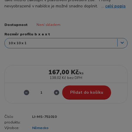
nevyobrazené v nabídce je možné snadno doplnit. ...
celý popis
Dostupnost
Není skladem
Rozměr profilu b x a x t
167,00 Kč
/
ks
138,02 Kč
bez DPH
Přidat do košíku
Číslo
LI-MS-751010
produktu:
Výrobce:
Německo