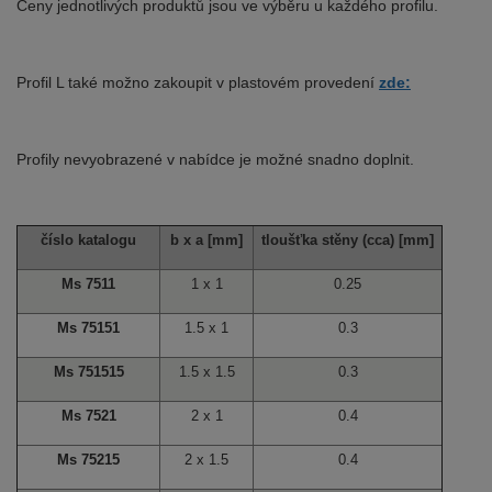
Ceny jednotlivých produktů jsou ve výběru u každého profilu.
Profil L také možno zakoupit v plastovém provedení
zde:
Profily nevyobrazené v nabídce je možné snadno doplnit.
číslo katalogu
b x a [mm]
tloušťka stěny (cca) [mm]
Ms 7511
1 x 1
0.25
Ms 75151
1.5 x 1
0.3
Ms 751515
1.5 x 1.5
0.3
Ms 7521
2 x 1
0.4
Ms 75215
2 x 1.5
0.4