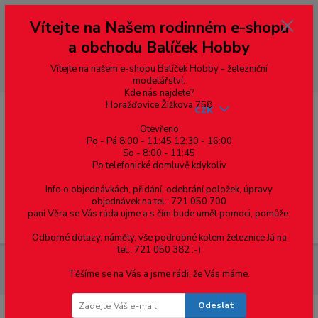
Vážení zákazníci, vítáme Vás na našem e-shopu. V rychlosti pár informací
Vítejte na Našem rodinném e-shopu
--- pro zákazníky ze Slovenska a jiných zemí, pokud chcete platit v eurech
přepněte si e-shop na euro 💶 pro přepočet měny - pravý horní roh ---
a obchodu Balíček Hobby
dobírky – pokud si z nějakého důvodu zásilku nevyzvednete, bude po
domluvě zaslána znovu s opětovnou platbou za poštovné, v opačném
případě bude zrušena a účet přidán na blacklist a rušeny následující
Vítejte na našem e-shopu Balíček Hobby - železniční
objednávky.
modelářství.
Kde nás najdete?
Horažďovice Žižkova 758
CZK
Otevřeno
Po - Pá 8:00 - 11:45 12:30 - 16:00
So - 8:00 - 11:45
0
0,00 Kč
Po telefonické domluvě kdykoliv
Info o objednávkách, přidání, odebrání položek, úpravy
objednávek na tel.: 721 050 700
paní Věra se Vás ráda ujme a s čím bude umět pomoci, pomůže.
Menu
Odborné dotazy, náměty, vše podrobné kolem železnice Já na
tel.: 721 050 382 :-)
Materiál pro modelaření
Profil L - mosazný profil 10 x 10 x 1
Těšíme se na Vás a jsme rádi, že Vás máme.
cena za 0,5m
Odeslat