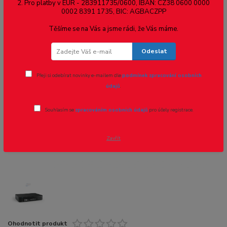
2. Pro platby v EUR - 283911735/0600, IBAN: CZ38 0600 0000
0002 8391 1735, BIC: AGBACZPP
Novinka
Těšíme se na Vás a jsme rádi, že Vás máme.
Odeslat
- 22 %
Přeji si odebírat novinky e-mailem dle
podmínek zpracování osobních
údajů
.
Souhlasím se
zpracováním osobních údajů
pro účely registrace.
Zavřít
Ohodnotit produkt