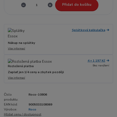
Přidat do košíku
Splátková kalkulačka
Nákup na splátky
Více informací
4 × 1 197 Kč
Bez navýšení
Rozložená platba
Zaplať jen 1/4 ceny a zbytek později
Více informací
Číslo
Roco-10806
produktu:
EAN kód:
9005033108069
Výrobce:
Roco
Hlídat cenu / dostupnost