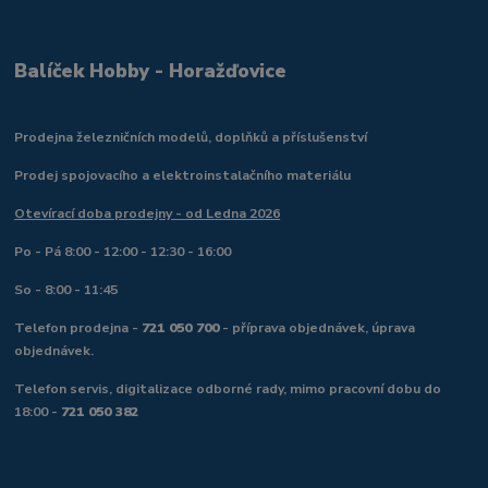
Balíček Hobby - Horažďovice
Prodejna železničních modelů, doplňků a příslušenství
Prodej spojovacího a elektroinstalačního materiálu
Otevírací doba prodejny - od Ledna 2026
Po - Pá 8:00 - 12:00 - 12:30 - 16:00
So - 8:00 - 11:45
Telefon prodejna -
721 050 700
- příprava objednávek, úprava
objednávek.
Telefon servis, digitalizace odborné rady, mimo pracovní dobu do
18:00 -
721 050 382