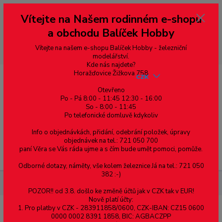
Vážení zákazníci, vítáme Vás na našem e-shopu. V rychlosti pár informací
Vítejte na Našem rodinném e-shopu
--- pro zákazníky ze Slovenska a jiných zemí, pokud chcete platit v eurech
přepněte si e-shop na euro 💶 pro přepočet měny - pravý horní roh ---
a obchodu Balíček Hobby
dobírky – pokud si z nějakého důvodu zásilku nevyzvednete, bude po
domluvě zaslána znovu s opětovnou platbou za poštovné, v opačném
případě bude zrušena a účet přidán na blacklist a rušeny následující
Vítejte na našem e-shopu Balíček Hobby - železniční
objednávky.
modelářství.
Kde nás najdete?
Horažďovice Žižkova 758
CZK
Otevřeno
Po - Pá 8:00 - 11:45 12:30 - 16:00
So - 8:00 - 11:45
0
0,00 Kč
Po telefonické domluvě kdykoliv
Info o objednávkách, přidání, odebrání položek, úpravy
objednávek na tel.: 721 050 700
paní Věra se Vás ráda ujme a s čím bude umět pomoci, pomůže.
Menu
Odborné dotazy, náměty, vše kolem železnice Já na tel.: 721 050
382 :-)
Železniční modelářství
Z21 BOOSTER - zesilovač střední - 3 A
POZOR!! od 3.8. došlo ke změně účtů jak v CZK tak v EUR!
Nově platí účty:
1. Pro platby v CZK - 283911858/0600, CZK-IBAN: CZ15 0600
Z21 BOOSTER - zesilovač střední - 3 A
0000 0002 8391 1858, BIC: AGBACZPP