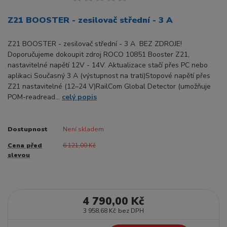
Z21 BOOSTER - zesilovač střední - 3 A
Z21 BOOSTER - zesilovač střední - 3 A BEZ ZDROJE!
Doporučujeme dokoupit zdroj ROCO 10851 Booster Z21,
nastavitelné napětí 12V - 14V. Aktualizace stačí přes PC nebo
aplikaci Současný 3 A (výstupnost na trati)Stopové napětí přes
Z21 nastavitelné (12–24 V)RailCom Global Detector (umožňuje
POM-readread...
celý popis
Dostupnost
Není skladem
Cena před
6 121,00 Kč
slevou
4 790,00 Kč
3 958,68 Kč
bez DPH