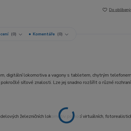
Do oblíbený
cení
0
Komentáře
0
ém, digitální lokomotiva a vagony s tabletem, chytrým telefone
lé síťové znalosti. Lze jej snadno rozšířit o různé rozhraní 
odelových železničních lokomotiv pomocí virtuálních, fotorealistic