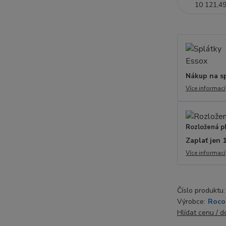
10 121,49
Nákup na s
Více informací
Rozložená p
Zaplať jen 
Více informací
Číslo produktu:
Výrobce:
Roco
Hlídat cenu / 