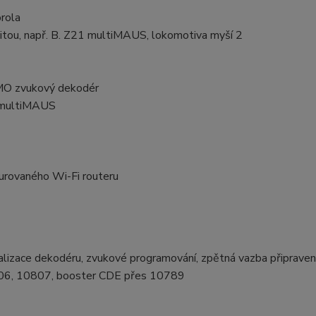
rola
litou, např. B. Z21 multiMAUS, lokomotiva myší 2
IMO zvukový dekodér
 multiMAUS
urovaného Wi-Fi routeru
alizace dekodéru, zvukové programování, zpětná vazba připrave
806, 10807, booster CDE přes 10789