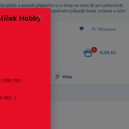
cete platit v eurech přepněte si e-shop na euro 💶 pro přepočet
nou platbou za poštovné, v opačném případě bude zrušena a účet
alíček Hobby
.
Přihlášení
0
0,00 Kč
CZK
Více
l pro modelaření
721 050 700
0 382 :-)