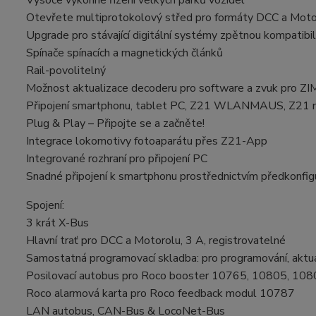
Vysoce výkonné řízení velkých parků vozidel
Otevřete multiprotokolový střed pro formáty DCC a Moto
Upgrade pro stávající digitální systémy zpětnou kompatibi
Spínače spínacích a magnetických článků
Rail-povolitelný
Možnost aktualizace decoderu pro software a zvuk pro Z
Připojení smartphonu, tablet PC, Z21 WLANMAUS, Z21
Plug & Play – Připojte se a začněte!
Integrace lokomotivy fotoaparátu přes Z21-App
Integrované rozhraní pro připojení PC
Snadné připojení k smartphonu prostřednictvím předkonfig
Spojení:
3 krát X-Bus
Hlavní trať pro DCC a Motorolu, 3 A, registrovatelné
Samostatná programovací skladba: pro programování, aktu
Posilovací autobus pro Roco booster 10765, 10805, 10
Roco alarmová karta pro Roco feedback modul 10787
LAN autobus, CAN-Bus & LocoNet-Bus