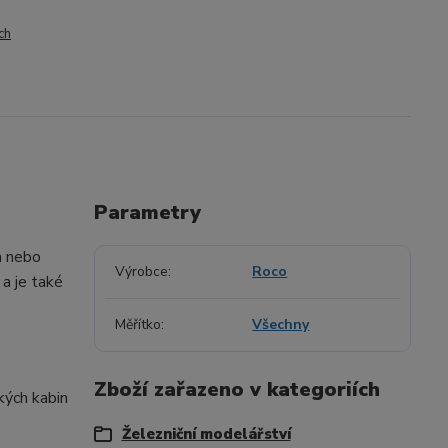
ch
Parametry
m nebo
Výrobce
Roco
a je také
Měřítko
Všechny
Zboží zařazeno v kategoriích
kých kabin
Železniční modelářství