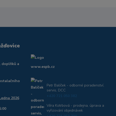
ažďovice
, doplňků a
www.espb.cz
nstalačního
Petr Balíček - odborné poradenství,
servis, DCC
+420 721 050 382
 Ledna 2026
Věra Kotrbová - prodejna, úprava a
6:00
vyřizování objednávek