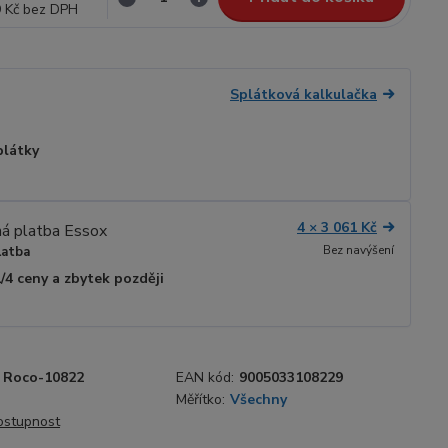
 Kč
bez DPH
Splátková kalkulačka
plátky
4 × 3 061 Kč
Bez navýšení
latba
1/4 ceny a zbytek později
Roco-10822
EAN kód:
9005033108229
Měřítko:
Všechny
dostupnost