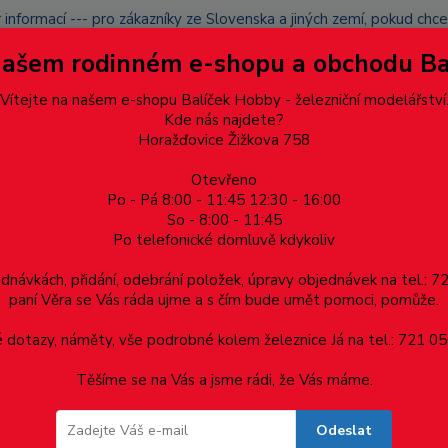
 informací --- pro zákazníky ze Slovenska a jiných zemí, pokud ch
du zásilku nevyzvednete, bude po domluvě zaslána znovu s opětov
Našem rodinném e-shopu a obchodu B
přidán na blacklist a rušeny následující objednávky.
latba
Vítejte na našem e-shopu Balíček Hobby - železniční modelářství
Více
Kde nás najdete?
Horažďovice Žižkova 758
Otevřeno
Hledat
Po - Pá 8:00 - 11:45 12:30 - 16:00
So - 8:00 - 11:45
Po telefonické domluvě kdykoliv
Dárkové poukazy, upomínkové předměty
Materiá
ednávkách, přidání, odebrání položek, úpravy objednávek na tel.: 
paní Věra se Vás ráda ujme a s čím bude umět pomoci, pomůže.
dotazy, náměty, vše podrobné kolem železnice Já na tel.: 721 05
Těšíme se na Vás a jsme rádi, že Vás máme.
Odeslat