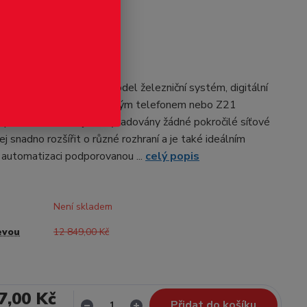
odukt
 ústředí Z21 USA
trum Z21 propojuje váš model železniční systém, digitální
 vagony s tabletem, chytrým telefonem nebo Z21
es WLAN. Nejsou vyžadovány žádné pokročilé síťové
jej snadno rozšířit o různé rozhraní a je také ideálním
automatizaci podporovanou ...
celý popis
Není skladem
evou
12 849,00 Kč
7,00 Kč
Přidat do košíku