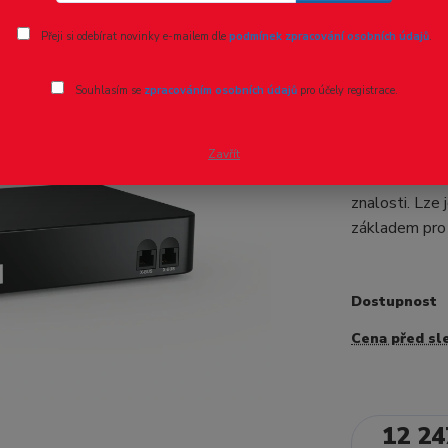
Ohodnotit pr
Přeji si odebírat novinky e-mailem dle
podmínek zpracování osobních údajů
.
Digitální
Souhlasím se
zpracováním osobních údajů
pro účely registrace.
- 5 %
Digitální cen
lokomotiva a
Zavřít
WLANMAUS př
znalosti. Lze 
základem pro 
Dostupnost
Cena před sl
12 24