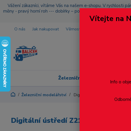
Vážení zákazníci, vítáme Vás na našem e-shopu. V rychlosti pár
měny - pravý horní roh --- dobírky – pokud si z nějakého důvo
Vítejte na 
O nás
Jak nakupovat
Věrnostní program
Doprava a p
Železniční modelářství
Info o obj
Železniční modelářství
Digitální ústředí Z21 USA
Odborné 
Digitální ústředí Z21 USA