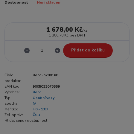
Dostupnost
Není skladem
1 678,00 Kč
/
ks
1 386,78 Kč
bez DPH
Přidat do košíku
Číslo
Roco-6200168
produktu:
EAN kód:
9005033076559
Výrobce:
Roco
Typ:
Osobní vozy
Epocha:
IV
Měřítko:
H0 - 1:87
Žel. správa:
ČSD
Hlídat cenu / dostupnost