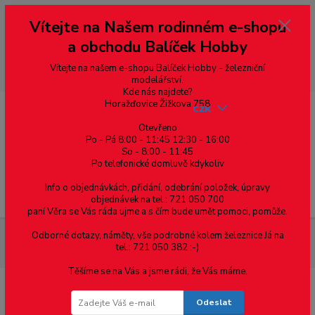
Vážení zákazníci, vítáme Vás na našem e-shopu. V rychlosti pár informací
Vítejte na Našem rodinném e-shopu
--- pro zákazníky ze Slovenska a jiných zemí, pokud chcete platit v eurech
přepněte si e-shop na euro 💶 pro přepočet měny - pravý horní roh ---
a obchodu Balíček Hobby
dobírky – pokud si z nějakého důvodu zásilku nevyzvednete, bude po
domluvě zaslána znovu s opětovnou platbou za poštovné, v opačném
případě bude zrušena a účet přidán na blacklist a rušeny následující
Vítejte na našem e-shopu Balíček Hobby - železniční
objednávky.
modelářství.
Kde nás najdete?
Horažďovice Žižkova 758
CZK
Otevřeno
Po - Pá 8:00 - 11:45 12:30 - 16:00
0
0,00 Kč
So - 8:00 - 11:45
Po telefonické domluvě kdykoliv
Info o objednávkách, přidání, odebrání položek, úpravy
Menu
objednávek na tel.: 721 050 700
paní Věra se Vás ráda ujme a s čím bude umět pomoci, pomůže.
Odborné dotazy, náměty, vše podrobné kolem železnice Já na
Železniční modelářství
H0 - rychlíkový vůz se zavazadlovým
tel.: 721 050 382 :-)
oddílem Y/B70 ČSD
Těšíme se na Vás a jsme rádi, že Vás máme.
H0 - rychlíkový vůz se zavazadlovým
Odeslat