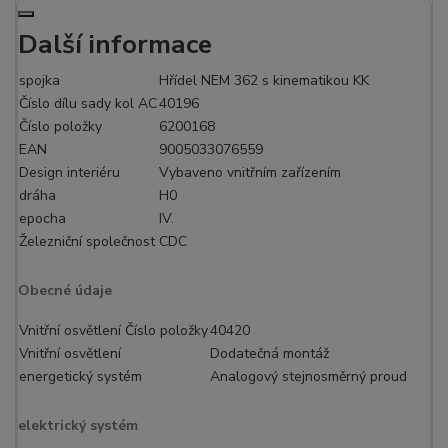
Další informace
spojka
Hřídel NEM 362 s kinematikou KK
Číslo dílu sady kol AC
40196
Číslo položky
6200168
EAN
9005033076559
Design interiéru
Vybaveno vnitřním zařízením
dráha
H0
epocha
IV.
Železniční společnost
CDC
Obecné údaje
Vnitřní osvětlení Číslo položky
40420
Vnitřní osvětlení
Dodatečná montáž
energetický systém
Analogový stejnosměrný proud
elektrický systém