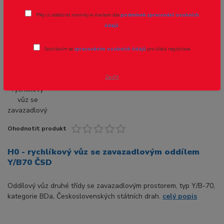
oddílem Y/B70 ČSD
Přeji si odebírat novinky e-mailem dle
podmínek zpracování osobních
údajů
.
Novinka
Souhlasím se
zpracováním osobních údajů
pro účely registrace.
Zavřít
Ohodnotit produkt
H0 - rychlíkový vůz se zavazadlovým oddílem
Y/B70 ČSD
Oddílový vůz druhé třídy se zavazadlovým prostorem, typ Y/B-70,
kategorie BDa, Československých státních drah.
celý popis