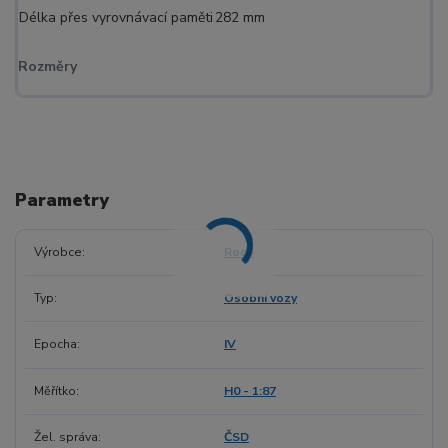
Délka přes vyrovnávací paměti
282 mm
Rozměry
Parametry
Výrobce
Roco
Typ
Osobní vozy
Epocha
IV
Měřítko
H0 - 1:87
Žel. správa
ČSD