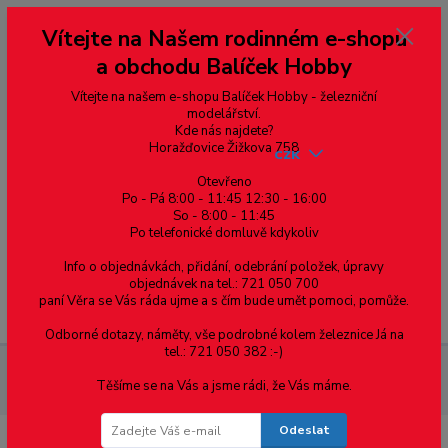
Vážení zákazníci, vítáme Vás na našem e-shopu. V rychlosti pár informací
Vítejte na Našem rodinném e-shopu
--- pro zákazníky ze Slovenska a jiných zemí, pokud chcete platit v eurech
přepněte si e-shop na euro 💶 pro přepočet měny - pravý horní roh ---
a obchodu Balíček Hobby
dobírky – pokud si z nějakého důvodu zásilku nevyzvednete, bude po
domluvě zaslána znovu s opětovnou platbou za poštovné, v opačném
případě bude zrušena a účet přidán na blacklist a rušeny následující
Vítejte na našem e-shopu Balíček Hobby - železniční
objednávky.
modelářství.
Kde nás najdete?
Horažďovice Žižkova 758
CZK
Otevřeno
Po - Pá 8:00 - 11:45 12:30 - 16:00
So - 8:00 - 11:45
0
0,00 Kč
Po telefonické domluvě kdykoliv
Info o objednávkách, přidání, odebrání položek, úpravy
objednávek na tel.: 721 050 700
paní Věra se Vás ráda ujme a s čím bude umět pomoci, pomůže.
Menu
Odborné dotazy, náměty, vše podrobné kolem železnice Já na
tel.: 721 050 382 :-)
Železniční modelářství
H0 - Motorová lokomotiva Sergej
Těšíme se na Vás a jsme rádi, že Vás máme.
T679.1 ČSD
Odeslat