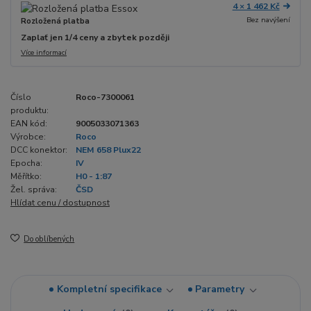
4 × 1 462 Kč
Bez navýšení
Rozložená platba
Zaplať jen 1/4 ceny a zbytek později
Více informací
Číslo
Roco-7300061
produktu:
EAN kód:
9005033071363
Výrobce:
Roco
DCC konektor:
NEM 658 Plux22
Epocha:
IV
Měřítko:
H0 - 1:87
Žel. správa:
ČSD
Hlídat cenu / dostupnost
Do oblíbených
Kompletní specifikace
Parametry