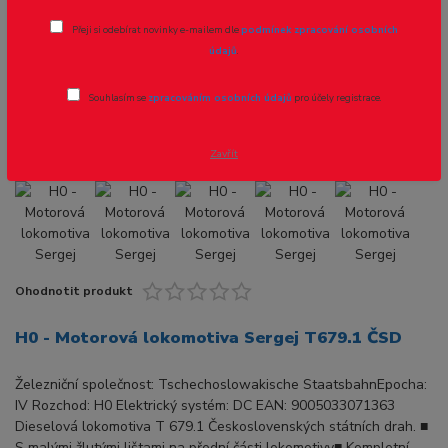
H0 - Motorová lokomotiva Sergej
Přeji si odebírat novinky e-mailem dle
podmínek zpracování osobních
T679.1 ČSD
údajů
.
Novinka
Souhlasím se
zpracováním osobních údajů
pro účely registrace.
Zavřít
Ohodnotit produkt
H0 - Motorová lokomotiva Sergej T679.1 ČSD
Železniční společnost: Tschechoslowakische StaatsbahnEpocha:
IV Rozchod: H0 Elektrický systém: DC EAN: 9005033071363
Dieselová lokomotiva T 679.1 Československých státních drah. ■
S malými žlutými lištami na přední části lokomotivy■ Kompletní