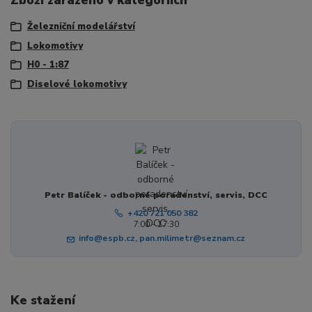
Železniční modelářství
Lokomotivy
H0 - 1:87
Diselové lokomotivy
Petr Balíček - odborné poradenství, servis, DCC
+420 721 050 382
7:00 - 17:30
info@espb.cz, pan.milimetr@seznam.cz
Ke stažení