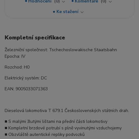
Hodnocení
0
Komentáře
0
Ke stažení
Kompletní specifikace
Železniční společnost: Tschechoslowakische Staatsbahn
Epocha: IV
Rozchod: H0
Elektrický systém: DC
EAN: 9005033071363
Dieselová lokomotiva T 679.1 Československých státních drah.
■ S malými žlutými lištami na přední části lokomotivy
■ Kompletní brzdové potrubí s plně vyvinutými vzduchojemy
■ Obzvláště autentické repliky podvozků