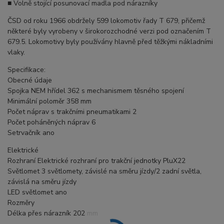
■ Volně stojící posunovací madla pod nárazníky
ČSD od roku 1966 obdržely 599 lokomotiv řady T 679, přičemž
některé byly vyrobeny v širokorozchodné verzi pod označením T
679.5. Lokomotivy byly používány hlavně před těžkými nákladními
vlaky.
Specifikace:
Obecné údaje
Spojka NEM hřídel 362 s mechanismem těsného spojení
Minimální poloměr 358 mm
Počet náprav s trakčními pneumatikami 2
Počet poháněných náprav 6
Setrvačník ano
Elektrické
Rozhraní Elektrické rozhraní pro trakční jednotky PluX22
Světlomet 3 světlomety, závislé na směru jízdy/2 zadní světla,
závislá na směru jízdy
LED světlomet ano
Rozměry
Délka přes nárazník 202 mm