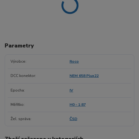
Parametry
Výrobce
Roco
DCC konektor
NEM 658 Plux22
Epocha
IV
Měřítko
H0 - 1:87
Žel. správa
ČSD
Zboží zařazeno v kategoriích