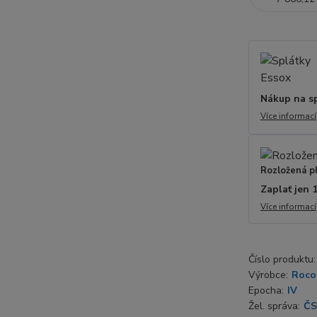
Nákup na s
Více informací
Rozložená p
Zaplať jen 
Více informací
Číslo produktu:
Výrobce:
Roco
Epocha:
IV
Žel. správa:
Č