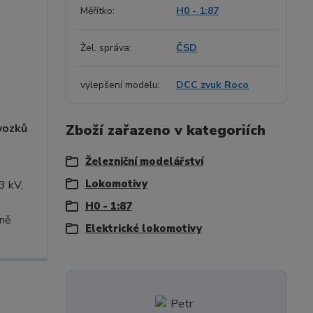
Měřítko
H0 - 1:87
Žel. správa
ČSD
vylepšení modelu
DCC zvuk Roco
vozků
Zboží zařazeno v kategoriích
Železniční modelářství
Lokomotivy
3 kV,
H0 - 1:87
dně
Elektrické lokomotivy