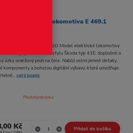
odukt
ZVUK Elektrická lokomotiva E 469.1
SD
okomotiva E 469.1018 – ČSD Model elektrické lokomotivy
ředstavuje provedení ve stylu Škoda typ 43E, doplněné o
ký úzký oranžový pruh na čele. Nabízí velmi jemné detaily,
vé komponenty a bohatou digitální výbavu, která umožňuje
ětelné...
celý popis
Předobjednávka
8,00 Kč
Přidat do košíku
 Kč
bez DPH