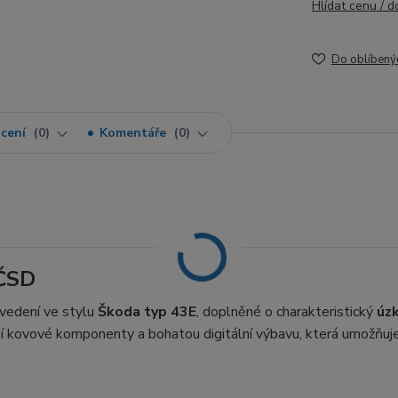
Hlídat cenu / 
Do oblíbený
cení
0
Komentáře
0
 ČSD
vedení ve stylu
Škoda typ 43E
, doplněné o charakteristický
úz
itní kovové komponenty a bohatou digitální výbavu, která umožňuj