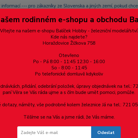
 informací --- pro zákazníky ze Slovenska a jiných zemí, pokud ch
du zásilku nevyzvednete, bude po domluvě zaslána znovu s opětov
Našem rodinném e-shopu a obchodu B
přidán na blacklist a rušeny následující objednávky.
latba
Vítejte na našem e-shopu Balíček Hobby - železniční modelářství
Více
Kde nás najdete?
Horažďovice Žižkova 758
Otevřeno
Hledat
Po - Pá 8:00 - 11:45 12:30 - 16:00
So - 8:00 - 11:45
Po telefonické domluvě kdykoliv
Dárkové poukazy, upomínkové předměty
Materiá
ednávkách, přidání, odebrání položek, úpravy objednávek na tel.: 
paní Věra se Vás ráda ujme a s čím bude umět pomoci, pomůže.
omotiva E 469.1 Bobina ČSD
dotazy, náměty, vše podrobné kolem železnice Já na tel.: 721 05
Těšíme se na Vás a jsme rádi, že Vás máme.
iva E 469.1 Bobina ČSD
Odeslat