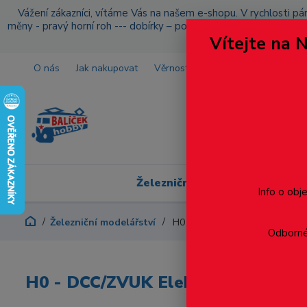
Vážení zákazníci, vítáme Vás na našem e-shopu. V rychlosti pár
měny - pravý horní roh --- dobírky – pokud si z nějakého důvo
Vítejte na 
O nás
Jak nakupovat
Věrnostní program
Doprava a p
Železniční modelářství
Info o obj
Železniční modelářství
H0 - DCC/ZVUK Elektrická lok
Odborné 
H0 - DCC/ZVUK Elektrická lokomot