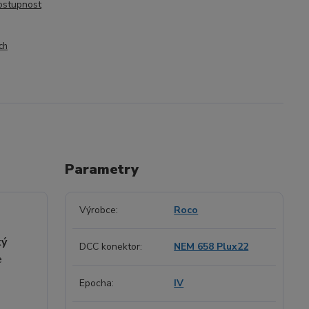
dostupnost
ch
Parametry
Výrobce
Roco
ký
DCC konektor
NEM 658 Plux22
e
Epocha
IV