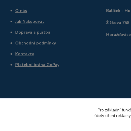
O nás
Balíček - H
Jak Nakupovat
Žižkova 758
Doprava a platba
Horažďovice
Obchodní podmínky
Kontakty
Platební brána GoPay
Pro základní funk
účely cílení reklam