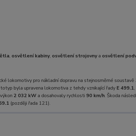
ětla
,
osvětlení kabiny
,
osvětlení strojovny
a
osvětlení pod
cké lokomotivy pro nákladní dopravu na stejnosměrné soustavě 
totyp byla upravena lokomotiva z tehdy vznikající řady
E 499.1
,
ý výkon
2 032 kW
a dosahovaly rychlosti
90 km/h
. Škoda násle
69.1
(později řada 121).