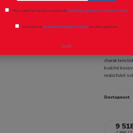
Ohodnotit pr
Přeji si odebírat novinky e-mailem dle
podmínek zpracování osobních údajů
.
H0 - DCC/
Souhlasím se
zpracováním osobních údajů
pro účely registrace.
Bobina Č
Elektrická l
Zavřít
E 469.1018 p
charakteristic
kvalitní kovo
realistické sv
Dostupnost
9 51
7 866,12