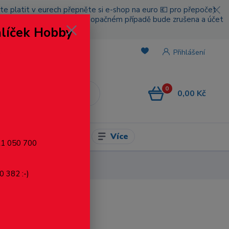
cete platit v eurech přepněte si e-shop na euro 💶 pro přepočet
nou platbou za poštovné, v opačném případě bude zrušena a účet
alíček Hobby
.
Přihlášení
0
0,00 Kč
CZK
Více
l pro modelaření
721 050 700
0 382 :-)