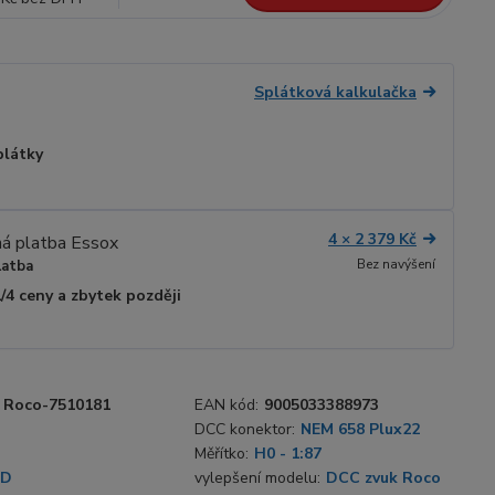
Splátková kalkulačka
plátky
4 × 2 379 Kč
Bez navýšení
latba
1/4 ceny a zbytek později
Roco-7510181
EAN kód:
9005033388973
DCC konektor:
NEM 658 Plux22
Měřítko:
H0 - 1:87
SD
vylepšení modelu:
DCC zvuk Roco