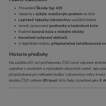
Provedení
Škoda typ 43E
Varianta s
úzkým oranžovým pruhem
na čele
Leptané tabulky lokomotivy
součástí balení
Jemně zpracované
podvozky a loukoťová kola
Kvalitní
kovová kola s nízkými okolky
Inovativní uchycení sběračů
V digitálním režimu:
přepínatelná čelní/koncová sv
Historie předlohy
Na začátku 60. let potřebovaly ČSD nové výkonné elektri
zejména v severních a východních oblastech země. Jako pro
přizpůsobená pro nákladní službu. Lokomotivy měly trval
dodala ČSD celkem
85 kusů
této řady, označené jako
E 4