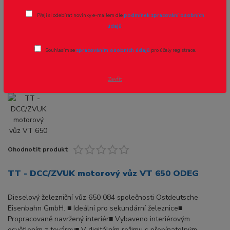
TT - DCC/ZVUK motorový vůz VT 650
Přeji si odebírat novinky e-mailem dle
podmínek zpracování osobních
ODEG
údajů
.
Novinka
Souhlasím se
zpracováním osobních údajů
pro účely registrace.
Zavřít
Ohodnotit produkt
TT - DCC/ZVUK motorový vůz VT 650 ODEG
Dieselový železniční vůz 650 084 společnosti Ostdeutsche
Eisenbahn GmbH. ■ Ideální pro sekundární železnice■
Propracovaně navržený interiér■ Vybaveno interiérovým
osvětlením z továrny■ V digitálním režimu s přepínatelným