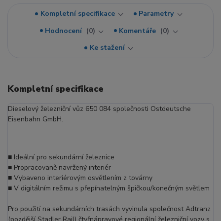
Kompletní specifikace
Parametry
Hodnocení
0
Komentáře
0
Ke stažení
Kompletní specifikace
Dieselový železniční vůz 650 084 společnosti Ostdeutsche
Eisenbahn GmbH.
■ Ideální pro sekundární železnice
■ Propracovaně navržený interiér
■ Vybaveno interiérovým osvětlením z továrny
■ V digitálním režimu s přepínatelným špičkou/konečným světlem
Pro použití na sekundárních trasách vyvinula společnost Adtranz
(pozdější Stadler Rail) čtyřnápravové regionální železniční vozy s