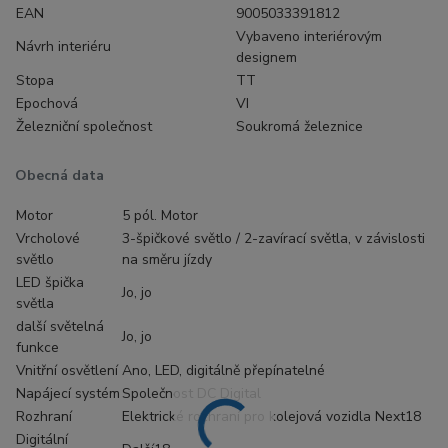
EAN
9005033391812
Vybaveno interiérovým
Návrh interiéru
designem
Stopa
TT
Epochová
VI
Železniční společnost
Soukromá železnice
Obecná data
Motor
5 pól. Motor
Vrcholové
3-špičkové světlo / 2-zavírací světla, v závislosti
světlo
na směru jízdy
LED špička
Jo, jo
světla
další světelná
Jo, jo
funkce
Vnitřní osvětlení
Ano, LED, digitálně přepínatelné
Napájecí systém
Společnost DC Digital
Rozhraní
Elektrické rozhraní pro kolejová vozidla Next18
Digitální