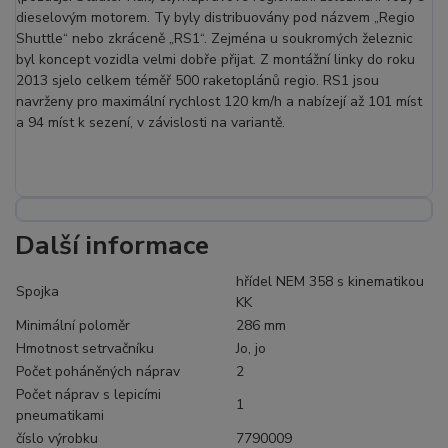
dieselovým motorem. Ty byly distribuovány pod názvem „Regio
Shuttle“ nebo zkráceně „RS1“. Zejména u soukromých železnic
byl koncept vozidla velmi dobře přijat. Z montážní linky do roku
2013 sjelo celkem téměř 500 raketoplánů regio. RS1 jsou
navrženy pro maximální rychlost 120 km/h a nabízejí až 101 míst
a 94 míst k sezení, v závislosti na variantě.
Další informace
hřídel NEM 358 s kinematikou
Spojka
KK
Minimální poloměr
286 mm
Hmotnost setrvačníku
Jo, jo
Počet poháněných náprav
2
Počet náprav s lepicími
1
pneumatikami
číslo výrobku
7790009