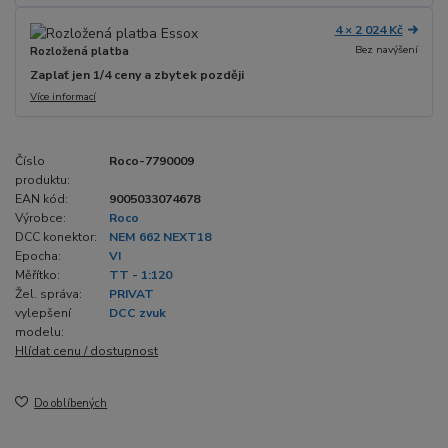
4 × 2 024 Kč
Bez navýšení
Rozložená platba
Zaplať jen 1/4 ceny a zbytek později
Více informací
Číslo
Roco-7790009
produktu:
EAN kód:
9005033074678
Výrobce:
Roco
DCC konektor:
NEM 662 NEXT18
Epocha:
VI
Měřítko:
TT - 1:120
Žel. správa:
PRIVAT
vylepšení
DCC zvuk
modelu:
Hlídat cenu / dostupnost
Do oblíbených