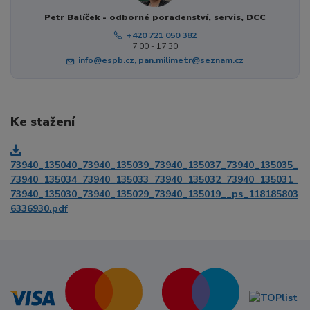
Petr Balíček - odborné poradenství, servis, DCC
+420 721 050 382
7:00 - 17:30
info@espb.cz, pan.milimetr@seznam.cz
Ke stažení
73940_135040_73940_135039_73940_135037_73940_135035_
73940_135034_73940_135033_73940_135032_73940_135031_
73940_135030_73940_135029_73940_135019__ps_118185803
6336930.pdf