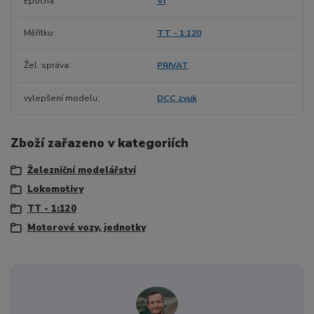
Epocha
VI
Měřítko
TT - 1:120
Žel. správa
PRIVAT
vylepšení modelu
DCC zvuk
Zboží zařazeno v kategoriích
Železniční modelářství
Lokomotivy
TT - 1:120
Motorové vozy, jednotky