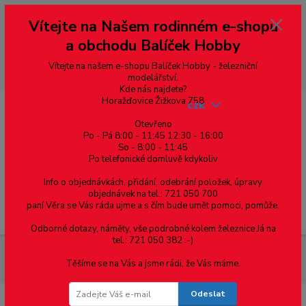
Vážení zákazníci, vítáme Vás na našem e-shopu. V rychlosti pár informací
Vítejte na Našem rodinném e-shopu
--- pro zákazníky ze Slovenska a jiných zemí, pokud chcete platit v eurech
přepněte si e-shop na euro 💶 pro přepočet měny - pravý horní roh ---
a obchodu Balíček Hobby
dobírky – pokud si z nějakého důvodu zásilku nevyzvednete, bude po
domluvě zaslána znovu s opětovnou platbou za poštovné, v opačném
případě bude zrušena a účet přidán na blacklist a rušeny následující
Vítejte na našem e-shopu Balíček Hobby - železniční
objednávky.
modelářství.
Kde nás najdete?
Horažďovice Žižkova 758
CZK
Otevřeno
Po - Pá 8:00 - 11:45 12:30 - 16:00
So - 8:00 - 11:45
0
0,00 Kč
Po telefonické domluvě kdykoliv
Info o objednávkách, přidání, odebrání položek, úpravy
objednávek na tel.: 721 050 700
paní Věra se Vás ráda ujme a s čím bude umět pomoci, pomůže.
Menu
Odborné dotazy, náměty, vše podrobné kolem železnice Já na
tel.: 721 050 382 :-)
Železniční modelářství
TT - DCC/ZVUK motorový vůz VT 650
Těšíme se na Vás a jsme rádi, že Vás máme.
ODEG
Odeslat