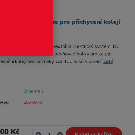
odukt
íčky krátké 11,5 mm pro přichycení kolejí
olečnost:Rozchod: vlečný neutrální Elektrický systém: DC
100001 Podrobnosti Upevňovací kolíky pro koleje,
pevnění kolejí bez vozovky, cca 400 kusů v balení.
celý
Skladem 2
evou
195,00 Kč
,00 Kč
Přidat do košíku