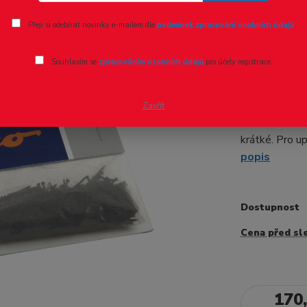
Ohodnotit pr
Přeji si odebírat novinky e-mailem dle
podmínek zpracování osobních údajů
.
H0 - hřeb
- 13 %
Souhlasím se
zpracováním osobních údajů
pro účely registrace.
cca 400ks
Železniční sp
Zavřít
EAN: 9005033
krátké. Pro u
popis
Dostupnost
Cena před sl
170