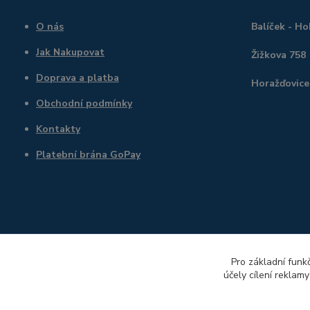
O nás
Balíček - H
Jak Nakupovat
Žižkova 758
Doprava a platba
Horažďovice
Obchodní podmínky
Kontakty
Platební brána GoPay
Pro základní funk
účely cílení reklam