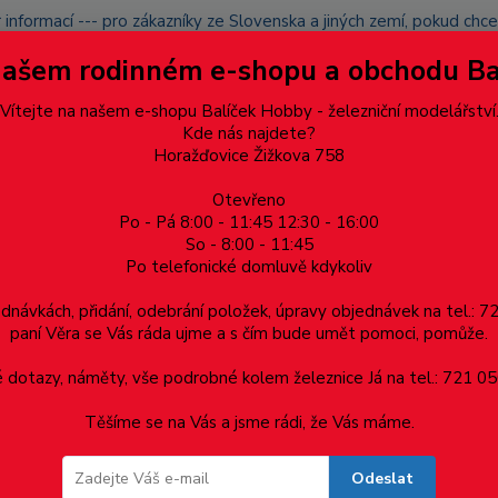
 informací --- pro zákazníky ze Slovenska a jiných zemí, pokud ch
du zásilku nevyzvednete, bude po domluvě zaslána znovu s opětov
Našem rodinném e-shopu a obchodu B
přidán na blacklist a rušeny následující objednávky.
latba
Vítejte na našem e-shopu Balíček Hobby - železniční modelářství
Více
Kde nás najdete?
Horažďovice Žižkova 758
Otevřeno
Hledat
Po - Pá 8:00 - 11:45 12:30 - 16:00
So - 8:00 - 11:45
Po telefonické domluvě kdykoliv
Dárkové poukazy, upomínkové předměty
Materiá
ednávkách, přidání, odebrání položek, úpravy objednávek na tel.: 
paní Věra se Vás ráda ujme a s čím bude umět pomoci, pomůže.
o přichycení kolejí cca 400ks
dotazy, náměty, vše podrobné kolem železnice Já na tel.: 721 05
Těšíme se na Vás a jsme rádi, že Vás máme.
řichycení kolejí cca 400ks
Odeslat