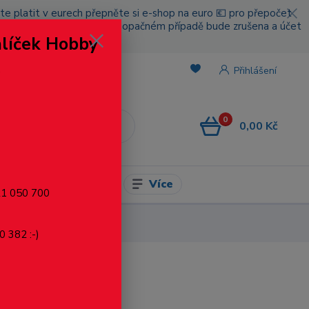
cete platit v eurech přepněte si e-shop na euro 💶 pro přepočet
nou platbou za poštovné, v opačném případě bude zrušena a účet
alíček Hobby
.
Přihlášení
0
0,00 Kč
CZK
Více
l pro modelaření
721 050 700
0 382 :-)