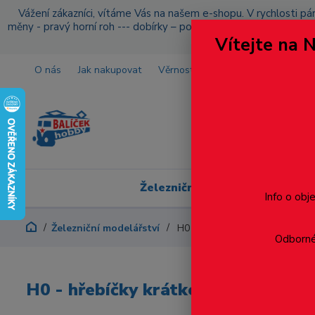
Vážení zákazníci, vítáme Vás na našem e-shopu. V rychlosti pár
měny - pravý horní roh --- dobírky – pokud si z nějakého důvo
Vítejte na 
O nás
Jak nakupovat
Věrnostní program
Doprava a p
Železniční modelářství
Info o obj
Železniční modelářství
H0 - hřebíčky krátké 11,5 mm pr
Odborné 
H0 - hřebíčky krátké 11,5 mm pro p