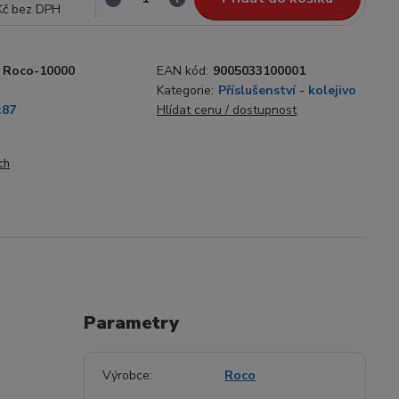
Kč
bez DPH
Roco-10000
EAN kód:
9005033100001
Kategorie:
Příslušenství - kolejivo
:87
Hlídat cenu / dostupnost
ch
Parametry
Výrobce
Roco