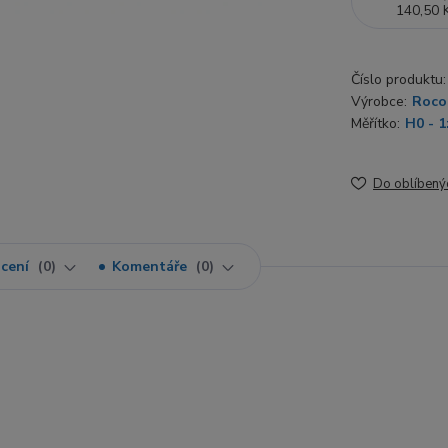
140,50 
Číslo produktu:
Výrobce:
Roco
Měřítko:
H0 - 1
Do oblíbený
cení
0
Komentáře
0