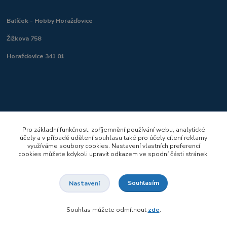
Balíček - Hobby Horažďovice
Žižkova 758
Horažďovice 341 01
Pro základní funkčnost, zpříjemnění používání webu, analytické
účely a v případě udělení souhlasu také pro účely cílení reklamy
využíváme soubory cookies. Nastavení vlastních preferencí
cookies můžete kdykoli upravit odkazem ve spodní části stránek.
Souhlasím
Nastavení
Souhlas můžete odmítnout
zde
.