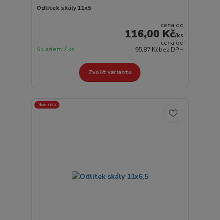
Odlitek skály 11x5
cena od
116,00 Kč
/
ks
cena od
Skladem 7 ks
95,87 Kč
bez DPH
Zvolit variantu
Novinka