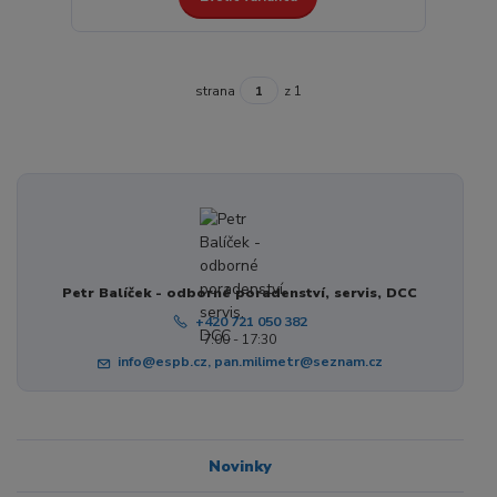
strana
z 1
Petr Balíček - odborné poradenství, servis, DCC
+420 721 050 382
7:00 - 17:30
info@espb.cz, pan.milimetr@seznam.cz
Novinky