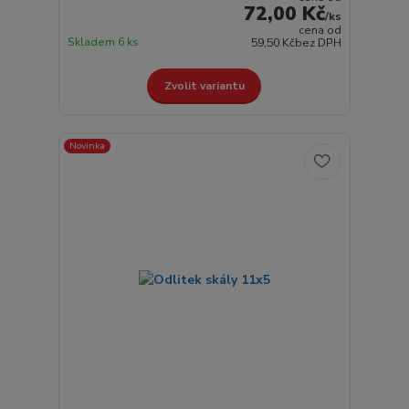
72,00 Kč
/
ks
cena od
Skladem 6 ks
59,50 Kč
bez DPH
Zvolit variantu
Novinka