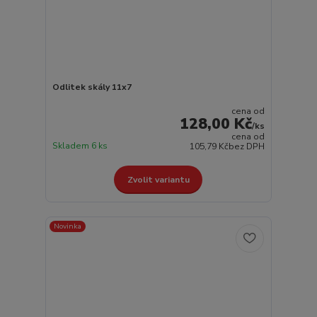
Odlitek skály 11x7
cena od
128,00 Kč
/
ks
cena od
Skladem 6 ks
105,79 Kč
bez DPH
Zvolit variantu
Novinka