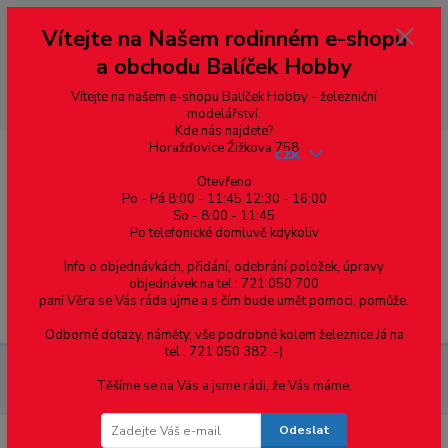
Vážení zákazníci, vítáme Vás na našem e-shopu. V rychlosti pár informací
Vítejte na Našem rodinném e-shopu
--- pro zákazníky ze Slovenska a jiných zemí, pokud chcete platit v eurech
přepněte si e-shop na euro 💶 pro přepočet měny - pravý horní roh ---
a obchodu Balíček Hobby
dobírky – pokud si z nějakého důvodu zásilku nevyzvednete, bude po
domluvě zaslána znovu s opětovnou platbou za poštovné, v opačném
případě bude zrušena a účet přidán na blacklist a rušeny následující
Vítejte na našem e-shopu Balíček Hobby - železniční
objednávky.
modelářství.
Kde nás najdete?
Horažďovice Žižkova 758
CZK
Otevřeno
Po - Pá 8:00 - 11:45 12:30 - 16:00
So - 8:00 - 11:45
0
0,00 Kč
Po telefonické domluvě kdykoliv
Info o objednávkách, přidání, odebrání položek, úpravy
objednávek na tel.: 721 050 700
paní Věra se Vás ráda ujme a s čím bude umět pomoci, pomůže.
Menu
Odborné dotazy, náměty, vše podrobné kolem železnice Já na
tel.: 721 050 382 :-)
Železniční modelářství
Stavba kolejiště / Krajina
Krajina
Těšíme se na Vás a jsme rádi, že Vás máme.
Sádrové odlitky
Odeslat