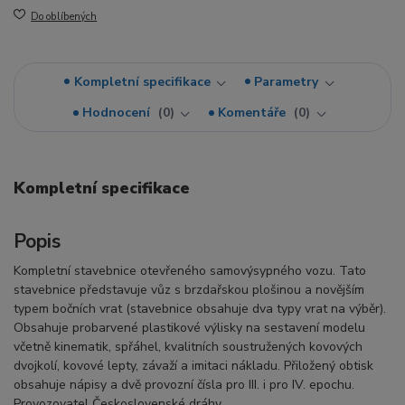
Do oblíbených
Kompletní specifikace
Parametry
Hodnocení
0
Komentáře
0
Kompletní specifikace
Popis
Kompletní stavebnice otevřeného samovýsypného vozu. Tato
stavebnice představuje vůz s brzdařskou plošinou a novějším
typem bočních vrat (stavebnice obsahuje dva typy vrat na výběr).
Obsahuje probarvené plastikové výlisky na sestavení modelu
včetně kinematik, spřáhel, kvalitních soustružených kovových
dvojkolí, kovové lepty, závaží a imitaci nákladu. Přiložený obtisk
obsahuje nápisy a dvě provozní čísla pro III. i pro IV. epochu.
Provozovatel Československé dráhy.