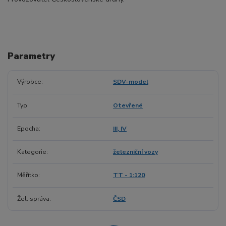
Parametry
Výrobce
SDV-model
Typ
Otevřené
Epocha
III, IV
Kategorie
železniční vozy
Měřítko
TT - 1:120
Žel. správa
ČSD