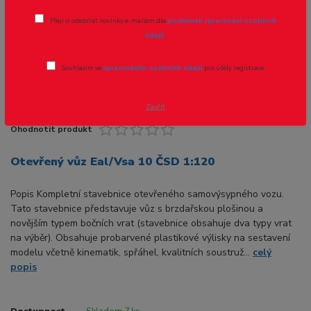
Přeji si odebírat novinky e-mailem dle
podmínek zpracování osobních
údajů
.
Souhlasím se
zpracováním osobních údajů
pro účely registrace.
Zavřít
Ohodnotit produkt
Otevřený vůz Eal/Vsa 10 ČSD 1:120
Popis Kompletní stavebnice otevřeného samovýsypného vozu.
Tato stavebnice představuje vůz s brzdařskou plošinou a
novějším typem bočních vrat (stavebnice obsahuje dva typy vrat
na výběr). Obsahuje probarvené plastikové výlisky na sestavení
modelu včetně kinematik, spřáhel, kvalitních soustruž...
celý
popis