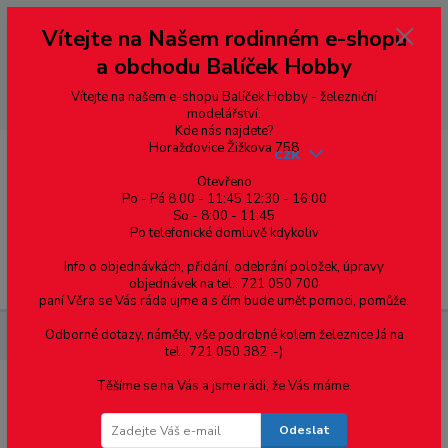
Vážení zákazníci, vítáme Vás na našem e-shopu. V rychlosti pár informací
Vítejte na Našem rodinném e-shopu
--- pro zákazníky ze Slovenska a jiných zemí, pokud chcete platit v eurech
přepněte si e-shop na euro 💶 pro přepočet měny - pravý horní roh ---
a obchodu Balíček Hobby
dobírky – pokud si z nějakého důvodu zásilku nevyzvednete, bude po
domluvě zaslána znovu s opětovnou platbou za poštovné, v opačném
případě bude zrušena a účet přidán na blacklist a rušeny následující
Vítejte na našem e-shopu Balíček Hobby - železniční
objednávky.
modelářství.
Kde nás najdete?
Horažďovice Žižkova 758
CZK
Otevřeno
Po - Pá 8:00 - 11:45 12:30 - 16:00
0
0,00 Kč
So - 8:00 - 11:45
Po telefonické domluvě kdykoliv
Info o objednávkách, přidání, odebrání položek, úpravy
Menu
objednávek na tel.: 721 050 700
paní Věra se Vás ráda ujme a s čím bude umět pomoci, pomůže.
Odborné dotazy, náměty, vše podrobné kolem železnice Já na
Železniční modelářství
Otevřený vůz Eal/Vsa 10 ČSD 1:120
tel.: 721 050 382 :-)
Těšíme se na Vás a jsme rádi, že Vás máme.
Otevřený vůz Eal/Vsa 10 ČSD 1:120
Odeslat