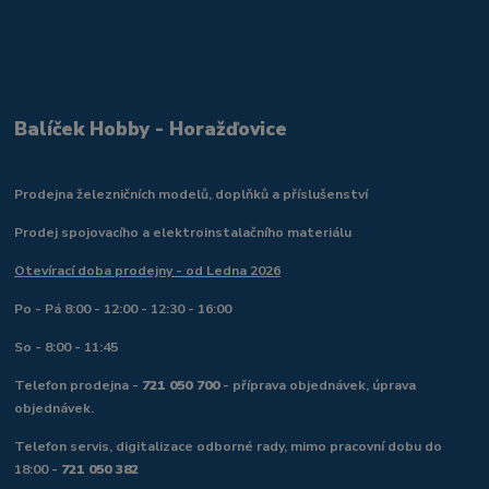
Balíček Hobby - Horažďovice
Prodejna železničních modelů, doplňků a příslušenství
Prodej spojovacího a elektroinstalačního materiálu
Otevírací doba prodejny - od Ledna 2026
Po - Pá 8:00 - 12:00 - 12:30 - 16:00
So - 8:00 - 11:45
Telefon prodejna -
721 050 700
- příprava objednávek, úprava
objednávek.
Telefon servis, digitalizace odborné rady, mimo pracovní dobu do
18:00 -
721 050 382