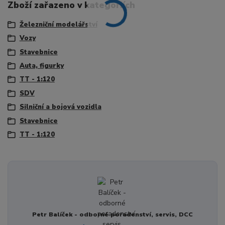
Zboží zařazeno v kategoriích
Železniční modelářství
Vozy
Stavebnice
Auta, figurky
TT - 1:120
SDV
Silniční a bojová vozidla
Stavebnice
TT - 1:120
Petr Balíček - odborné poradenství, servis, DCC