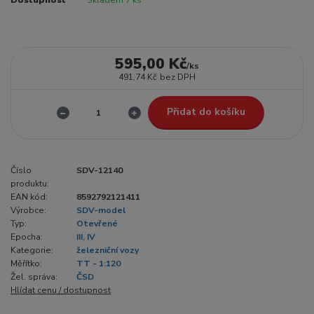
Dostupnost
Skladem 7 ks
595,00 Kč
/
ks
491,74 Kč
bez DPH
Přidat do košíku
Číslo
SDV-12140
produktu:
EAN kód:
8592792121411
Výrobce:
SDV-model
Typ:
Otevřené
Epocha:
III, IV
Kategorie:
železniční vozy
Měřítko:
TT - 1:120
Žel. správa:
ČSD
Hlídat cenu / dostupnost