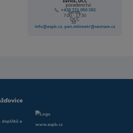
servis, DCC
+420 721 050 382
7:00 - 17:30
info@espb.cz, pan.milimetr@seznam.cz
ažďovice
, doplňků a
www.espb.cz