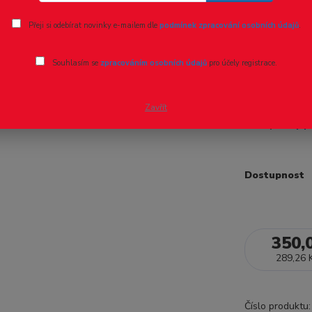
Ohodnotit pr
Přeji si odebírat novinky e-mailem dle
podmínek zpracování osobních údajů
.
Cirkusové
Souhlasím se
zpracováním osobních údajů
pro účely registrace.
Kompletní pla
Obsahuje prob
Zavřít
osičky.
celý p
Dostupnost
350,
289,26 
Číslo produktu: