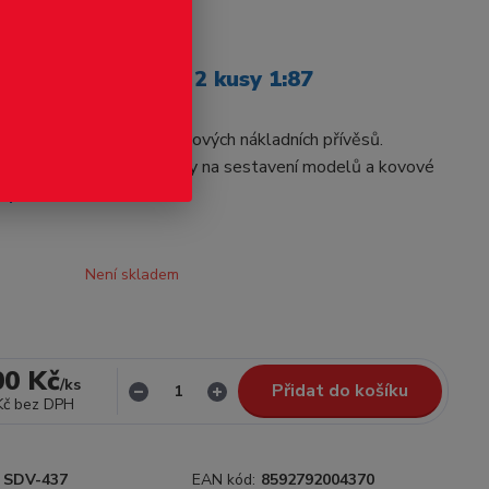
odukt
 nákladní přívěsy, 2 kusy 1:87
stiková stavebnice cirkusových nákladních přívěsů.
arvené plastikové výlisky na sestavení modelů a kovové
opis
Není skladem
00 Kč
/
ks
Přidat do košíku
Kč
bez DPH
SDV-437
EAN kód:
8592792004370