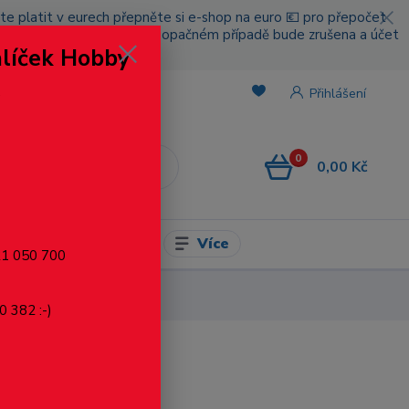
cete platit v eurech přepněte si e-shop na euro 💶 pro přepočet
nou platbou za poštovné, v opačném případě bude zrušena a účet
alíček Hobby
.
Přihlášení
0
0,00 Kč
CZK
Více
l pro modelaření
721 050 700
0 382 :-)