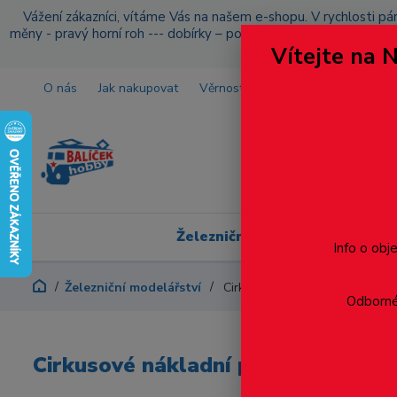
Vážení zákazníci, vítáme Vás na našem e-shopu. V rychlosti pár
měny - pravý horní roh --- dobírky – pokud si z nějakého důvo
Vítejte na 
O nás
Jak nakupovat
Věrnostní program
Doprava a p
Železniční modelářství
Info o obj
Železniční modelářství
Cirkusové nákladní přívěsy, 2 k
Odborné 
Cirkusové nákladní přívěsy, 2 kusy 