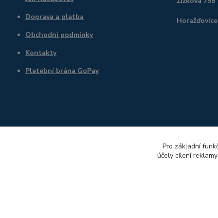
Žižkova 758
Doprava a platba
Horažďovice
Obchodní podmínky
Kontakty
Platební brána GoPay
Pro základní funk
účely cílení reklam