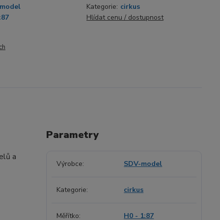
model
Kategorie:
cirkus
:87
Hlídat cenu / dostupnost
ch
Parametry
elů a
Výrobce
SDV-model
Kategorie
cirkus
Měřítko
H0 - 1:87