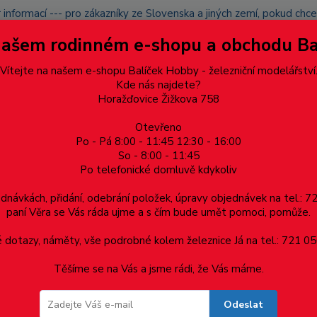
 informací --- pro zákazníky ze Slovenska a jiných zemí, pokud ch
du zásilku nevyzvednete, bude po domluvě zaslána znovu s opětov
Našem rodinném e-shopu a obchodu B
přidán na blacklist a rušeny následující objednávky.
latba
Vítejte na našem e-shopu Balíček Hobby - železniční modelářství
Více
Kde nás najdete?
Horažďovice Žižkova 758
Otevřeno
Hledat
Po - Pá 8:00 - 11:45 12:30 - 16:00
So - 8:00 - 11:45
Po telefonické domluvě kdykoliv
Dárkové poukazy, upomínkové předměty
Materiá
ednávkách, přidání, odebrání položek, úpravy objednávek na tel.: 
paní Věra se Vás ráda ujme a s čím bude umět pomoci, pomůže.
usy 1:87
dotazy, náměty, vše podrobné kolem železnice Já na tel.: 721 05
Těšíme se na Vás a jsme rádi, že Vás máme.
1:87
Odeslat