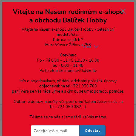
Vážení zákazníci, vítáme Vás na našem e-shopu. V rychlosti pár informací
Vítejte na Našem rodinném e-shopu
--- pro zákazníky ze Slovenska a jiných zemí, pokud chcete platit v eurech
přepněte si e-shop na euro 💶 pro přepočet měny - pravý horní roh ---
a obchodu Balíček Hobby
dobírky – pokud si z nějakého důvodu zásilku nevyzvednete, bude po
domluvě zaslána znovu s opětovnou platbou za poštovné, v opačném
případě bude zrušena a účet přidán na blacklist a rušeny následující
Vítejte na našem e-shopu Balíček Hobby - železniční
objednávky.
modelářství.
Kde nás najdete?
Horažďovice Žižkova 758
CZK
Otevřeno
Po - Pá 8:00 - 11:45 12:30 - 16:00
So - 8:00 - 11:45
0
0,00 Kč
Po telefonické domluvě kdykoliv
Info o objednávkách, přidání, odebrání položek, úpravy
objednávek na tel.: 721 050 700
paní Věra se Vás ráda ujme a s čím bude umět pomoci, pomůže.
Menu
Odborné dotazy, náměty, vše podrobné kolem železnice Já na
tel.: 721 050 382 :-)
Železniční modelářství
Auta, figurky
BVP-1 1:87
Těšíme se na Vás a jsme rádi, že Vás máme.
Odeslat
BVP-1 1:87