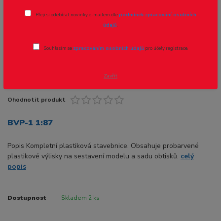
Přeji si odebírat novinky e-mailem dle
podmínek zpracování osobních
Novinka
údajů
.
Souhlasím se
zpracováním osobních údajů
pro účely registrace.
Zavřít
Ohodnotit produkt
BVP-1 1:87
Popis Kompletní plastiková stavebnice. Obsahuje probarvené
plastikové výlisky na sestavení modelu a sadu obtisků.
celý
popis
Dostupnost
Skladem 2 ks