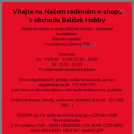
Vážení zákazníci, vítáme Vás na našem e-shopu. V rychlosti pár informací
Vítejte na Našem rodinném e-shopu
--- pro zákazníky ze Slovenska a jiných zemí, pokud chcete platit v eurech
přepněte si e-shop na euro 💶 pro přepočet měny - pravý horní roh ---
a obchodu Balíček Hobby
dobírky – pokud si z nějakého důvodu zásilku nevyzvednete, bude po
domluvě zaslána znovu s opětovnou platbou za poštovné, v opačném
případě bude zrušena a účet přidán na blacklist a rušeny následující
Vítejte na našem e-shopu Balíček Hobby - železniční
objednávky.
modelářství.
Kde nás najdete?
Horažďovice Žižkova 758
CZK
Otevřeno
Po - Pá 8:00 - 11:45 12:30 - 16:00
So - 8:00 - 11:45
0
0,00 Kč
Po telefonické domluvě kdykoliv
Info o objednávkách, přidání, odebrání položek, úpravy
objednávek na tel.: 721 050 700
paní Věra se Vás ráda ujme a s čím bude umět pomoci, pomůže.
Menu
Odborné dotazy, náměty, vše kolem železnice Já na tel.: 721 050
382 :-)
Železniční modelářství
SMD Led - 0603 - studená bílá
POZOR!! od 3.8. došlo ke změně účtů jak v CZK tak v EUR!
Nově platí účty:
1. Pro platby v CZK - 283911858/0600, CZK-IBAN: CZ15 0600
SMD Led - 0603 - studená bílá
0000 0002 8391 1858, BIC: AGBACZPP