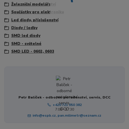
Železniční modelářství
Součástky pro elektroniku
Led diody, příslušenství
Diody / ledky
SMD led diody
SMD - světelné
SMD LED - 0602, 0603
Petr Balíček - odborné poradenství, servis, DCC
+420 721 050 382
7:00 - 17:30
info@espb.cz, pan.milimetr@seznam.cz