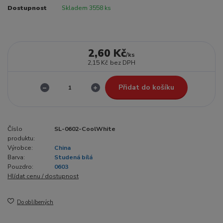
Dostupnost
Skladem 3558 ks
2,60 Kč
/
ks
2,15 Kč
bez DPH
Přidat do košíku
Číslo
SL-0602-CoolWhite
produktu:
Výrobce:
China
Barva:
Studená bílá
Pouzdro:
0603
Hlídat cenu / dostupnost
Do oblíbených