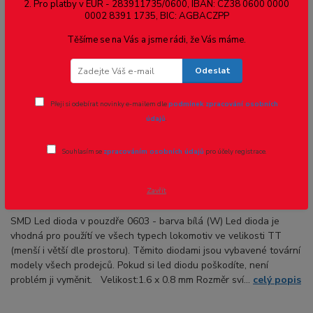
2. Pro platby v EUR - 283911735/0600, IBAN: CZ38 0600 0000
0002 8391 1735, BIC: AGBACZPP
Novinka
TOP produkt
Těšíme se na Vás a jsme rádi, že Vás máme.
Odeslat
Přeji si odebírat novinky e-mailem dle
podmínek zpracování osobních
údajů
.
Souhlasím se
zpracováním osobních údajů
pro účely registrace.
Ohodnotit produkt
SMD Led - 0603 - studená bílá
Zavřít
SMD Led dioda v pouzdře 0603 - barva bílá (W) Led dioda je
vhodná pro použítí ve všech typech lokomotiv ve velikosti TT
(menší i větší dle prostoru). Těmito diodami jsou vybavené tovární
modely všech prodejců. Pokud si led diodu poškodíte, není
problém ji vyměnit. Velikost:1.6 x 0.8 mm Rozměr sví...
celý popis