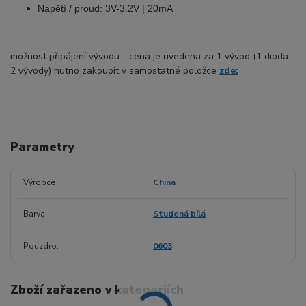
Napětí / proud: 3V-3.2V | 20mA
možnost připájení vývodu - cena je uvedena za 1 vývod (1 dioda
2 vývody) nutno zakoupit v samostatné položce
zde:
Parametry
Výrobce
China
Barva
Studená bílá
Pouzdro
0603
Zboží zařazeno v kategoriích