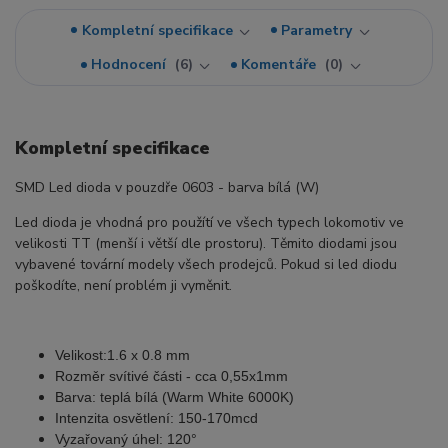
Kompletní specifikace
Parametry
Hodnocení
6
Komentáře
0
Kompletní specifikace
SMD Led dioda v pouzdře 0603 - barva bílá (W)
Led dioda je vhodná pro použítí ve všech typech lokomotiv ve
velikosti TT (menší i větší dle prostoru). Těmito diodami jsou
vybavené tovární modely všech prodejců. Pokud si led diodu
poškodíte, není problém ji vyměnit.
Velikost:1.6 x 0.8 mm
Rozměr svítivé části - cca 0,55x1mm
Barva: teplá bílá (Warm White 6000K)
Intenzita osvětlení: 150-170mcd
Vyzařovaný úhel: 120°